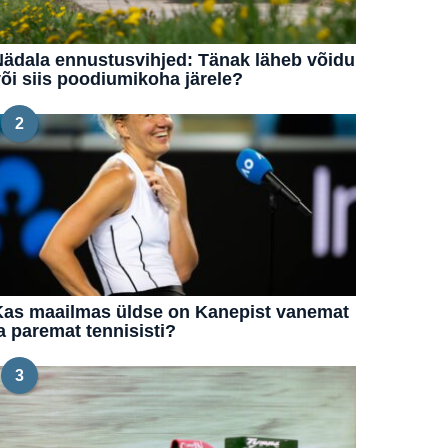
ädala ennustusvihjed: Tänak läheb võidu
õi siis poodiumikoha järele?
2
Kas maailmas üldse on Kanepist vanemat
a paremat tennisisti?
3