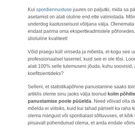
a
s
by
Kui
spordiennustuse
juures on paljutki, mida sa p
t
msavi
a
asetamist on alati oluline end ette valmistada. Mõnik
t
underdog kaotusseisust võitjana välja. Olenemata 
a
g
endast parima oma ekspertteadmistele põhinedes
o
ülioluline kvaliteet!
Võid praegu küll viriseda ja mõelda, et kogu see 
professionaalsel tasemel, kuid see ei ole tõsi. Loom
alati 100% selle tulemuseni jõuda, kuhu soovisid
koefitsientideks?
Selleni, et statistikapõhine panustamine saaks toi
artiklis oleme sinu jaoks välja toonud
kolm põhilis
panustamise poole püüelda
. Need võivad olla d
mõelda ei viitsiks, kuid kui tahad päriselt ka raha
olema mängust või spordialast sõltuvuses, et kõik 
piisavalt pühendunud olema, et anda endale võimal