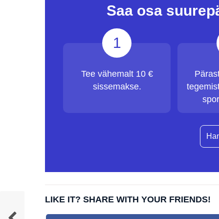
Saa osa suurep
1
Tee vähemalt 10 €
Päras
sissemakse.
tegemist
spor
Han
LIKE IT? SHARE WITH YOUR FRIENDS!