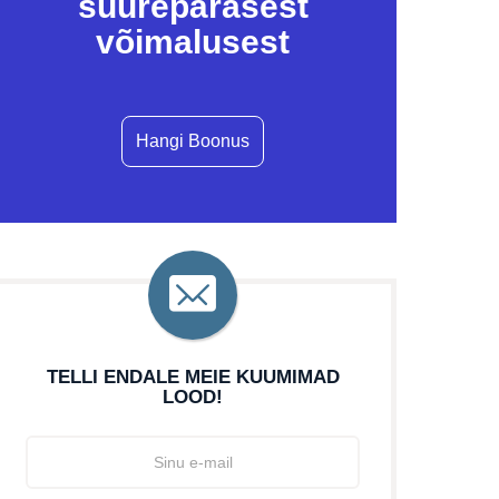
suurepärasest
võimalusest
Hangi Boonus
TELLI ENDALE MEIE KUUMIMAD
LOOD!