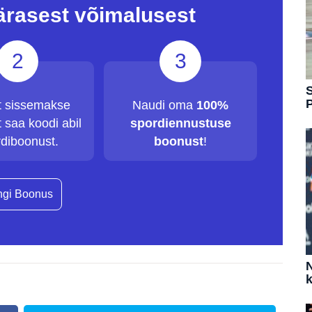
ärasest võimalusest
2
3
S
t sissemakse
Naudi oma
100%
 saa koodi abil
spordiennustuse
diboonust.
boonust
!
gi Boonus
N
k