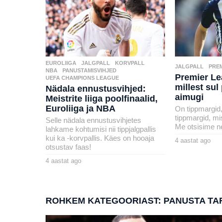
EUROLIIGA
,
JALGPALL
,
KORVPALL
,
JALGPALL
,
PRE
NBA
,
PANUSTAMISVIHJED
,
Premier Le
UEFA CHAMPIONS LEAGUE
millest sul 
Nädala ennustusvihjed:
aimugi
Meistrite liiga poolfinaalid,
Euroliiga ja NBA
On tippmargid,
tippmargid, mi
Selle nädala ennustusvihjetes
Me otsisime ne
lahkame kohtumisi nii tippjalgpallis
kui ka -korvpallis. Käes on hooaja
4 aastat ago
4
otsustav faas!
a
by
a
henryl
4 aastat ago
4
s
a
t
by
a
a
henryl
s
t
t
a
a
g
ROHKEM KATEGOORIAST:
PANUSTA TA
t
o
a
g