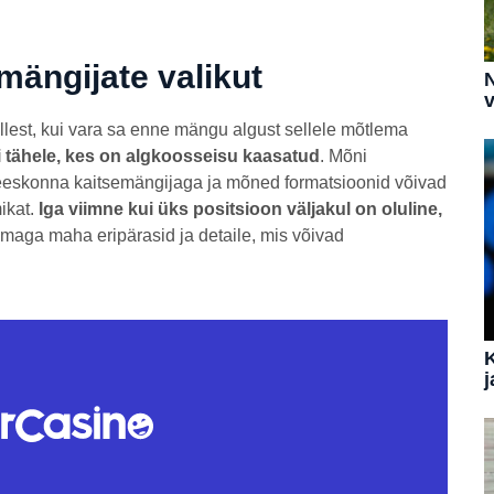
mängijate valikut
N
v
sellest, kui vara sa enne mängu algust sellele mõtlema
i tähele, kes on algkoosseisu kaasatud
. Mõni
eeskonna kaitsemängijaga ja mõned formatsioonid võivad
ikat.
Iga viimne kui üks positsioon väljakul on oluline,
maga maha eripärasid ja detaile, mis võivad
j