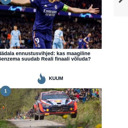
ädala ennustusvihjed: kas maagiline
enzema suudab Reali finaali võluda?
KUUM
1