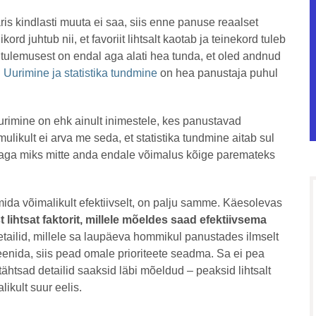
äris kindlasti muuta ei saa, siis enne panuse reaalset
ord juhtub nii, et favoriit lihtsalt kaotab ja teinekord tuleb
tulemusest on endal aga alati hea tunda, et oled andnud
.
Uurimine ja statistika tundmine
on hea panustaja puhul
uurimine on ehk ainult inimestele, kes panustavad
ulikult ei arva me seda, et statistika tundmine aitab sul
, aga miks mitte anda endale võimalus kõige paremateks
mida võimalikult efektiivselt, on palju samme. Käesolevas
t lihtsat faktorit, millele mõeldes saad efektiivsema
etailid, millele sa laupäeva hommikul panustades ilmselt
 teenida, siis pead omale prioriteete seadma. Sa ei pea
tähtsad detailid saaksid läbi mõeldud – peaksid lihtsalt
ikult suur eelis.