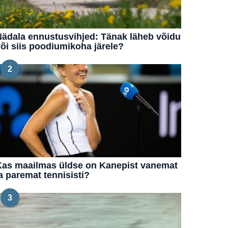
ädala ennustusvihjed: Tänak läheb võidu
õi siis poodiumikoha järele?
2
Kas maailmas üldse on Kanepist vanemat
a paremat tennisisti?
3