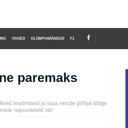
NIS
VIHJED
OLÜMPIAMÄNGUD
F1
mine paremaks
ilised teadmised ja luua nende põhjal kõige
meie näpunäiteid siit!