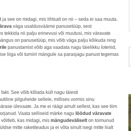
ja see on midagi, mis lihtsalt on nii – seda ei saa muuta.
värava
väga usaldusväärne panusetüüp, sest
ekkida nii palju erinevusi või muutusi, mis väravate
ängus on panusetüüp, mis võib väga palju kõikuda ning
ile
panustamist võib aga vaadata nagu täielikku loteriid,
lise liiga või turniiri mängule sa parasjagu panust tegemas
akt. See võib kõlada küll nagu täiesti
tiline pilguheide sellele, millises vormis sinu
ase ülevaate. Ja me ei räägi ainult sellest, kas see tiim
 korjanud. Vaata selliseid märke nagu
löödud väravate
võitleb, kas midagi, mis
mängudeväliselt
on toimunud
se mitte raketiteadus ja ei võta sinult isegi mitte liialt