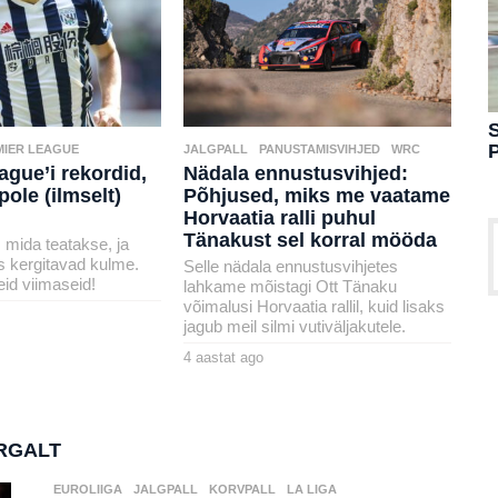
g
o
S
MIER LEAGUE
JALGPALL
,
PANUSTAMISVIHJED
,
WRC
ague’i rekordid,
Nädala ennustusvihjed:
pole (ilmselt)
Põhjused, miks me vaatame
Horvaatia ralli puhul
Tänakust sel korral mööda
 mida teatakse, ja
s kergitavad kulme.
Selle nädala ennustusvihjetes
id viimaseid!
lahkame mõistagi Ott Tänaku
võimalusi Horvaatia rallil, kuid lisaks
jagub meil silmi vutiväljakutele.
4 aastat ago
4
a
by
a
karlj
s
t
a
RGALT
t
a
g
EUROLIIGA
,
JALGPALL
,
KORVPALL
,
LA LIGA
,
o