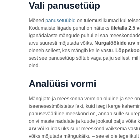
Vali panusetüüp
Mõned
panusetüübid
on tulemuslikumad kui teised 
Kodumaiste liigade puhul on näiteks
üle/alla 2.5 
iganädalaste mängude puhul ei saa meeskondades t
arvu suuresti mõjutada võiks.
Nurgalöökide arv
m
oleneb sellest, kes mängib kelle vastu.
Lõppskoor
sest see panusetüüp sõltub väga palju sellest, mil
oled.
Analüüsi vormi
Mängijate ja meeskonna vorm on oluline ja see on f
iseenesestmõistetav fakt, kuid isegi kerge kaheminu
panusevääriline meeskond on, annab sulle suurepär
on viimaste nädalate ja kuude jooksul palju võite
arv
või kuidas üks suur meeskond väiksema vastu 
võiks mõjutada mängukäiku – see ei ole tegelikult üld