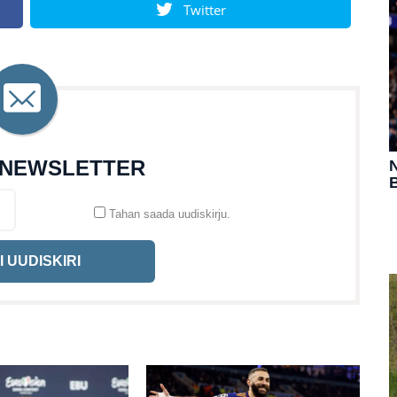
Twitter
 NEWSLETTER
N
B
Tahan saada uudiskirju.
I UUDISKIRI