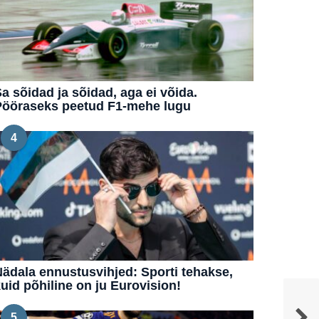
a sõidad ja sõidad, aga ei võida.
Pööraseks peetud F1-mehe lugu
4
ädala ennustusvihjed: Sporti tehakse,
uid põhiline on ju Eurovision!
5