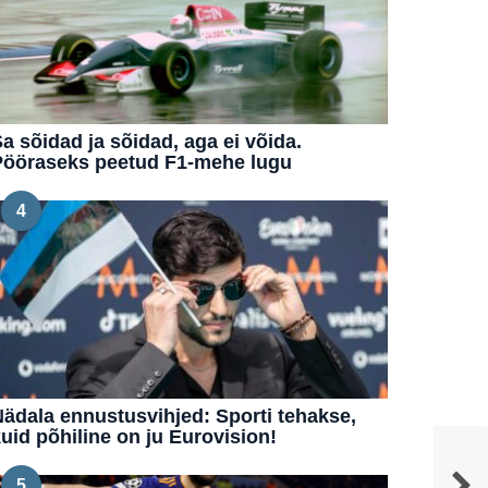
a sõidad ja sõidad, aga ei võida.
Pööraseks peetud F1-mehe lugu
4
ädala ennustusvihjed: Sporti tehakse,
uid põhiline on ju Eurovision!
5