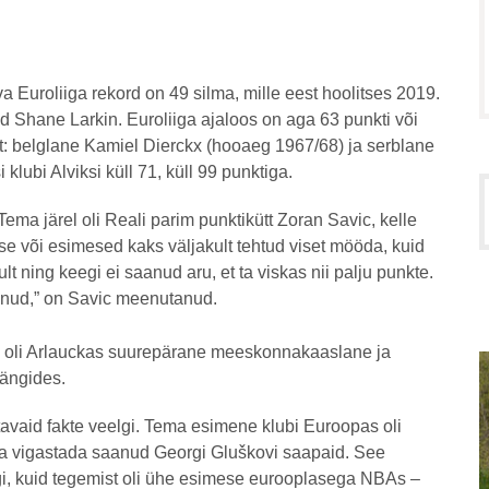
a Euroliiga rekord on 49 silma, mille eest hoolitses 2019.
id Shane Larkin. Euroliiga ajaloos on aga 63 punkti või
: belglane Kamiel Dierckx (hooaeg 1967/68) ja serblane
klubi Alviksi küll 71, küll 99 punktiga.
 Tema järel oli Reali parim punktikütt Zoran Savic, kelle
ese või esimesed kaks väljakult tehtud viset mööda, kuid
t ning keegi ei saanud aru, et ta viskas nii palju punkte.
tunud,” on Savic meenutanud.
l oli Arlauckas suurepärane meeskonnakaaslane ja
mängides.
tavaid fakte veelgi. Tema esimene klubi Euroopas oli
itma vigastada saanud Georgi Gluškovi saapaid. See
dagi, kuid tegemist oli ühe esimese eurooplasega NBAs –