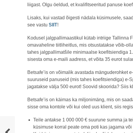
liigast. Olgu öeldud, et kvalifitseeritud panuse ko
Lisaks, kui vastad õigesti nädala küsimusele, saad
see vastu
SIIT
!
Kodusel jalgpallimaastikul kütab intriige Tallinna F
omavaheline tiitliheitlus, mis otsustatakse võib-o
tahes jalgpallimatšile minimaalse koefitsiendiga 
sisesta oma e-maili aadress, et võita 35 eurot sula
Betsafe’is on võimalik avastada mänguderohket e
suuruseid panuseid (mis tahes koefitsiendiga) e-Sp
jagatakse välja 500 eurot! Soovid skoorida? Siis k
Betsafe’is on käimas ka miljonimäng, mis on saadava
sisse oma kontole või kui oled uus klient, siis re
Teile antakse 1 000 000 € suurune summa ja teil
küsimuse korral peate oma poti kas jagama või