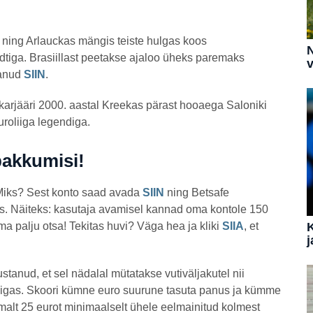
d ning Arlauckas mängis teiste hulgas koos
N
tiga. Brasiillast peetakse ajaloo üheks paremaks
v
tanud
SIIN
.
arjääri 2000. aastal Kreekas pärast hooaega Saloniki
uroliiga legendiga.
pakkumisi!
. Miks? Sest konto saad avada
SIIN
ning Betsafe
s. Näiteks: kasutaja avamisel kannad oma kontole 150
ma palju otsa! Tekitas huvi? Väga hea ja kliki
SIIA
, et
j
ustanud, et sel nädalal mütatakse vutiväljakutel nii
siliigas. Skoori kümne euro suurune tasuta panus ja kümme
alt 25 eurot minimaalselt ühele eelmainitud kolmest