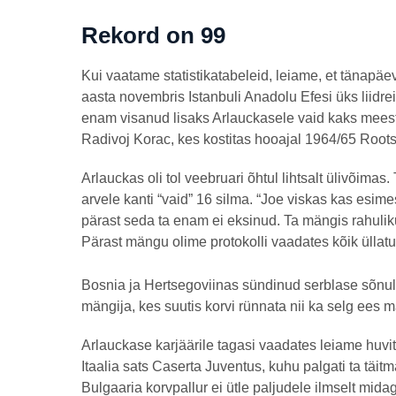
Rekord on 99
Kui vaatame statistikatabeleid, leiame, et tänapäev
aasta novembris Istanbuli Anadolu Efesi üks liidre
enam visanud lisaks Arlauckasele vaid kaks meest
Radivoj Korac, kes kostitas hooajal 1964/65 Rootsi 
Arlauckas oli tol veebruari õhtul lihtsalt ülivõimas.
arvele kanti “vaid” 16 silma. “Joe viskas kas esim
pärast seda ta enam ei eksinud. Ta mängis rahulikul
Pärast mängu olime protokolli vaadates kõik ülla
Bosnia ja Hertsegoviinas sündinud serblase sõnu
mängija, kes suutis korvi rünnata nii ka selg ees 
Arlauckase karjäärile tagasi vaadates leiame huvi
Itaalia sats Caserta Juventus, kuhu palgati ta tä
Bulgaaria korvpallur ei ütle paljudele ilmselt mi