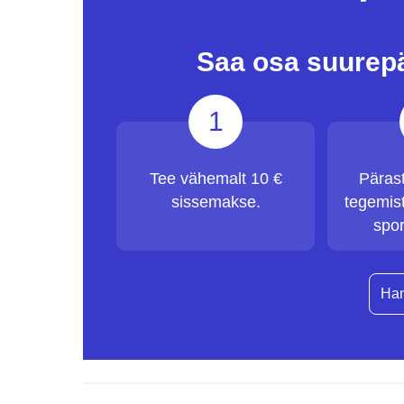
Saa osa suurep
1
Tee vähemalt 10 €
Päras
sissemakse.
tegemist
spor
Han