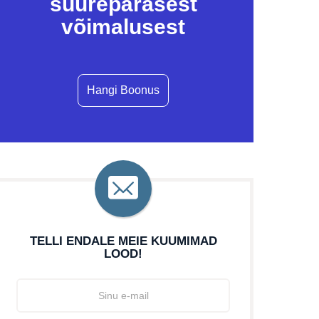
suurepärasest
võimalusest
Hangi Boonus
TELLI ENDALE MEIE KUUMIMAD
LOOD!