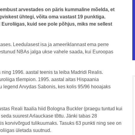
 lembust arvestades on päris kummaline mõelda, et
ugviskest ühtegi, võita oma vastast 19 punktiga.
l Euroliigas, kuid see pole põhjus, miks me sellest
ases. Leedulasest isa ja ameeriklannast ema perre
nestunud NBAs jalga ukse vahele saada, kui Euroopas
ing 1996. aastal teenis ta leiba Madridi Realis.
uroliiga tšempion. 1995. aastal aitas Hispaania
edu legend Arvydas Sabonis, kes kolis 95/96 hooajaks
ustas Reali Itaalia hiid Bologna Buckler (praegu tuntud kui
 seda suurest Arlauckase tõttu. Jänki tabas 28
tis korvivõrgud tulikuumaks. Tasuks 63 punkti ning see on
oliigas ületada suutnud.