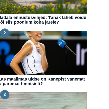
ädala ennustusvihjed: Tänak läheb võidu
õi siis poodiumikoha järele?
2
Kas maailmas üldse on Kanepist vanemat
a paremat tennisisti?
3