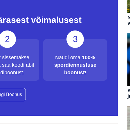
N
ärasest võimalusest
v
2
3
t sissemakse
Naudi oma
100%
 saa koodi abil
spordiennustuse
diboonust.
boonust
!
gi Boonus
j