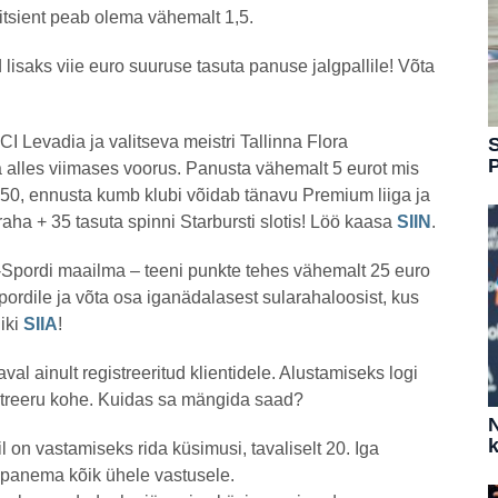
efitsient peab olema vähemalt 1,5.
 lisaks viie euro suuruse tasuta panuse jalgpallile! Võta
CI Levadia ja valitseva meistri Tallinna Flora
S
lla alles viimases voorus. Panusta vähemalt 5 eurot mis
1.50, ennusta kumb klubi võidab tänavu Premium liiga ja
raha + 35 tasuta spinni Starbursti slotis! Löö kaasa
SIIN
.
-Spordi maailma – teeni punkte tehes vähemalt 25 euro
ordile ja võta osa iganädalasest sularahaloosist, kus
liki
SIIA
!
l ainult registreeritud klientidele. Alustamiseks logi
gistreeru kohe. Kuidas sa mängida saad?
N
k
 on vastamiseks rida küsimusi, tavaliselt 20. Iga
 panema kõik ühele vastusele.