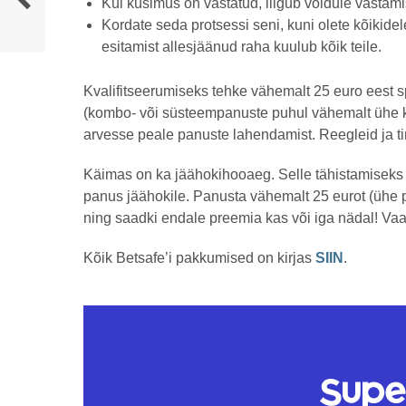
Kui küsimus on vastatud, liigub võidule vasta
Kordate seda protsessi seni, kuni olete kõikid
esitamist allesjäänud raha kuulub kõik teile.
Kvalifitseerumiseks tehke vähemalt 25 euro eest s
(kombo- või süsteempanuste puhul vähemalt ühe k
arvesse peale panuste lahendamist. Reegleid ja 
Käimas on ka jäähokihooaeg. Selle tähistamiseks o
panus jäähokile. Panusta vähemalt 25 eurot (ühe 
ning saadki endale preemia kas või iga nädal! Va
Kõik Betsafe’i pakkumised on kirjas
SIIN
.