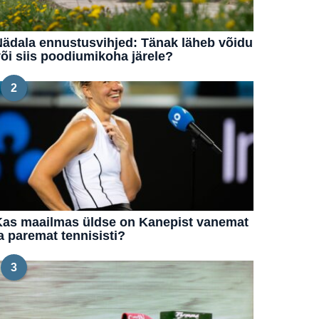
ädala ennustusvihjed: Tänak läheb võidu
õi siis poodiumikoha järele?
2
Kas maailmas üldse on Kanepist vanemat
a paremat tennisisti?
3