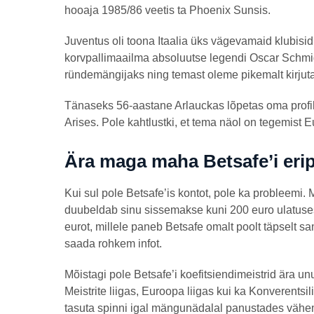
hooaja 1985/86 veetis ta Phoenix Sunsis.
Juventus oli toona Itaalia üks vägevamaid klubisi
korvpallimaailma absoluutse legendi Oscar Schmid
ründemängijaks ning temast oleme pikemalt kirju
Tänaseks 56-aastane Arlauckas lõpetas oma profik
Arises. Pole kahtlustki, et tema näol on tegemist E
Ära maga maha Betsafe’i eri
Kui sul pole Betsafe’is kontot, pole ka probleemi
duubeldab sinu sissemakse kuni 200 euro ulatuse
eurot, millele paneb Betsafe omalt poolt täpselt sa
saada rohkem infot.
Mõistagi pole Betsafe’i koefitsiendimeistrid ära un
Meistrite liigas, Euroopa liigas kui ka Konverent
tasuta spinni igal mängunädalal panustades vähem