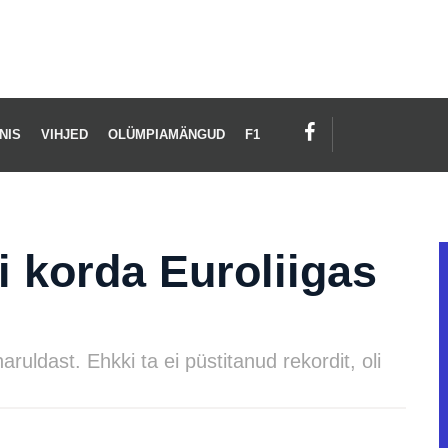
NIS
VIHJED
OLÜMPIAMÄNGUD
F1
i korda Euroliigas
ruldast. Ehkki ta ei püstitanud rekordit, oli