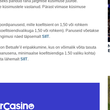
miseks pandud raha järgmise küsimuse juurde.
ele küsimustele vastanud. Pärast viimase küsimuse
pordipanuseid, mille koefitsient on 1,50 või rohkem
oefitsiendivalikuga 1,50 või rohkem). Panuseid võetakse
tingimusi näed täpsemalt
SIIT
.
N
n Betsafe’il eripakkumine, kus on võimalik võita tasuta
B
panusena, minimaalse koefitsiendiga 1.50 valiku kohta)
ata lähemalt
SIIT
.