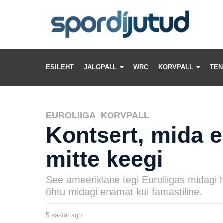
ESILEHT
JALGPALL
WRC
KORVPALL
TEN
EUROLIIGA
,
KORVPALL
Kontsert, mida e
mitte keegi
See ameeriklane tegi Euroliigas midagi ha
õhtu midagi enamat kui fantastiline.
5 aastat ago
5
a