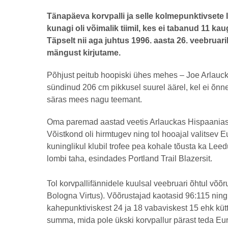
a
s
by
Tänapäeva korvpalli ja selle kolmepunktivsete
t
henryl
a
kunagi oli võimalik tiimil, kes ei tabanud 11 ka
t
Täpselt nii aga juhtus 1996. aasta 26. veebruari
a
g
mängust kirjutame.
o
Põhjust peitub hoopiski ühes mehes – Joe Arlauck
sündinud 206 cm pikkusel suurel äärel, kel ei õn
säras mees nagu teemant.
Oma paremad aastad veetis Arlauckas Hispaanias n
Võistkond oli hirmtugev ning tol hooajal valitsev E
kuninglikul klubil trofee pea kohale tõusta ka Le
lombi taha, esindades Portland Trail Blazersit.
Tol korvpallifännidele kuulsal veebruari õhtul võõr
Bologna Virtus). Võõrustajad kaotasid 96:115 ning
kahepunktiviskest 24 ja 18 vabaviskest 15 ehk küt
summa, mida pole ükski korvpallur pärast teda Eur