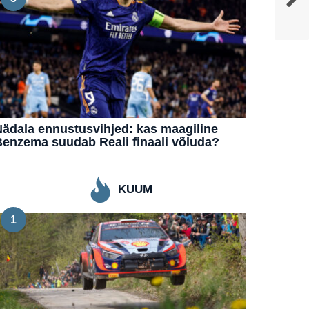
ädala ennustusvihjed: kas maagiline
enzema suudab Reali finaali võluda?
KUUM
1