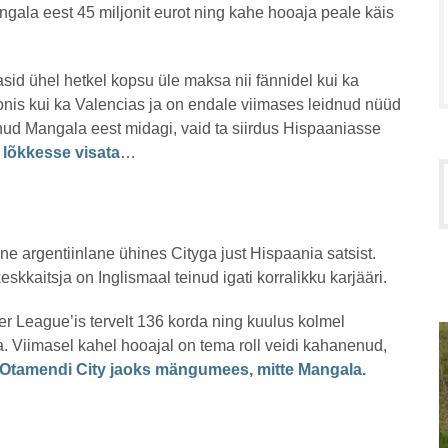
gala eest 45 miljonit eurot ning kahe hooaja peale käis
sid ühel hetkel kopsu üle maksa nii fännidel kui ka
rtonis kui ka Valencias ja on endale viimases leidnud nüüd
nud Mangala eest midagi, vaid ta siirdus Hispaaniasse
 lõkkesse visata
…
ne argentiinlane ühines Cityga just Hispaania satsist.
eskkaitsja on Inglismaal teinud igati korralikku karjääri.
er League’is tervelt 136 korda ning kuulus kolmel
ka. Viimasel kahel hooajal on tema roll veidi kahanenud,
Otamendi City jaoks mängumees, mitte Mangala.