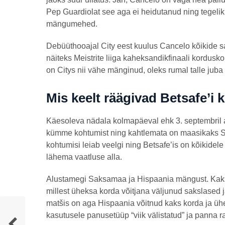
Pep Guardiolat see aga ei heidutanud ning tegeliku
mängumehed.
Debüüthooajal City eest kuulus Cancelo kõikide s
näiteks Meistrite liiga kaheksandikfinaali kordus
on Citys nii vähe mänginud, oleks rumal talle jub
Mis keelt räägivad Betsafe’i 
Käesoleva nädala kolmapäeval ehk 3. septembril a
kümme kohtumist ning kahtlemata on maasikaks S
kohtumisi leiab veelgi ning Betsafe’is on kõikidel
lähema vaatluse alla.
Alustamegi Saksamaa ja Hispaania mängust. Kaks 
millest üheksa korda võitjana väljunud sakslased 
matšis on aga Hispaania võitnud kaks korda ja ühe 
kasutusele panusetüüp “viik välistatud” ja panna r