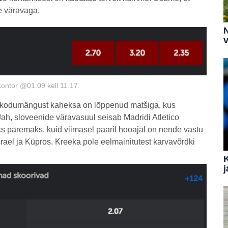
e väravaga.
N
v
kontor @01.09 kell 11.17.
st kodumängust kaheksa on lõppenud matšiga, kus
 Jah, sloveenide väravasuul seisab Madridi Atletico
 paremaks, kuid viimasel paaril hooajal on nende vastu
rael ja Küpros. Kreeka pole eelmainitutest karvavõrdki
j