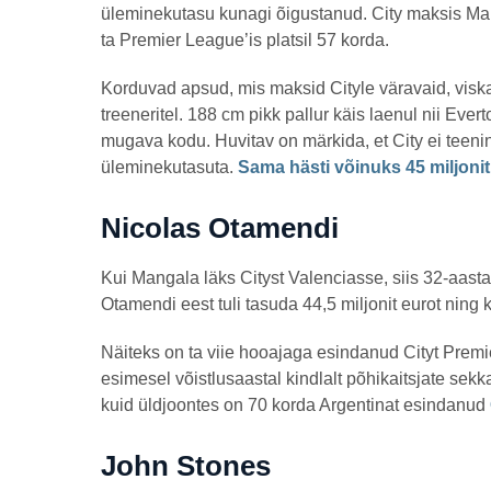
üleminekutasu kunagi õigustanud. City maksis Man
ta Premier League’is platsil 57 korda.
Korduvad apsud, mis maksid Cityle väravaid, viska
treeneritel. 188 cm pikk pallur käis laenul nii Eve
mugava kodu. Huvitav on märkida, et City ei teeni
üleminekutasuta.
Sama hästi võinuks 45 miljonit
Nicolas Otamendi
Kui Mangala läks Cityst Valenciasse, siis 32-aasta
Otamendi eest tuli tasuda 44,5 miljonit eurot ning k
Näiteks on ta viie hooajaga esindanud Cityt Premi
esimesel võistlusaastal kindlalt põhikaitsjate sek
kuid üldjoontes on 70 korda Argentinat esindanud
John Stones