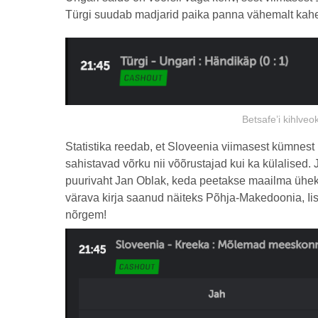
Türgi suudab madjarid paika panna vähemalt kah
Betsafe’i kihlveo
Statistika reedab, et Sloveenia viimasest kümne
sahistavad võrku nii võõrustajad kui ka külalised.
puurivaht Jan Oblak, keda peetakse maailma üheks
värava kirja saanud näiteks Põhja-Makedoonia, Iis
nõrgem!