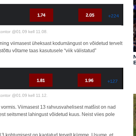
kontor @01.09 kell 11.08.
 ning viimasest üheksast kodumängust on võidetud tervelt
õttu võtame taas kasutusele “viik välistatud”
N
B
kontor @01.09 kell 11.12.
 vormis. Viimasest 13 rahvusvahelisest matšist on nad
st seitsmest lahingust võidetud kuus. Neist viies pole
 13 kohtumisest on kaotatud tervelt kümme. Usume, et