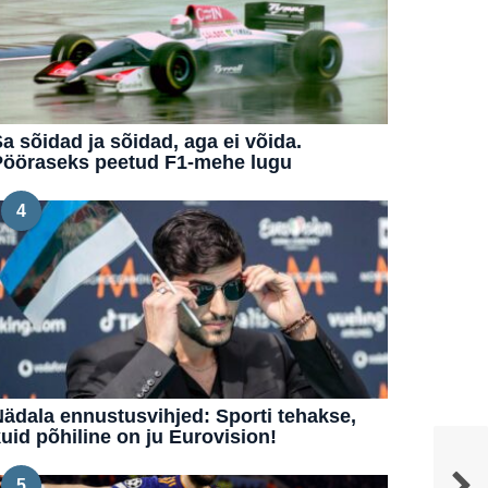
a sõidad ja sõidad, aga ei võida.
Pööraseks peetud F1-mehe lugu
4
ädala ennustusvihjed: Sporti tehakse,
uid põhiline on ju Eurovision!
5