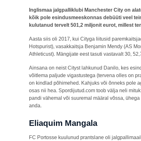
a
s
by
Inglismaa jalgpalliklubi Manchester City on alat
t
henryl
a
kõik pole esindusmeeskonnas debüüti veel teinu
t
kulutanud tervelt 501,2 miljonit eurot, millest te
a
g
o
Aasta siis oli 2017, kui Cityga liitusid paremkaits
Hotspurist), vasakkaitsja Benjamin Mendy (AS Mon
Athleticust). Mängijate eest tasuti vastavalt 30, 52,7
Ainsana on neist Cityst lahkunud Danilo, kes esi
võitlema paljude vigastustega (tervena olles on pr
on kindlad põhimehed. Kahjuks või õnneks pole aga
osas nii hea. Spordijutud.com toob välja neli mit
pandi vähemal või suuremal määral võssa, ühega 
anda.
Eliaquim Mangala
FC Portosse kuulunud prantslane oli jalgpallimaa