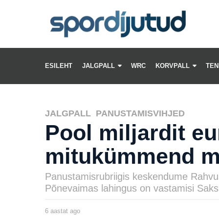
ESILEHT
JALGPALL
WRC
KORVPALL
TEN
JALGPALL
,
PANUSTAMISVIHJED
Pool miljardit eu
mitukümmend mil
Panustamisrubriigis keskendume Rahvuste
Põnevaimas lahingus on vastamisi Saks
6 aastat ago
6
a