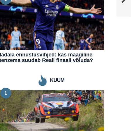
ädala ennustusvihjed: kas maagiline
enzema suudab Reali finaali võluda?
KUUM
1