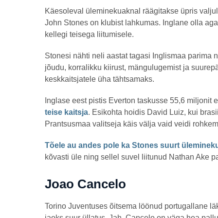
Käesoleval üleminekuaknal räägitakse üpris valjult
John Stones on klubist lahkumas. Inglane olla ag
kellegi teisega liitumisele.
Stonesi nähti neli aastat tagasi Inglismaa parima 
jõudu, korralikku kiirust, mängulugemist ja suure
keskkaitsjatele üha tähtsamaks.
Inglase eest pistis Everton taskusse 55,6 miljonit 
teise kaitsja
. Esikohta hoidis David Luiz, kui bras
Prantsusmaa valitseja käis välja vaid veidi rohkem
Tõele au andes pole ka Stones suurt üleminek
kõvasti üle ning sellel suvel liitunud Nathan Ake 
Joao Cancelo
Torino Juventuses õitsema löönud portugallane läks
jaoks suur üllatus. Jah, Cancelo on väga hea pallur