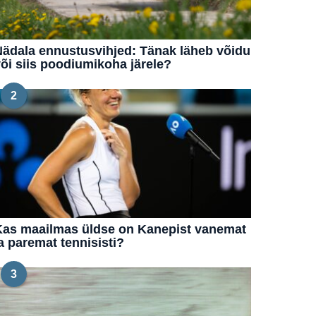
ädala ennustusvihjed: Tänak läheb võidu
õi siis poodiumikoha järele?
2
Kas maailmas üldse on Kanepist vanemat
a paremat tennisisti?
3