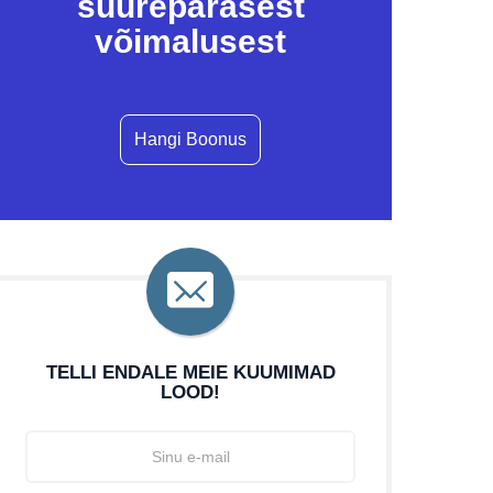
suurepärasest
võimalusest
Hangi Boonus
TELLI ENDALE MEIE KUUMIMAD
LOOD!