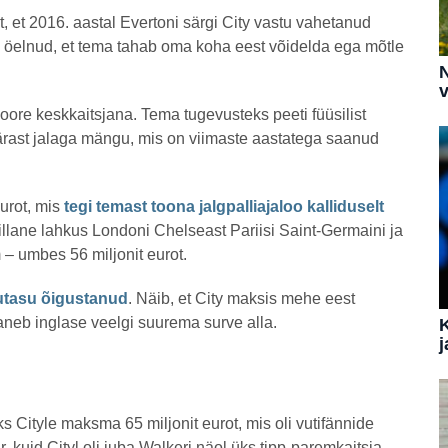
, et 2016. aastal Evertoni särgi City vastu vahetanud
a öelnud, et tema tahab oma koha eest võidelda ega mõtle
N
v
noore keskkaitsjana. Tema tugevusteks peeti füüsilist
pärast jalaga mängu, mis on viimaste aastatega saanud
eurot, mis
tegi temast toona jalgpalliajaloo kalliduselt
iillane lahkus Londoni Chelseast Pariisi Saint-Germaini ja
 – umbes 56 miljonit eurot.
utasu õigustanud
. Näib, et City maksis mehe eest
paneb inglase veelgi suurema surve alla.
j
 Cityle maksma 65 miljonit eurot, mis oli vutifännide
, kuid Cityl oli juba Walkeri näol üks tipp-paremkaitsja.