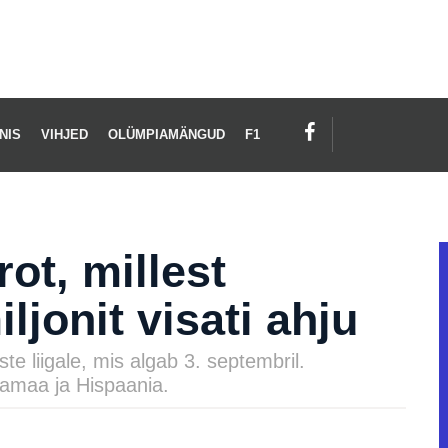
NIS
VIHJED
OLÜMPIAMÄNGUD
F1
rot, millest
jonit visati ahju
 liigale, mis algab 3. septembril.
amaa ja Hispaania.