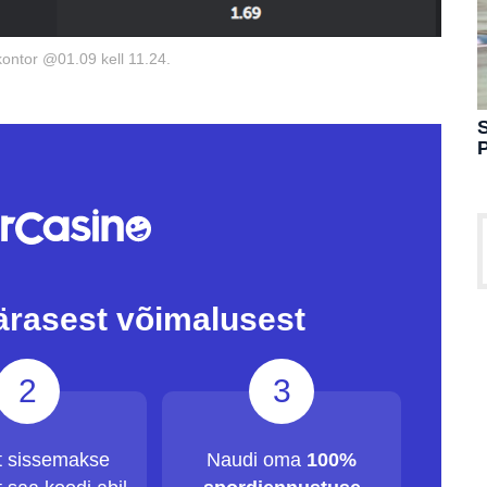
kontor @01.09 kell 11.24.
S
ärasest võimalusest
2
3
t sissemakse
Naudi oma
100%