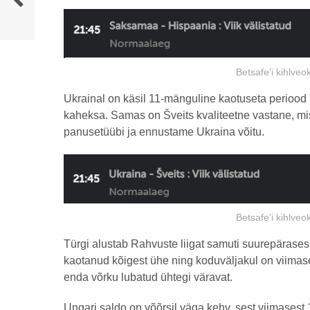
Betsafe’i kihlveo
Ukrainal on käsil 11-mänguline kaotuseta periood
kaheksa. Samas on Šveits kvaliteetne vastane, mist
panusetüübi ja ennustame Ukraina võitu.
Betsafe’i kihlveo
Türgi alustab Rahvuste liigat samuti suurepärases
kaotanud kõigest ühe ning koduväljakul on viimase
enda võrku lubatud ühtegi väravat.
Ungari saldo on võõrsil väga kehv, sest viimasest