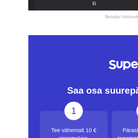
Betsafe’i kihlveo
Saa osa suurep
1
Tee vähemalt 10 €
Päras