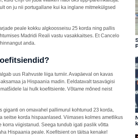
lt on ju nii portugallane kui ka inglane mitmekülgsed
arjade peale kokku algkoosseisu 25 korda ning pallis
kohtumises Madridi Reali vastu vasakkaitses. Et Cancelo
S
a hinnangut anda.
koefitsiendid?
lgab uus Rahvuste liiga turniir. Avapäeval on kavas
aksamaa ja Hispaania madin. Eeldatavalt tasavägisi
e matšidele lai hulk koefitsiente. Võtame mõned neist
giganti on omavahel pallimurul kohtunud 23 korda,
ja seitse korda hispaanlased. Viimases kolmes ametlikus
N
k
korra viigistanud. Seega tundub igati paslik võtta
aha Hispaania peale. Koefitsient on täitsa kenake!