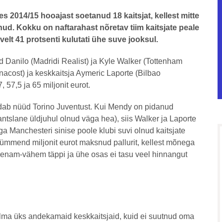
es 2014/15 hooajast soetanud 18 kaitsjat, kellest mitte
d. Kokku on naftarahast nõretav tiim kaitsjate peale
rvelt 41 protsenti kulutati ühe suve jooksul.
jad Danilo (Madridi Realist) ja Kyle Walker (Tottenham
acost) ja keskkaitsja Aymeric Laporte (Bilbao
, 57,5 ja 65 miljonit eurot.
ndab nüüd Torino Juventust. Kui Mendy on pidanud
antslane üldjuhul olnud väga hea), siis Walker ja Laporte
 Manchesteri sinise poole klubi suvi olnud kaitsjate
ukümmend miljonit eurot maksnud pallurit, kellest mõnega
enam-vähem täppi ja ühe osas ei tasu veel hinnangut
ilma üks andekamaid keskkaitsjaid, kuid ei suutnud oma