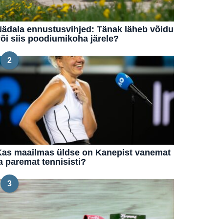
ädala ennustusvihjed: Tänak läheb võidu
õi siis poodiumikoha järele?
2
Kas maailmas üldse on Kanepist vanemat
a paremat tennisisti?
3