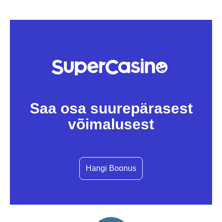
by
a
karlj
s
t
a
t
a
g
o
Saa osa suurepärasest
võimalusest
Hangi Boonus