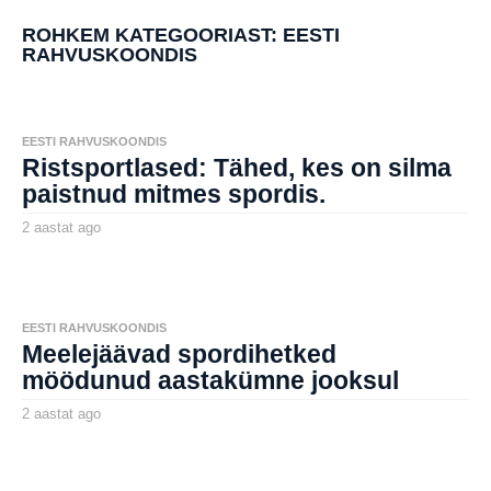
t
a
ROHKEM KATEGOORIAST:
EESTI
t
RAHVUSKOONDIS
a
g
o
EESTI RAHVUSKOONDIS
Ristsportlased: Tähed, kes on silma
paistnud mitmes spordis.
2 aastat ago
2
a
by
a
aborg
s
t
a
t
EESTI RAHVUSKOONDIS
a
Meelejäävad spordihetked
g
o
möödunud aastakümne jooksul
2 aastat ago
2
a
by
a
aborg
s
t
a