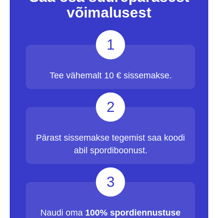
võimalusest
1
Tee vähemalt 10 € sissemakse.
2
Pärast sissemakse tegemist saa koodi
abil spordiboonust.
3
Naudi oma
100% spordiennustuse