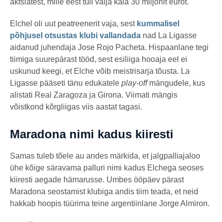
aktsiatest, mille eest tuli välja käia 30 miljonit eurot.
Elchel oli uut peatreenerit vaja, sest
kummalisel
põhjusel otsustas klubi vallandada
nad La Ligasse
aidanud juhendaja Jose Rojo Pacheta. Hispaanlane tegi
tiimiga suurepärast tööd, sest esiliiga hooaja eel ei
uskunud keegi, et Elche võib meistrisarja tõusta. La
Ligasse pääseti tänu edukatele
play-off
mängudele, kus
alistati Real Zaragoza ja Girona. Viimati mängis
võistkond kõrgliigas viis aastat tagasi.
Maradona nimi kadus kiiresti
Samas tuleb tõele au andes märkida, et jalgpalliajaloo
ühe kõige säravama palluri nimi kadus Elchega seoses
kiiresti aegade hämarusse. Umbes ööpäev pärast
Maradona seostamist klubiga andis tiim teada, et neid
hakkab hoopis tüürima teine argentiinlane Jorge Almiron.