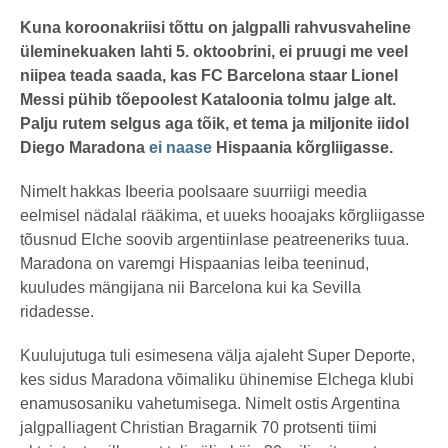
s
by
t
henryl
Kuna koroonakriisi tõttu on jalgpalli rahvusvaheline
a
üleminekuaken lahti 5. oktoobrini, ei pruugi me veel
t
a
niipea teada saada, kas FC Barcelona staar Lionel
g
o
Messi pühib tõepoolest Kataloonia tolmu jalge alt.
Palju rutem selgus aga tõik, et tema ja miljonite iidol
Diego Maradona
ei naase
Hispaania kõrgliigasse.
Nimelt hakkas Ibeeria poolsaare suurriigi meedia
eelmisel nädalal rääkima, et uueks hooajaks kõrgliigasse
tõusnud Elche soovib argentiinlase peatreeneriks tuua.
Maradona on varemgi Hispaanias leiba teeninud,
kuuludes mängijana nii Barcelona kui ka Sevilla
ridadesse.
Kuulujutuga tuli esimesena välja ajaleht Super Deporte,
kes sidus Maradona võimaliku ühinemise Elchega klubi
enamusosaniku vahetumisega. Nimelt ostis Argentina
jalgpalliagent Christian Bragarnik 70 protsenti tiimi