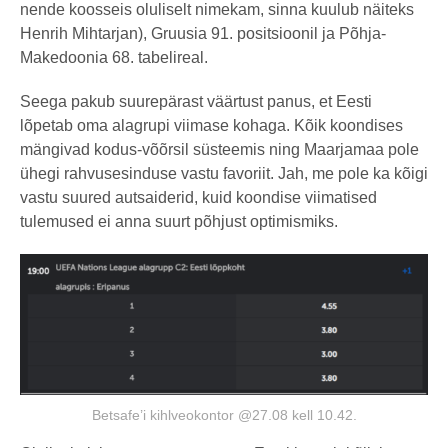
nende koosseis oluliselt nimekam, sinna kuulub näiteks
Henrih Mihtarjan), Gruusia 91. positsioonil ja Põhja-
Makedoonia 68. tabelireal.
Seega pakub suurepärast väärtust panus, et Eesti
lõpetab oma alagrupi viimase kohaga. Kõik koondises
mängivad kodus-võõrsil süsteemis ning Maarjamaa pole
ühegi rahvusesinduse vastu favoriit. Jah, me pole ka kõigi
vastu suured autsaiderid, kuid koondise viimatised
tulemused ei anna suurt põhjust optimismiks.
Betsafe’i kihlveokontor @27.08 kell 10.42.