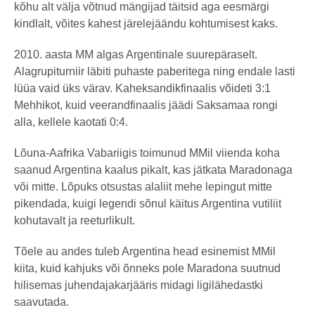
kõhu alt välja võtnud mängijad täitsid aga eesmärgi
kindlalt, võites kahest järelejäändu kohtumisest kaks.
2010. aasta MM algas Argentinale suurepäraselt.
Alagrupiturniir läbiti puhaste paberitega ning endale lasti
lüüa vaid üks värav. Kaheksandikfinaalis võideti 3:1
Mehhikot, kuid veerandfinaalis jäädi Saksamaa rongi
alla, kellele kaotati 0:4.
Lõuna-Aafrika Vabariigis toimunud MMil viienda koha
saanud Argentina kaalus pikalt, kas jätkata Maradonaga
või mitte. Lõpuks otsustas alaliit mehe lepingut mitte
pikendada, kuigi legendi sõnul käitus Argentina vutiliit
kohutavalt ja reeturlikult.
Tõele au andes tuleb Argentina head esinemist MMil
kiita, kuid kahjuks või õnneks pole Maradona suutnud
hilisemas juhendajakarjääris midagi ligilähedastki
saavutada.