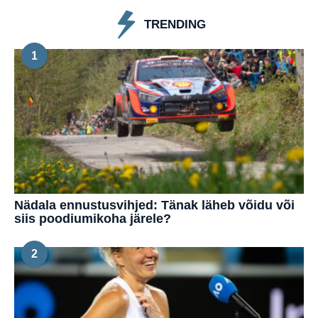
TRENDING
1
Nädala ennustusvihjed: Tänak läheb võidu või
siis poodiumikoha järele?
2