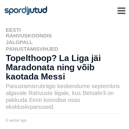
EESTI
,
RAHVUSKOONDIS
JALGPALL
,
PANUSTAMISVIHJED
Topelthoop? La Liga jäi
Maradonata ning võib
kaotada Messi
Panustamisrubriigis keskendume septembris
algavale Rahvuste liigale, kus Betsafe'il on
pakkuda Eesti koondise osas
eksklusiivpanuseid.
6 aastat ago
6
a
a