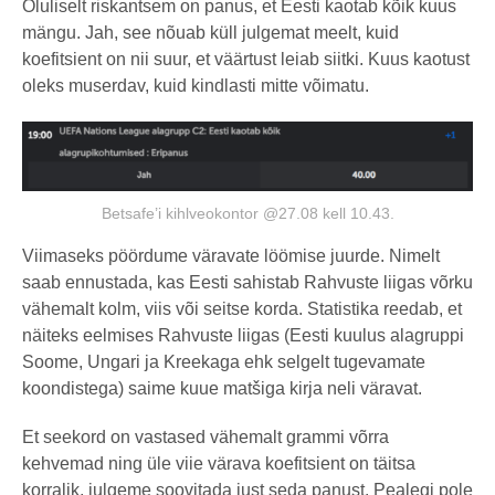
Oluliselt riskantsem on panus, et Eesti kaotab kõik kuus
mängu. Jah, see nõuab küll julgemat meelt, kuid
koefitsient on nii suur, et väärtust leiab siitki. Kuus kaotust
oleks muserdav, kuid kindlasti mitte võimatu.
Betsafe’i kihlveokontor @27.08 kell 10.43.
Viimaseks pöördume väravate löömise juurde. Nimelt
saab ennustada, kas Eesti sahistab Rahvuste liigas võrku
vähemalt kolm, viis või seitse korda. Statistika reedab, et
näiteks eelmises Rahvuste liigas (Eesti kuulus alagruppi
Soome, Ungari ja Kreekaga ehk selgelt tugevamate
koondistega) saime kuue matšiga kirja neli väravat.
Et seekord on vastased vähemalt grammi võrra
kehvemad ning üle viie värava koefitsient on täitsa
korralik, julgeme soovitada just seda panust. Pealegi pole