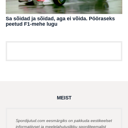
Sa sõidad ja sõidad, aga ei võida. Pööraseks
peetud F1-mehe lugu
MEIST
Spordijutud.com eesmärgiks on pakkuda eestikeelset
informatiivset ja meelelahutuslikku sporditeemalist