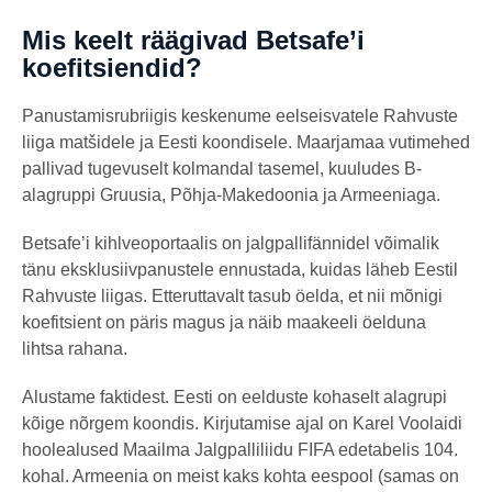
Mis keelt räägivad Betsafe’i
koefitsiendid?
Panustamisrubriigis keskenume eelseisvatele Rahvuste
liiga matšidele ja Eesti koondisele. Maarjamaa vutimehed
pallivad tugevuselt kolmandal tasemel, kuuludes B-
alagruppi Gruusia, Põhja-Makedoonia ja Armeeniaga.
Betsafe’i kihlveoportaalis on jalgpallifännidel võimalik
tänu eksklusiivpanustele ennustada, kuidas läheb Eestil
Rahvuste liigas. Etteruttavalt tasub öelda, et nii mõnigi
koefitsient on päris magus ja näib maakeeli öelduna
lihtsa rahana.
Alustame faktidest. Eesti on eelduste kohaselt alagrupi
kõige nõrgem koondis. Kirjutamise ajal on Karel Voolaidi
hoolealused Maailma Jalgpalliliidu FIFA edetabelis 104.
kohal. Armeenia on meist kaks kohta eespool (samas on