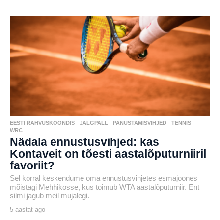
a
by
a
aborg
s
t
a
t
a
g
o
EESTI RAHVUSKOONDIS
,
JALGPALL
,
PANUSTAMISVIHJED
,
TENNIS
,
WRC
Nädala ennustusvihjed: kas
Kontaveit on tõesti aastalõputurniiril
favoriit?
Sel korral keskendume oma ennustusvihjetes esmajoones
mõistagi Mehhikosse, kus toimub WTA aastalõputurniir. Ent
silmi jagub meil mujalegi.
5 aastat ago
4
a