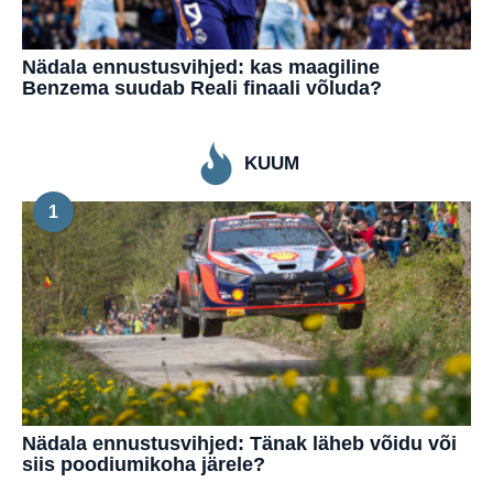
Nädala ennustusvihjed: kas maagiline
Benzema suudab Reali finaali võluda?
KUUM
1
Nädala ennustusvihjed: Tänak läheb võidu või
siis poodiumikoha järele?