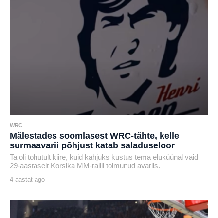
g
o
WRC
Mälestades soomlasest WRC-tähte, kelle
surmaavarii põhjust katab saladuseloor
Ta oli tohutult kiire, kuid kahjuks kustus tema eluküünal vaid
29-aastaselt Korsika MM-rallil toimunud avariis.
4 aastat ago
4
a
by
a
henryl
s
t
a