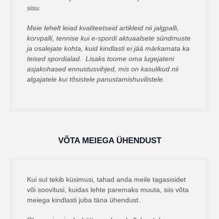
sisu.
Meie lehelt leiad kvaliteetseid artikleid nii jalgpalli,
korvpalli, tennise kui e-spordi aktuaalsete sündmuste
ja osalejate kohta, kuid kindlasti ei jää märkamata ka
teised spordialad. Lisaks toome oma lugejateni
asjakohased ennustusvihjed, mis on kasulikud nii
algajatele kui tõsistele panustamishuvilistele.
VÕTA MEIEGA ÜHENDUST
Kui sul tekib küsimusi, tahad anda meile tagasisidet
või soovitusi, kuidas lehte paremaks muuta, siis võta
meiega kindlasti juba täna ühendust.