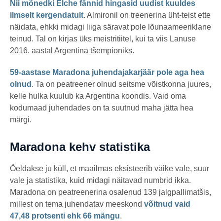
Nii mõnedki Elche fännid hingasid uudist kuuldes
ilmselt kergendatult
. Almironil on treenerina üht-teist ette
näidata, ehkki midagi liiga säravat pole lõunaameeriklane
teinud. Tal on kirjas üks meistritiitel, kui ta viis Lanuse
2016. aastal Argentina tšempioniks.
59-aastase Maradona juhendajakarjäär pole aga hea
olnud
. Ta on peatreener olnud seitsme võistkonna juures,
kelle hulka kuulub ka Argentina koondis. Vaid oma
kodumaad juhendades on ta suutnud maha jätta hea
märgi.
Maradona kehv statistika
Öeldakse ju küll, et maailmas eksisteerib väike vale, suur
vale ja statistika, kuid midagi näitavad numbrid ikka.
Maradona on peatreenerina osalenud 139 jalgpallimatšis,
millest on tema juhendatav meeskond
võitnud vaid
47,48 protsenti ehk 66 mängu
.