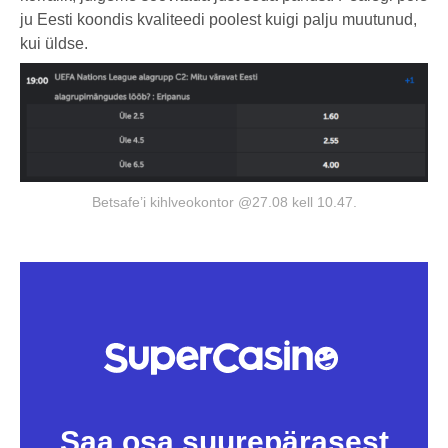
ju Eesti koondis kvaliteedi poolest kuigi palju muutunud,
kui üldse.
Betsafe’i kihlveokontor @27.08 kell 10.47.
Saa osa suurepärasest