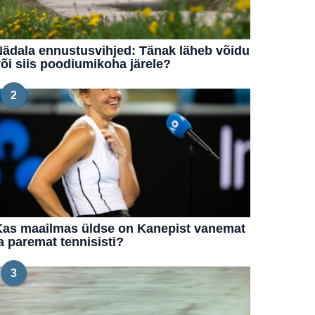
ädala ennustusvihjed: Tänak läheb võidu
õi siis poodiumikoha järele?
2
Kas maailmas üldse on Kanepist vanemat
a paremat tennisisti?
3