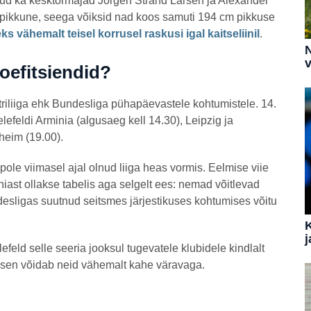
inud ka kesktormajad Jörgen Strand Larsen ja Alexander
 pikkune, seega võiksid nad koos samuti 194 cm pikkuse
ks vähemalt teisel korrusel raskusi igal kaitseliinil
.
N
v
koefitsiendid?
liiga ehk Bundesliga pühapäevastele kohtumistele. 14.
lefeldi Arminia (algusaeg kell 14.30), Leipzig ja
nheim (19.00).
 pole viimasel ajal olnud liiga heas vormis. Eelmise viie
iast ollakse tabelis aga selgelt ees: nemad võitlevad
sligas suutnud seitsmes järjestikuses kohtumises võitu
j
efeld selle seeria jooksul tugevatele klubidele kindlalt
usen võidab neid vähemalt kahe väravaga.