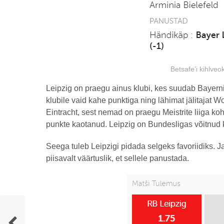
Betsafe’i kihlveo
Leipzig on praegu ainus klubi, kes suudab Bayern
klubile vaid kahe punktiga ning lähimat jälitajat
Eintracht, sest nemad on praegu Meistrite liiga ko
punkte kaotanud. Leipzig on Bundesligas võitnud k
Seega tuleb Leipzigi pidada selgeks favoriidiks. Ja
piisavalt väärtuslik, et sellele panustada.