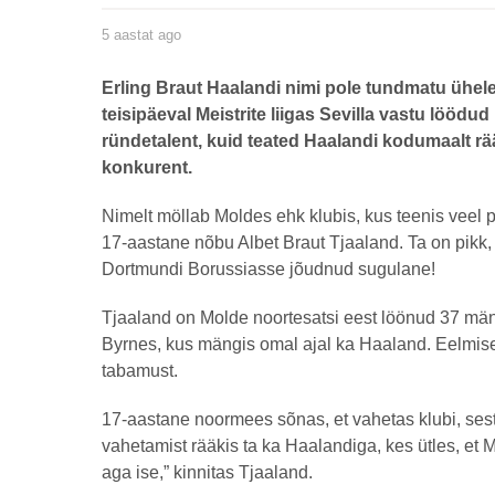
5 aastat ago
5
a
a
s
by
Erling Braut Haalandi nimi pole tundmatu üheleg
t
henryl
a
teisipäeval Meistrite liigas Sevilla vastu lööd
t
ründetalent, kuid teated Haalandi kodumaalt rää
a
g
konkurent.
o
Nimelt möllab Moldes ehk klubis, kus teenis veel paa
17-aastane nõbu Albet Braut Tjaaland. Ta on pikk
Dortmundi Borussiasse jõudnud sugulane!
Tjaaland on Molde noortesatsi eest löönud 37 mäng
Byrnes, kus mängis omal ajal ka Haaland. Eelmise
tabamust.
17-aastane noormees sõnas, et vahetas klubi, ses
vahetamist rääkis ta ka Haalandiga, kes ütles, et
aga ise,” kinnitas Tjaaland.