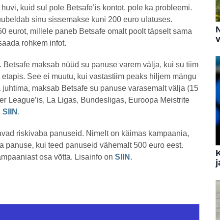
 huvi, kuid sul pole Betsafe’is kontot, pole ka probleemi.
ubeldab sinu sissemakse kuni 200 euro ulatuses.
N
 eurot, millele paneb Betsafe omalt poolt täpselt sama
v
 saada rohkem infot.
. Betsafe maksab nüüd su panuse varem välja, kui su tiim
tapis. See ei muutu, kui vastastiim peaks hiljem mängu
ga juhtima, maksab Betsafe su panuse varasemalt välja (15
er League’is, La Ligas, Bundesligas, Euroopa Meistrite
u
SIIN
.
tavad riskivaba panuseid. Nimelt on käimas kampaania,
ba panuse, kui teed panuseid vähemalt 500 euro eest.
mpaaniast osa võtta. Lisainfo on
SIIN
.
j