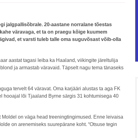
i jalgpallisõbrale. 20-aastane norralane tõestas
ud kahe väravaga, et ta on praegu kõige kuumem
givad, et varsti tuleb talle oma suguvõsast võib-olla
r aastat tagasi leiba ka Haaland, viikingite järeltulija
, blond ja armastab väravaid. Täpselt nagu tema tänaseks
uga tervelt 64 väravat. Oma karjääri alustas ta aga FK
l hooajal lõi Tjaaland Byrne särgis 31 kohtumisega 40
t Moldel on väga head treeningtingimused. Enne leivaisa
 Molde on arenemiseks suurepärane koht. “Otsuse tegin