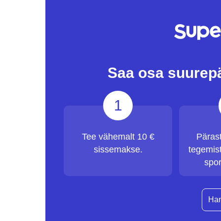
Saa osa suurep
1
Tee vähemalt 10 €
Päras
sissemakse.
tegemist
spor
Han