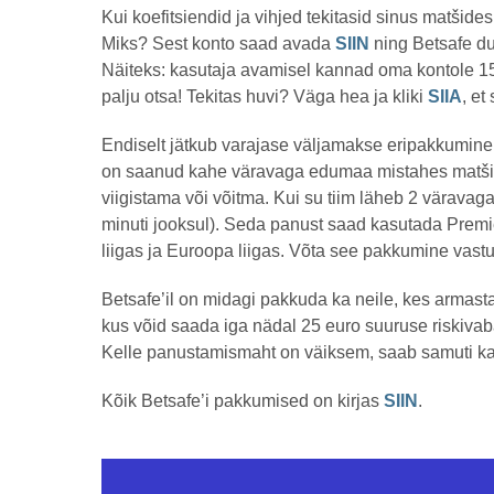
Kui koefitsiendid ja vihjed tekitasid sinus matšides
Miks? Sest konto saad avada
SIIN
ning Betsafe du
Näiteks: kasutaja avamisel kannad oma kontole 150
palju otsa! Tekitas huvi? Väga hea ja kliki
SIIA
, et
Endiselt jätkub varajase väljamakse eripakkumine
on saanud kahe väravaga edumaa mistahes matši e
viigistama või võitma. Kui su tiim läheb 2 värava
minuti jooksul). Seda panust saad kasutada Premi
liigas ja Euroopa liigas. Võta see pakkumine vast
Betsafe’il on midagi pakkuda ka neile, kes armas
kus võid saada iga nädal 25 euro suuruse riskiva
Kelle panustamismaht on väiksem, saab samuti ka
Kõik Betsafe’i pakkumised on kirjas
SIIN
.