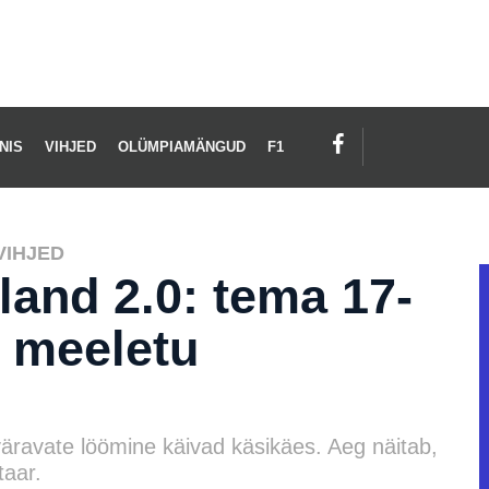
NIS
VIHJED
OLÜMPIAMÄNGUD
F1
VIHJED
land 2.0: tema 17-
 meeletu
väravate löömine käivad käsikäes. Aeg näitab,
taar.