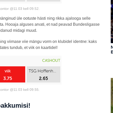
kontor @11.03 kell 09.52.
nginud üle ootuste hästi ning rikka ajalooga selle
ta. Hooaja alguses arvati, et nad peavad Bundesligasse
äidanud midagi muud.
ng viimase viie mängu vorm on klubidel identne: kaks
N
ates tundub, et viik on kaartidel!
B
kontor @11.03 kell 09.55.
pakkumisi!