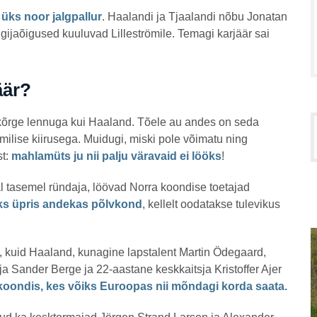
üks noor jalgpallur
. Haalandi ja Tjaalandi nõbu Jonatan
gijaõigused kuuluvad Lilleströmile. Temagi karjäär sai
äär?
kõrge lennuga kui Haaland. Tõele au andes on seda
rmilise kiirusega. Muidugi, miski pole võimatu ning
st:
mahlamüts ju nii palju väravaid ei lööks
!
 tasemel ründaja, löövad Norra koondise toetajad
üks üpris andekas põlvkond
, kellelt oodatakse tulevikus
e, kuid Haaland, kunagine lapstalent Martin Ödegaard,
ja Sander Berge ja 22-aastane keskkaitsja Kristoffer Ajer
koondis, kes võiks Euroopas nii mõndagi korda saata.