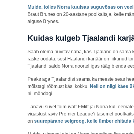
Muide, tolles Norra kuulsas suguvõsas on veel 
Braut Brunes on 20-aastane poolkaitsja, kelle män
alguse Brynes.
Kuidas kulgeb Tjaalandi karj
Saab olema huvitav näha, kas Tjaaland on sama 
raske oodata, sest Haalandi karjäär on liikunud to
Tjaalandi saldo Norra noorteliigas räägib enda ee
Peaks aga Tjaalandist saama ka meeste seas heal
mõistagi rõõmust käsi kokku.
Neil on niigi käes 
nii mõndagi.
Tänavu suvel toimuvalt EMilt jäi Norra küll eemal
vigastust raviv Premier League’i tasemel poolkaits
on
suurepärane selgroog, kelle ümber ehitada 