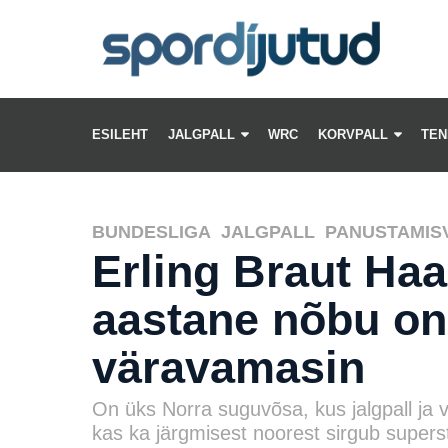
ESILEHT
JALGPALL
WRC
KORVPALL
TEN
BUNDESLIGA
,
JALGPALL
,
PANUSTAMIS
Erling Braut Haa
aastane nõbu on
väravamasin
On üks Norra suguvõsa, kus jalgpall ja 
kas ka järgmisest noorest sirgub supers