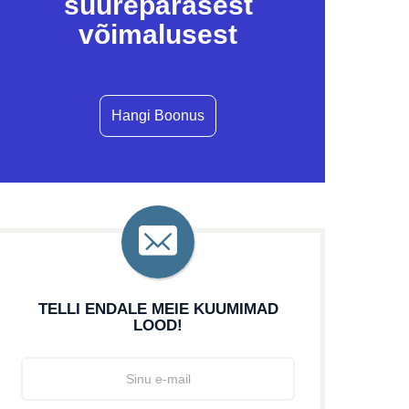
suurepärasest
võimalusest
Hangi Boonus
TELLI ENDALE MEIE KUUMIMAD
LOOD!