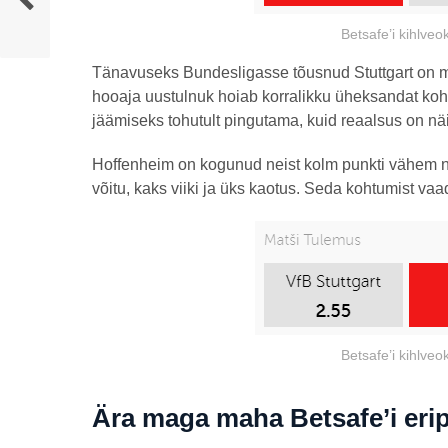
Betsafe’i kihlveo
Tänavuseks Bundesligasse tõusnud Stuttgart on mä
hooaja uustulnuk hoiab korralikku üheksandat koh
jäämiseks tohutult pingutama, kuid reaalsus on n
Hoffenheim on kogunud neist kolm punkti vähem ni
võitu, kaks viiki ja üks kaotus. Seda kohtumist vaad
Betsafe’i kihlveo
Ära maga maha Betsafe’i eri