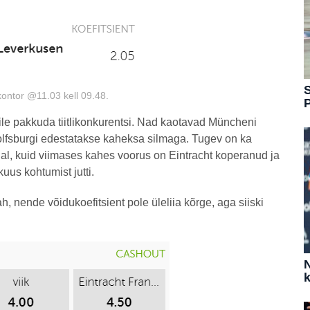
S
kontor @11.03 kell 09.48.
ile pakkuda tiitlikonkurentsi. Nad kaotavad Müncheni
 Wolfsburgi edestatakse kaheksa silmaga. Tugev on ka
hal, kuid viimases kahes voorus on Eintracht koperanud ja
uus kohtumist jutti.
h, nende võidukoefitsient pole üleliia kõrge, aga siiski
N
k