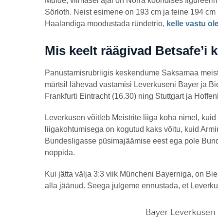
Muide, viimasel ajal on Norra koondises figureer
Sörloth. Neist esimene on 193 cm ja teine 194 cm
Haalandiga moodustada ründetrio,
kelle vastu ole
Mis keelt räägivad Betsafe’i 
Panustamisrubriigis keskendume Saksamaa meistri
märtsil lähevad vastamisi Leverkuseni Bayer ja Bie
Frankfurti Eintracht (16.30) ning Stuttgart ja Hoffe
Leverkusen võitleb Meistrite liiga koha nimel, kuid
liigakohtumisega on kogutud kaks võitu, kuid Armin
Bundesligasse püsimajäämise eest ega pole Bunde
noppida.
Kui jätta välja 3:3 viik Müncheni Bayerniga, on Biel
alla jäänud. Seega julgeme ennustada, et Leverk