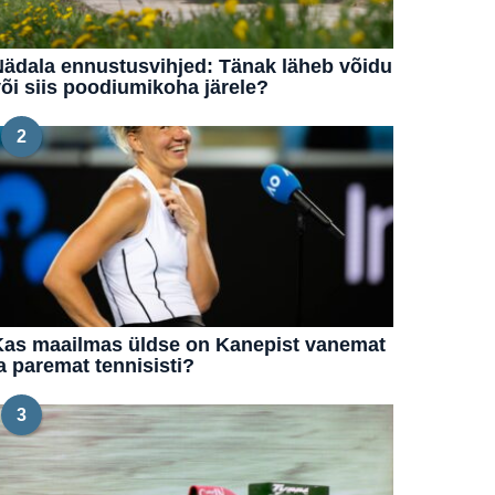
ädala ennustusvihjed: Tänak läheb võidu
õi siis poodiumikoha järele?
2
Kas maailmas üldse on Kanepist vanemat
a paremat tennisisti?
3