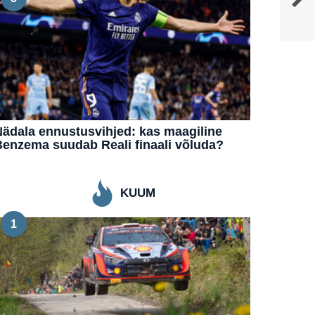
ädala ennustusvihjed: kas maagiline
enzema suudab Reali finaali võluda?
KUUM
1