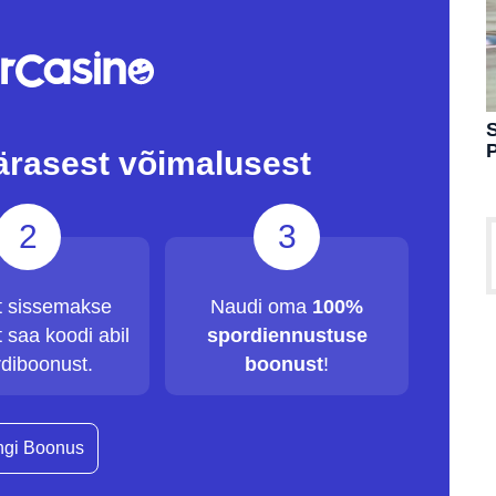
S
ärasest võimalusest
2
3
t sissemakse
Naudi oma
100%
 saa koodi abil
spordiennustuse
diboonust.
boonust
!
gi Boonus