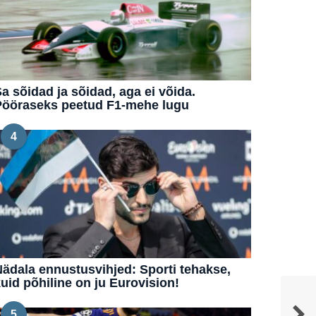
a sõidad ja sõidad, aga ei võida.
Pööraseks peetud F1-mehe lugu
4
ädala ennustusvihjed: Sporti tehakse,
uid põhiline on ju Eurovision!
5