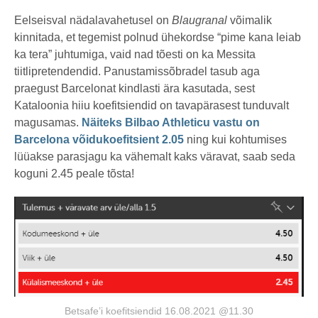
Eelseisval nädalavahetusel on
Blaugranal
võimalik
kinnitada, et tegemist polnud ühekordse “pime kana leiab
ka tera” juhtumiga, vaid nad tõesti on ka Messita
tiitlipretendendid. Panustamissõbradel tasub aga
praegust Barcelonat kindlasti ära kasutada, sest
Kataloonia hiiu koefitsiendid on tavapärasest tunduvalt
magusamas.
Näiteks Bilbao Athleticu vastu on
Barcelona võidukoefitsient 2.05
ning kui kohtumises
lüüakse parasjagu ka vähemalt kaks väravat, saab seda
koguni 2.45 peale tõsta!
Betsafe’i koefitsiendid 16.08.2021 @11.30