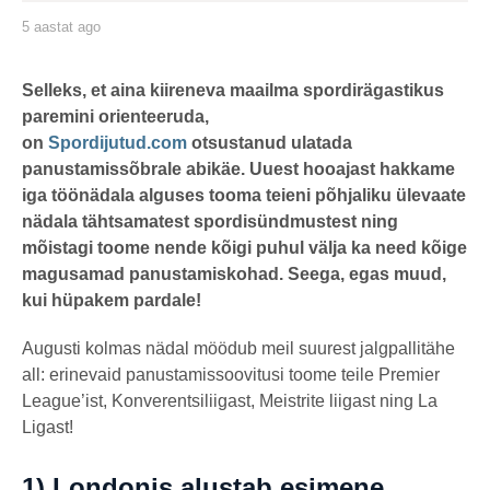
5 aastat ago
5
a
a
s
by
t
karlj
Selleks, et aina kiireneva maailma
spordirägastikus
a
paremini orienteeruda,
t
a
on
Spordijutud.com
otsustanud ulatada
g
o
panustamissõbrale abikäe. Uuest hooajast hakkame
iga töönädala alguses tooma teieni põhjaliku ülevaate
nädala tähtsamatest spordisündmustest ning
mõistagi toome nende kõigi puhul välja ka need kõige
magusamad panustamiskohad. Seega, egas muud,
kui hüpakem pardale!
Augusti kolmas nädal möödub meil suurest jalgpallitähe
all: erinevaid panustamissoovitusi toome teile Premier
League’ist, Konverentsiliigast, Meistrite liigast ning La
Ligast!
1)
Londonis alustab esimene