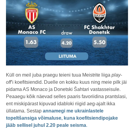
Küll on meil juba praegu teieni tuua Meistrite liiga
play-
off
’i koefitsiendid. Duelle on kokku kuus ning meie pilk jäi
pidama AS Monaco ja Donetski Šahtari vastasseisule.
Peaaegu kõik näevad selles paaris favoriidina prantslasi,
ent miskipärast kipuvad idabloki riigid aeg-ajalt ikka
üllatama. Sestap
annamegi me ukrainlastele
topeltšansiga võimaluse, kuna koefitsiendipojake
jääb sellisel juhul 2.20 peale seisma
.