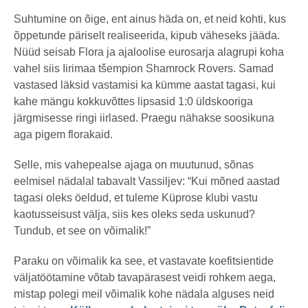
Suhtumine on õige, ent ainus häda on, et neid kohti, kus
õppetunde päriselt realiseerida, kipub väheseks jääda.
Nüüd seisab Flora ja ajaloolise eurosarja alagrupi koha
vahel siis Iirimaa tšempion Shamrock Rovers. Samad
vastased läksid vastamisi ka kümme aastat tagasi, kui
kahe mängu kokkuvõttes lipsasid 1:0 üldskooriga
järgmisesse ringi iirlased. Praegu nähakse soosikuna
aga pigem florakaid.
Selle, mis vahepealse ajaga on muutunud, sõnas
eelmisel nädalal tabavalt Vassiljev: “Kui mõned aastad
tagasi oleks öeldud, et tuleme Küprose klubi vastu
kaotusseisust välja, siis kes oleks seda uskunud?
Tundub, et see on võimalik!”
Paraku on võimalik ka see, et vastavate koefitsientide
väljatöötamine võtab tavapärasest veidi rohkem aega,
mistap polegi meil võimalik kohe nädala alguses neid