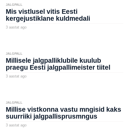
JALGPALL
Mis vistlusel vitis Eesti
kergejustiklane kuldmedali
3 aastat ago
3
a
by
a
aborg
s
t
a
t
JALGPALL
a
Millisele jalgpalliklubile kuulub
g
o
praegu Eesti jalgpallimeister tiitel
3 aastat ago
3
a
by
a
aborg
s
t
a
t
JALGPALL
a
Millise vistkonna vastu mngisid kaks
g
o
suurriiki jalgpallisprusmngus
3 aastat ago
3