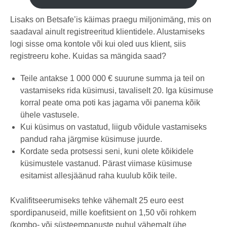
Lisaks on Betsafe’is käimas praegu miljonimäng, mis on
saadaval ainult registreeritud klientidele. Alustamiseks
logi sisse oma kontole või kui oled uus klient, siis
registreeru kohe. Kuidas sa mängida saad?
Teile antakse 1 000 000 € suurune summa ja teil on
vastamiseks rida küsimusi, tavaliselt 20. Iga küsimuse
korral peate oma poti kas jagama või panema kõik
ühele vastusele.
Kui küsimus on vastatud, liigub võidule vastamiseks
pandud raha järgmise küsimuse juurde.
Kordate seda protsessi seni, kuni olete kõikidele
küsimustele vastanud. Pärast viimase küsimuse
esitamist allesjäänud raha kuulub kõik teile.
Kvalifitseerumiseks tehke vähemalt 25 euro eest
spordipanuseid, mille koefitsient on 1,50 või rohkem
(kombo- või süsteempanuste puhul vähemalt ühe