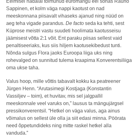
Eelmisel nädalal toimunud euromängu eel sõnas Rauno
Sappinen, et kolm väga nappi kaotust on nad
meeskonnana piisavalt vihaseks ajanud ning nüüd on
aeg teha vigade parandus.
De facto
seda ka tehti, sest
Küprose meistri vastu suudeti hoolimata kaotusseisu
jäämisest võtta 2:1 võit. Ent paraku piisas sellest vaid
penaltiseeriaks, kus siis hiljem kaotusekibedust tunti.
Nõnda sulgus Flora jaoks Euroopa liiga uks ning
rohevalged on sunnitud tulema kraapima Konverentsiliiga
oma ukse taha.
Valus hoop, mille võttis tabavalt kokku ka peatreener
Jürgen Henn. “Arutasimegi Kostjaga (Konstantin
Vassiljev – toim), et huvitav, mis sel jalgpallil
meeskonnale veel varuks on,” lausus ta mängujärgsel
pressikonverentsil. “Hetkel on väga valus, aga ainus
võimalus on sellest üle olla ja siit edasi minna. Pöörata
need õppetundideks ning mitte raskel hetkel alla
vanduda.”