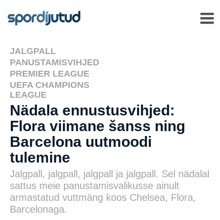
JALGPALL
,
PANUSTAMISVIHJED
,
PREMIER LEAGUE
,
UEFA CHAMPIONS
LEAGUE
Nädala ennustusvihjed:
Flora viimane šanss ning
Barcelona uutmoodi
tulemine
Jalgpall, jalgpall, jalgpall ja jalgpall. Sel nädalal
sattus meie panustamisvalikusse ainult
armastatud vuttmäng koos Chelsea, Flora,
Barcelonaga.