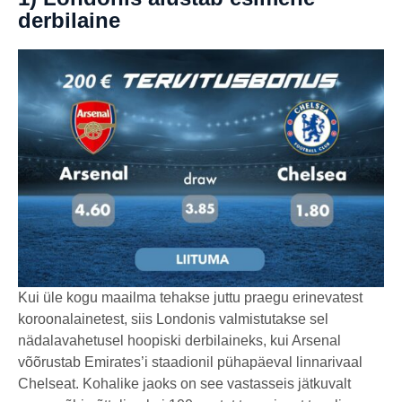
derbilaine
Kui üle kogu maailma tehakse juttu praegu erinevatest
koroonalainetest, siis Londonis valmistutakse sel
nädalavahetusel hoopiski derbilaineks, kui Arsenal
võõrustab Emirates’i staadionil pühapäeval linnarivaal
Chelseat. Kohalike jaoks on see vastasseis jätkuvalt