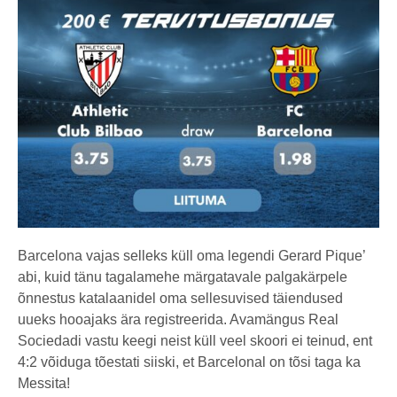
Barcelona vajas selleks küll oma legendi Gerard Pique’
abi, kuid tänu tagalamehe märgatavale palgakärpele
õnnestus katalaanidel oma sellesuvised täiendused
uueks hooajaks ära registreerida. Avamängus Real
Sociedadi vastu keegi neist küll veel skoori ei teinud, ent
4:2 võiduga tõestati siiski, et Barcelonal on tõsi taga ka
Messita!