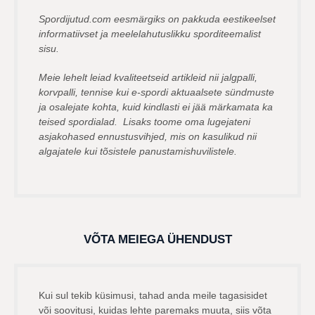
Spordijutud.com eesmärgiks on pakkuda eestikeelset
informatiivset ja meelelahutuslikku sporditeemalist
sisu.
Meie lehelt leiad kvaliteetseid artikleid nii jalgpalli,
korvpalli, tennise kui e-spordi aktuaalsete sündmuste
ja osalejate kohta, kuid kindlasti ei jää märkamata ka
teised spordialad. Lisaks toome oma lugejateni
asjakohased ennustusvihjed, mis on kasulikud nii
algajatele kui tõsistele panustamishuvilistele.
VÕTA MEIEGA ÜHENDUST
Kui sul tekib küsimusi, tahad anda meile tagasisidet
või soovitusi, kuidas lehte paremaks muuta, siis võta