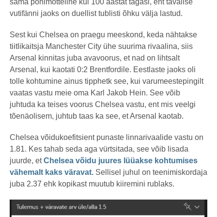
sama põhimõtteline kui 100 aastat tagasi, ent tavalise
vutifänni jaoks on duellist tublisti õhku välja lastud.
Sest kui Chelsea on praegu meeskond, keda nähtakse
tiitlikaitsja Manchester City ühe suurima rivaalina, siis
Arsenal kinnitas juba avavoorus, et nad on lihtsalt
Arsenal, kui kaotati 0:2 Brentfordile. Eestlaste jaoks oli
tolle kohtumine ainus tipphetk see, kui varumeestepingilt
vaatas vastu meie oma Karl Jakob Hein. See võib
juhtuda ka teises voorus Chelsea vastu, ent mis veelgi
tõenäolisem, juhtub taas ka see, et Arsenal kaotab.
Chelsea võidukoefitsient punaste linnarivaalide vastu on
1.81. Kes tahab seda aga vürtsitada, see võib lisada
juurde, et
Chelsea võidu juures lüüakse kohtumises
vähemalt kaks väravat.
Sellisel juhul on teenimiskordaja
juba 2.37 ehk kopikast muutub kiiremini rublaks.