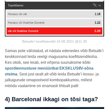
Betsafe’i koefitsiendid 16.08.2021 @11.30
Samas pole välistatud, et nädala edenedes võib Betsafe’i
keskkonnast leida veelgi magusama koefitsiendikoha.
Kes otsib, see leiab, ent vihjena suunaksime kõiki
spordiennustuse menüüribal EKSKLUSIIV-sõna
otsima.
Sest just sealt alt võib leida Betsafe’i kossu- ja
jalkagurude omapoolseid kombopakkumisi, millest
mööda vaatamine on enamasti lihtsalt patt!
4)
Barcelonal ikkagi on tõsi taga?