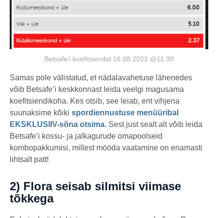
Betsafe’i koefitsiendid 16.08.2021 @11.30
Samas pole välistatud, et nädalavahetuse lähenedes
võib Betsafe’i keskkonnast leida veelgi magusama
koefitsiendikoha. Kes otsib, see leiab, ent vihjena
suunaksime kõiki
spordiennustuse menüüribal
EKSKLUSIIV-sõna otsima.
Sest just sealt alt võib leida
Betsafe’i kossu- ja jalkagurude omapoolseid
kombopakkumisi, millest mööda vaatamine on enamasti
lihtsalt patt!
2) Flora seisab silmitsi viimase
tõkkega