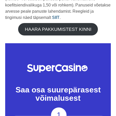
koefitsiendivalikuga 1,50 või rohkem). Panuseid võetakse
arvesse peale panuste lahendamist. Reegleid ja
tingimusi näed täpsemalt
SIIT
.
HAARA PAKKUMISTEST KINNI
Saa osa suurepärasest
võimalusest
1