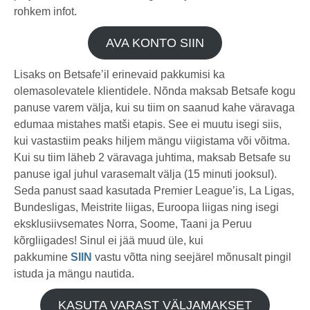
rohkem infot.
AVA KONTO SIIN
Lisaks on Betsafe’il erinevaid pakkumisi ka
olemasolevatele klientidele. Nõnda maksab Betsafe kogu
panuse varem välja, kui su tiim on saanud kahe väravaga
edumaa mistahes matši etapis. See ei muutu isegi siis,
kui vastastiim peaks hiljem mängu viigistama või võitma.
Kui su tiim läheb 2 väravaga juhtima, maksab Betsafe su
panuse igal juhul varasemalt välja (15 minuti jooksul).
Seda panust saad kasutada Premier League’is, La Ligas,
Bundesligas, Meistrite liigas, Euroopa liigas ning isegi
eksklusiivsemates Norra, Soome, Taani ja Peruu
kõrgliigades! Sinul ei jää muud üle, kui
pakkumine
SIIN
vastu võtta ning seejärel mõnusalt pingil
istuda ja mängu nautida.
KASUTA VARAST VÄLJAMAKSET