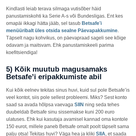
Kindlasti leiab terava silmaga vutisõber häid
panustamiskohti ka Serie A-s või Bundesligas. Ent kes
omapäi ikkagi hätta jääb, sel tasub
Betsafe’i
menüüribalt üles otsida sealne Päevapakkumine
.
Täpselt nagu kohvikus, on päevapraad sageli see kõige
odavam ja maitsvam. Ehk panustamiskeeli parima
koefitsiendiga!
5) Kõik muutub magusamaks
Betsafe’i eripakkumiste abil
Kui kõik eelnev tekitas sinus huvi, kuid sul pole Betsafe’is
veel kontot, siis pole sellest probleemi. Miks? Sest konto
saad sa avada hõlpsa vaevaga
SIIN
ning seda tehes
duubeldab Betsafe sinu sissemakse kuni 200 euro
ulatuses. Ehk kui kasutaja avamisel kannad oma kontole
150 eurot, millele paneb Betsafe omalt poolt täpselt sama
palju otsa! Tekitas huvi? Väga hea ja kliki
SIIA
, et saada