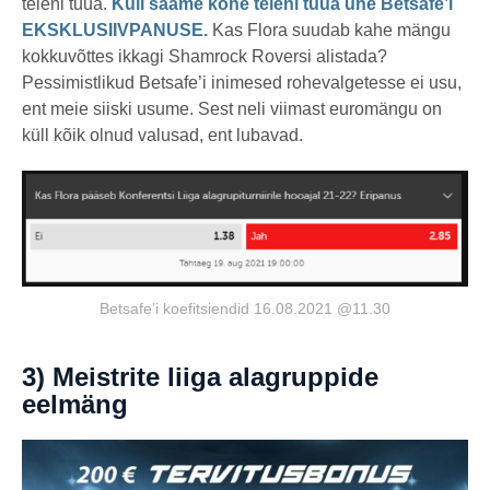
teieni tuua.
Küll saame kohe teieni tuua ühe Betsafe’i
EKSKLUSIIVPANUSE.
Kas Flora suudab kahe mängu
kokkuvõttes ikkagi Shamrock Roversi alistada?
Pessimistlikud Betsafe’i inimesed rohevalgetesse ei usu,
ent meie siiski usume. Sest neli viimast euromängu on
küll kõik olnud valusad, ent lubavad.
Betsafe’i koefitsiendid 16.08.2021 @11.30
3) Meistrite liiga alagruppide
eelmäng