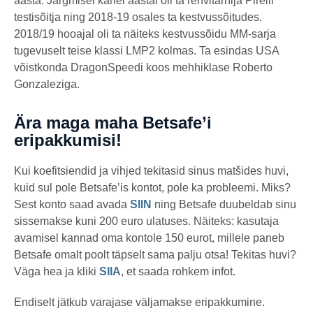
aasta. Järgmisel kahel aastal oli ta rehvitarnija Pirelli
testisõitja ning 2018-19 osales ta kestvussõitudes.
2018/19 hooajal oli ta näiteks kestvussõidu MM-sarja
tugevuselt teise klassi LMP2 kolmas. Ta esindas USA
võistkonda DragonSpeedi koos mehhiklase Roberto
Gonzaleziga.
Ära maga maha Betsafe’i
eripakkumisi!
Kui koefitsiendid ja vihjed tekitasid sinus matšides huvi,
kuid sul pole Betsafe’is kontot, pole ka probleemi. Miks?
Sest konto saad avada
SIIN
ning Betsafe duubeldab sinu
sissemakse kuni 200 euro ulatuses. Näiteks: kasutaja
avamisel kannad oma kontole 150 eurot, millele paneb
Betsafe omalt poolt täpselt sama palju otsa! Tekitas huvi?
Väga hea ja kliki
SIIA
, et saada rohkem infot.
Endiselt jätkub varajase väljamakse eripakkumine.