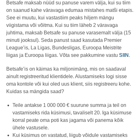
Betsafe maksab nüüd su panuse varem välja, kui su tiim
on saanud kahe väravaga edumaa mistahes matši etapis.
See ei muutu, kui vastastiim peaks hiljem mängu
viigistama või võitma. Kui su tiim läheb 2 väravaga
juhtima, maksab Betsafe su panuse varasemalt välja (15
minuti jooksul). Seda panust saad kasutada Premier
League’is, La Ligas, Bundesligas, Euroopa Meistrite
liigas ja Euroopa liigas. Võta see pakkumine vastu
SIIN
.
Betsafe’is on käimas ka miljonimäng, mis on saadaval
ainult registreeritud klientidele. Alustamiseks logi sisse
oma kontole või kui oled uus klient, siis registreeru kohe.
Kuidas sa mängida saad?
Teile antakse 1 000 000 € suurune summa ja teil on
vastamiseks rida küsimusi, tavaliselt 20. Iga küsimuse
korral peate oma poti kas jagama või panema kõik
ühele vastusele.
Kui küsimus on vastatud, liigub võidule vastamiseks