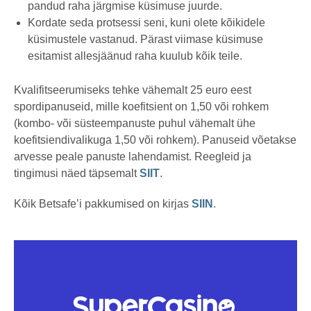
pandud raha järgmise küsimuse juurde.
Kordate seda protsessi seni, kuni olete kõikidele
küsimustele vastanud. Pärast viimase küsimuse
esitamist allesjäänud raha kuulub kõik teile.
Kvalifitseerumiseks tehke vähemalt 25 euro eest
spordipanuseid, mille koefitsient on 1,50 või rohkem
(kombo- või süsteempanuste puhul vähemalt ühe
koefitsiendivalikuga 1,50 või rohkem). Panuseid võetakse
arvesse peale panuste lahendamist. Reegleid ja
tingimusi näed täpsemalt
SIIT
.
Kõik Betsafe’i pakkumised on kirjas
SIIN
.