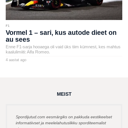
F1
Vormel 1 – sari, kus autode dieet on
au sees
Enne F1-sarja hooaega oli vaid üks tiim kümnest, kes mahtus
kaalulimiiti: Alfa Romeo.
4 aastat ago
4
a
by
a
henryl
s
t
a
t
a
g
MEIST
o
Spordijutud.com eesmärgiks on pakkuda eestikeelset
informatiivset ja meelelahutuslikku sporditeemalist