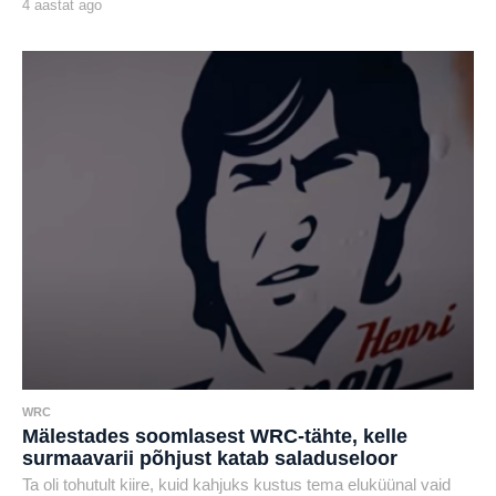
4 aastat ago
4
a
by
a
karlj
s
t
a
t
a
g
o
WRC
Mälestades soomlasest WRC-tähte, kelle
surmaavarii põhjust katab saladuseloor
Ta oli tohutult kiire, kuid kahjuks kustus tema eluküünal vaid