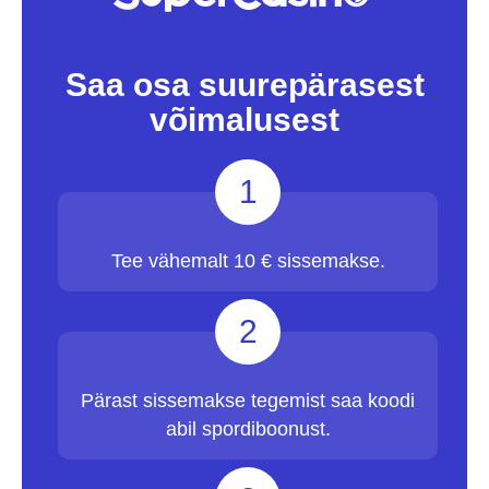
Saa osa suurepärasest
võimalusest
1
Tee vähemalt 10 € sissemakse.
2
Pärast sissemakse tegemist saa koodi
abil spordiboonust.