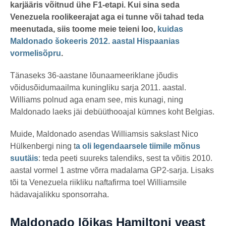
o
karjääris võitnud ühe F1-etapi. Kui sina seda
Venezuela roolikeerajat aga ei tunne või tahad teda
meenutada, siis toome meie teieni loo,
kuidas
Maldonado šokeeris 2012. aastal Hispaanias
vormelisõpru
.
Tänaseks 36-aastane lõunaameeriklane jõudis
võidusõidumaailma kuningliku sarja 2011. aastal.
Williams polnud aga enam see, mis kunagi, ning
Maldonado laeks jäi debüüthooajal kümnes koht Belgias.
Muide, Maldonado asendas Williamsis sakslast Nico
Hülkenbergi ning t
a oli legendaarsele tiimile mõnus
suutäis
: teda peeti suureks talendiks, sest ta võitis 2010.
aastal vormel 1 astme võrra madalama GP2-sarja. Lisaks
tõi ta Venezuela riikliku naftafirma toel Williamsile
hädavajalikku sponsorraha.
Maldonado lõikas Hamiltoni veast