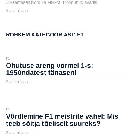
29-aastaselt Korsika MM-rallil toimunud avariis.
4 aastat ago
4
a
by
a
henryl
s
t
a
ROHKEM KATEGOORIAST:
F1
t
a
g
o
F1
Ohutuse areng vormel 1-s:
1950ndatest tänaseni
2 aastat ago
2
a
by
a
aborg
s
t
a
t
F1
a
Võrdlemine F1 meistrite vahel: Mis
g
o
teeb sõitja tõeliselt suureks?
2 aastat ago
2