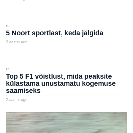
a
by
a
aborg
s
t
a
t
F1
a
5 Noort sportlast, keda jälgida
g
o
2 aastat ago
2
a
by
a
aborg
s
t
a
t
F1
a
Top 5 F1 võistlust, mida peaksite
g
o
külastama unustamatu kogemuse
saamiseks
2 aastat ago
2
a
by
a
aborg
s
t
a
t
a
g