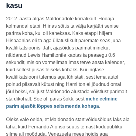
kasu
2012. aasta algas Maldonadole korralikult. Hooaja
kolmandal etapil Hiinas sõitis ta välja karjääri senise
parima koha, kui oli kaheksas. Kaks etappi hiljem
Hispaanias oli ta aga üllatuslikult paremate seas juba
kvalifikatsioonis. Jah, ajasõidus parimat minekut
näidanud Lewis Hamiltonile kaotas ta peaaegu 0,6
sekundit, mis on vormelimaailmas terve aasta kalender,
kuid sellest piisas teiseks kohaks. Kui inglase
kvalifikatsiooni tulemus aga tühistati, sest tema autol
polnud piisavalt kütust ning Hamilton ei jõudnud omal
jõul boksi, sai just Maldonado alustada võistlust parimalt
stardikohalt. See oli paras šokk, sest
mehe eelmine
parim ajasõit lõppes seitsmenda kohaga
.
Oleks vale öelda, et Maldonado start võidusõidus läks aia
taha, kuid Fernando Alonso suutis temast kodupubliku
silme all mööduda. Venezuela mees hoidis aga