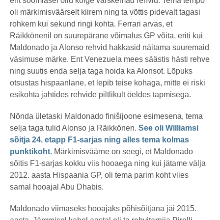
ent soomlasel olid kõige värskemad rehvid. Tema tempo
oli märkimisväärselt kiirem ning ta võttis pidevalt tagasi
rohkem kui sekund ringi kohta. Ferrari arvas, et
Räikkönenil on suurepärane võimalus GP võita, eriti kui
Maldonado ja Alonso rehvid hakkasid näitama suuremaid
väsimuse märke. Ent Venezuela mees säästis hästi rehve
ning suutis enda selja taga hoida ka Alonsot. Lõpuks
otsustas hispaanlane, et lepib teise kohaga, mitte ei riski
esikohta jahtides rehvide piltlikult öeldes tapmisega.
Nõnda ületaski Maldonado finišijoone esimesena, tema
selja taga tulid Alonso ja Räikkönen.
See oli Williamsi
sõitja 24. etapp F1-sarjas ning alles tema kolmas
punktikoht
. Märkimisväärne on seegi, et Maldonado
sõitis F1-sarjas kokku viis hooaega ning kui jätame välja
2012. aasta Hispaania GP, oli tema parim koht viies
samal hooajal Abu Dhabis.
Maldonado viimaseks hooajaks põhisõitjana jäi 2015.