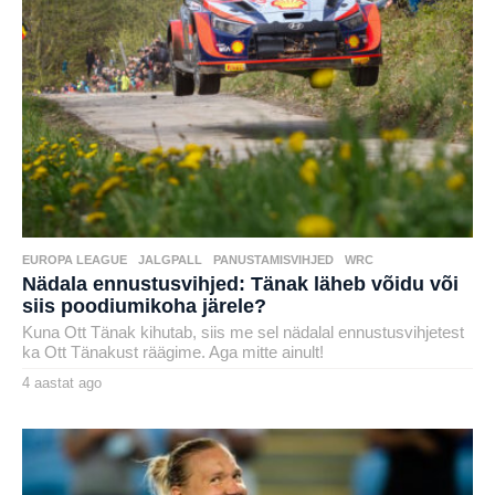
EUROPA LEAGUE
,
JALGPALL
,
PANUSTAMISVIHJED
,
WRC
Nädala ennustusvihjed: Tänak läheb võidu või
siis poodiumikoha järele?
Kuna Ott Tänak kihutab, siis me sel nädalal ennustusvihjetest
ka Ott Tänakust räägime. Aga mitte ainult!
4 aastat ago
4
a
by
a
karlj
s
t
a
t
a