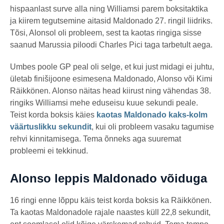
hispaanlast surve alla ning Williamsi parem boksitaktika
ja kiirem tegutsemine aitasid Maldonado 27. ringil liidriks.
Tõsi, Alonsol oli probleem, sest ta kaotas ringiga sisse
saanud Marussia piloodi Charles Pici taga tarbetult aega.
Umbes poole GP peal oli selge, et kui just midagi ei juhtu,
ületab finišijoone esimesena Maldonado, Alonso või Kimi
Räikkönen. Alonso näitas head kiirust ning vähendas 38.
ringiks Williamsi mehe eduseisu kuue sekundi peale.
Teist korda boksis käies
kaotas Maldonado kaks-kolm
väärtuslikku sekundit
, kui oli probleem vasaku tagumise
rehvi kinnitamisega. Tema õnneks aga suuremat
probleemi ei tekkinud.
Alonso leppis Maldonado võiduga
16 ringi enne lõppu käis teist korda boksis ka Räikkönen.
Ta kaotas Maldonadole rajale naastes küll 22,8 sekundit,