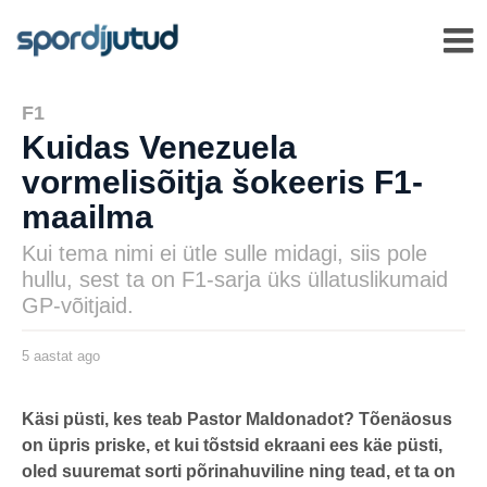
F1
Kuidas Venezuela
vormelisõitja šokeeris F1-
maailma
Kui tema nimi ei ütle sulle midagi, siis pole
hullu, sest ta on F1-sarja üks üllatuslikumaid
GP-võitjaid.
5 aastat ago
5
a
a
s
by
t
henryl
Käsi püsti, kes teab Pastor Maldonadot? Tõenäosus
a
on üpris priske, et kui tõstsid ekraani ees käe püsti,
t
a
oled suuremat sorti põrinahuviline ning tead, et ta on
g