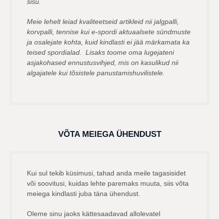
sisu.
Meie lehelt leiad kvaliteetseid artikleid nii jalgpalli,
korvpalli, tennise kui e-spordi aktuaalsete sündmuste
ja osalejate kohta, kuid kindlasti ei jää märkamata ka
teised spordialad. Lisaks toome oma lugejateni
asjakohased ennustusvihjed, mis on kasulikud nii
algajatele kui tõsistele panustamishuvilistele.
VÕTA MEIEGA ÜHENDUST
Kui sul tekib küsimusi, tahad anda meile tagasisidet
või soovitusi, kuidas lehte paremaks muuta, siis võta
meiega kindlasti juba täna ühendust.
Oleme sinu jaoks kättesaadavad allolevatel