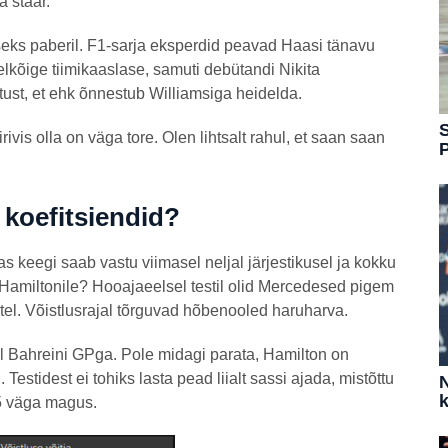
a staar.
seks paberil. F1-sarja eksperdid peavad Haasi tänavu
lkõige tiimikaaslase, samuti debütandi Nikita
tust, et ehk õnnestub Williamsiga heidelda.
S
vis olla on väga tore. Olen lihtsalt rahul, et saan saan
 koefitsiendid?
 keegi saab vastu viimasel neljal järjestikusel ja kokku
 Hamiltonile? Hooajaeelsel testil olid Mercedesed pigem
atel. Võistlusrajal tõrguvad hõbenooled haruharva.
 Bahreini GPga. Pole midagi parata, Hamilton on
estidest ei tohiks lasta pead liialt sassi ajada, mistõttu
N
k
75 väga magus.