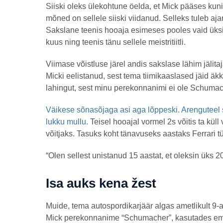
Siiski oleks ülekohtune öelda, et Mick pääses kuni
mõned on sellele siiski viidanud. Selleks tuleb ajar
Sakslane teenis hooaja esimeses pooles vaid üksiku
kuus ning teenis tänu sellele meistritiitli.
Viimase võistluse järel andis sakslase lähim jälit
Micki eelistanud, sest tema tiimikaaslased jäid ä
lahingut, sest minu perekonnanimi ei ole Schumache
Väikese sõnasõjaga asi aga lõppeski. Arenguteel 
lukku mullu.
Teisel hooajal vormel 2s võitis ta küll 
võitjaks. Tasuks koht tänavuseks aastaks Ferrari tü
“Olen sellest unistanud 15 aastat, et oleksin üks 2
Isa auks kena žest
Muide, tema autospordikarjäär algas ametlikult 9-aas
Mick perekonnanime “Schumacher”, kasutades ema n