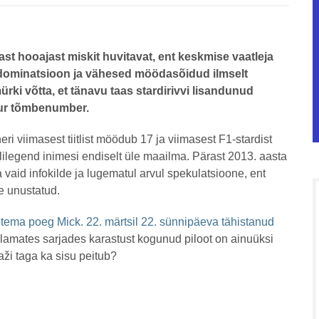
st hooajast miskit huvitavat, ent keskmise vaatleja
 dominatsioon ja vähesed möödasõidud ilmselt
ki võtta, et tänavu taas stardirivvi lisandunud
uur tõmbenumber.
viimasest tiitlist möödub 17 ja viimasest F1-stardist
legend inimesi endiselt üle maailma. Pärast 2013. aasta
vaid infokilde ja lugematul arvul spekulatsioone, ent
e unustatud.
ema poeg Mick. 22. märtsil 22. sünnipäeva tähistanud
amates sarjades karastust kogunud piloot on ainuüksi
ži taga ka sisu peitub?