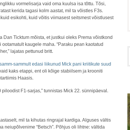
nglikku vormelisarja vaid oma kuulsa isa tõttu. Tõsi,
atast kerida tagasi kolm aastat, mil ta võistles F3s.
id esikohti, kuid võitis viimasest seitsmest võistlusest
aja Dan Ticktum mõista, et justkui oleks Prema võistkond
kki ootamatult kaugele maha. “Paraku pean kaotatud
r,” lajatas pettunud britt.
samm-sammult edasi liikunud Mick pani kriitikute suud
vaid kaks etappi, ent oli kõige stabiilsem ja krooniti
tartiimis Haasis.
0 piloodist F1-sarjas,” tunnistas Mick 22. sünnipäeval.
taselt, mil ta kihutas ringrajal kardiga. Alguses vältis
eiupõlvenime “Betsch”. Põhjus oli lihtne: vältida