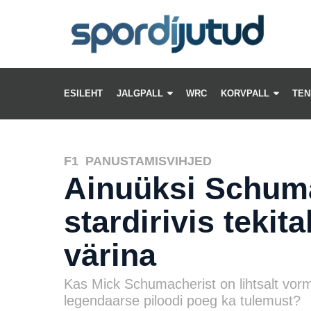
ESILEHT
JALGPALL
WRC
KORVPALL
TEN
F1
,
PANUSTAMISVIHJED
Ainuüksi Schuma
stardirivis tekit
värina
Kas Mick Schumacherist on lihtsalt vor
legendaarse piloodi poeg ka tulemust?