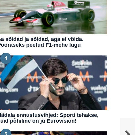
a sõidad ja sõidad, aga ei võida.
Pööraseks peetud F1-mehe lugu
4
ädala ennustusvihjed: Sporti tehakse,
uid põhiline on ju Eurovision!
5