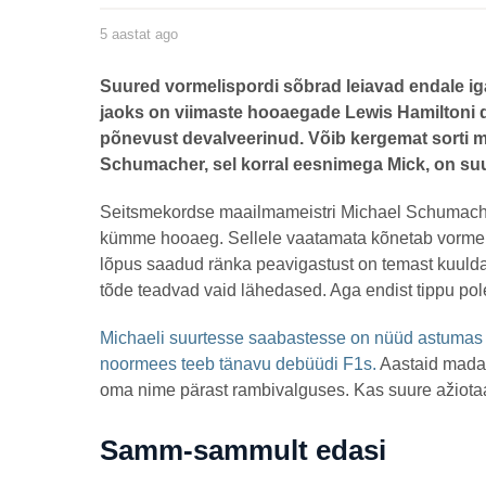
5 aastat ago
5
a
a
s
by
Suured vormelispordi sõbrad leiavad endale iga
t
jarmojagomagi@gmail.com
a
jaoks on viimaste hooaegade Lewis Hamiltoni
t
põnevust devalveerinud. Võib kergemat sorti mür
a
g
Schumacher, sel korral eesnimega Mick, on s
o
Seitsmekordse maailmameistri Michael Schumacheri 
kümme hooaeg. Sellele vaatamata kõnetab vormeli
lõpus saadud ränka peavigastust on temast kuulda 
tõde teadvad vaid lähedased. Aga endist tippu pol
Michaeli suurtesse saabastesse on nüüd astumas t
noormees teeb tänavu debüüdi F1s.
Aastaid madal
oma nime pärast rambivalguses. Kas suure ažiotaa
Samm-sammult edasi