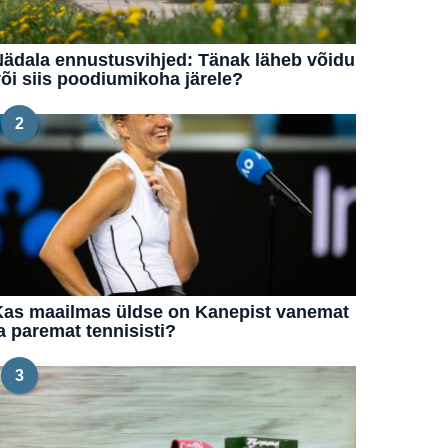
ädala ennustusvihjed: Tänak läheb võidu
õi siis poodiumikoha järele?
2
Kas maailmas üldse on Kanepist vanemat
a paremat tennisisti?
3