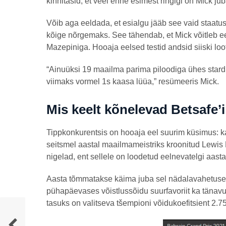
kinnitasid, et veel enne esimest ringigi on Mick jub
Võib aga eeldada, et esialgu jääb see vaid staatu
kõige nõrgemaks. See tähendab, et Mick võitleb ee
Mazepiniga. Hooaja eelsed testid andsid siiski loo
“Ainuüksi 19 maailma parima piloodiga ühes stardiri
viimaks vormel 1s kaasa lüüa,” resümeeris Mick.
Mis keelt kõnelevad Betsafe’i
Tippkonkurentsis on hooaja eel suurim küsimus: kas
seitsmel aastal maailmameistriks kroonitud Lewis
nigelad, ent sellele on loodetud eelnevatelgi aast
Aasta tõmmatakse käima juba sel nädalavahetusel
pühapäevases võistlussõidu suurfavoriit ka tänavu. T
tasuks on valitseva tšempioni võidukoefitsient 2.