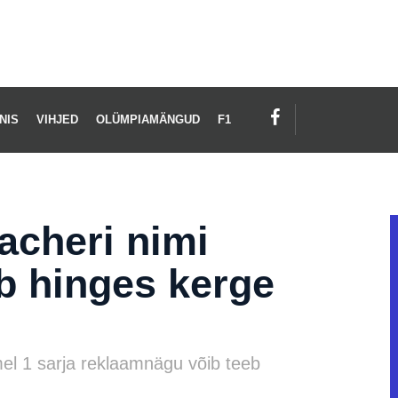
NIS
VIHJED
OLÜMPIAMÄNGUD
F1
cheri nimi
ab hinges kerge
mel 1 sarja reklaamnägu võib teeb