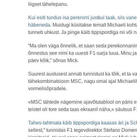
liigset tähelepanu.
Kui esiti tundus isa perenimi justkui taak, siis 
häbeneda.
Muidugi küsitakse temalt Michaeli kohta
tunneb uhkust. Ja pinge käib tippspordiga nii või 
“Ma olen väga õnnelik, et saan seda perekonnanim
õnnestus see nimi ka uuesti F1-sarja tuua. Minu ja
päev kõik,” sõnas Mick.
Suurest austusest annab tunnistust ka tõik, et ta 
tähekombinatsioon MSC, nagu omal ajal Michaelil. P
vormelisõpradele.
«MSC tähtede nägemine ajavõtutablool on päris emo
teistel oli tore seda taas ekraanil näha,» säutsus F
Tahes-tahtmata käib tippspordiga kaasas äri ja Sc
sellest,” tunnistas F1 tegevdirektor Stefano Dome