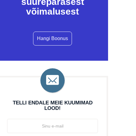
suurepärasest
võimalusest
Hangi Boonus
TELLI ENDALE MEIE KUUMIMAD
LOOD!