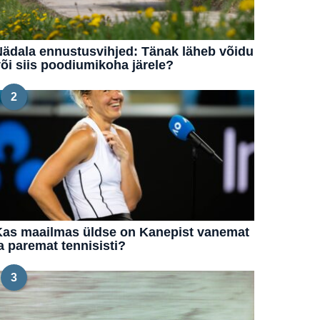
ädala ennustusvihjed: Tänak läheb võidu
õi siis poodiumikoha järele?
2
Kas maailmas üldse on Kanepist vanemat
a paremat tennisisti?
3