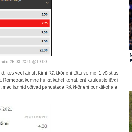
N
B
siendid 25.03.2021 @19.00
d, kes veel ainult Kimi Räikköneni tõttu vormel 1 võistlusi
a Romeoga kümne hulka kahel korral, ent kuulduste järgi
ltimad fännid võivad panustada Räikköneni punktikohale