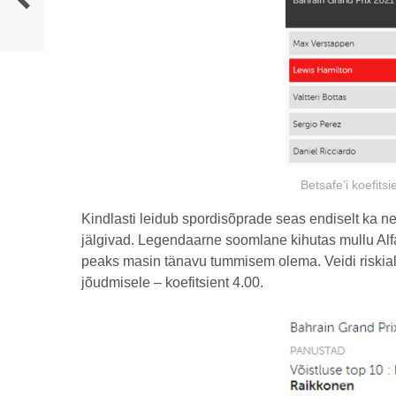
Betsafe’i koefit
Kindlasti leidub spordisõprade seas endiselt ka nei
jälgivad. Legendaarne soomlane kihutas mullu Alf
peaks masin tänavu tummisem olema. Veidi riskia
jõudmisele – koefitsient 4.00.