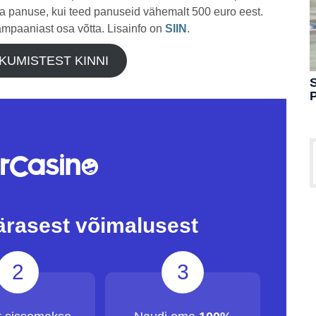
ba panuse, kui teed panuseid vähemalt 500 euro eest.
mpaaniast osa võtta. Lisainfo on
SIIN
.
KUMISTEST KINNI
S
ärasest võimalusest
2
3