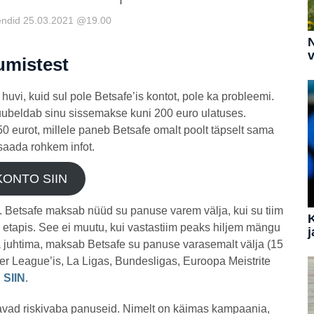
siendid 25.03.2021 @19.00
N
v
umistest
 huvi, kuid sul pole Betsafe’is kontot, pole ka probleemi.
ubeldab sinu sissemakse kuni 200 euro ulatuses.
 eurot, millele paneb Betsafe omalt poolt täpselt sama
 saada rohkem infot.
KONTO SIIN
. Betsafe maksab nüüd su panuse varem välja, kui su tiim
tapis. See ei muutu, kui vastastiim peaks hiljem mängu
j
ga juhtima, maksab Betsafe su panuse varasemalt välja (15
er League’is, La Ligas, Bundesligas, Euroopa Meistrite
u
SIIN
.
tavad riskivaba panuseid. Nimelt on käimas kampaania,