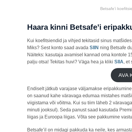
Betsafe’i koefit
Haara kinni Betsafe’i eripakk
Kui koefitsiendid ja vihjed tekitasid sinus matšides
Miks? Sest konto saad avada
SIIN
ning Betsafe du
Näiteks: kasutaja avamisel kannad oma kontole 150
palju otsa! Tekitas huvi? Väga hea ja kliki
SIIA
, et
AVA 
Endiselt jätkub varajase väljamakse eripakkumine
on saanud kahe väravaga edumaa mistahes matši e
viigistama või võitma. Kui su tiim läheb 2 värava
minuti jooksul). Seda panust saad kasutada Premi
liigas ja Euroopa liigas. Võta see pakkumine vast
Betsafe’il on midagi pakkuda ka neile, kes armas