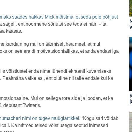
vanemaks saades hakkas Mick mõistma, et seda pole põhjust
N
 sageli, ent noormehe sõnutsi see teda ei häiri – ta
v
naa kaasas.
e kanda ning mul on äärmiselt hea meel, et mul
oks on see eraldi motivatsiooniallikas, et anda endast iga
valis võistlustel enda nime lühendi ekraanil kuvamiseks
ealtnäha väike asi, ent oluline nii talle endale kui ka
tsionaalne. Mul on sellega tore side ja loodan, et ka
j
1 debütant Twitteris.
humacheri nimi on tugev müügiartikkel.
“Kogu sari võidab
nicali. Ka mitmed teised võistlusega seotud inimesed