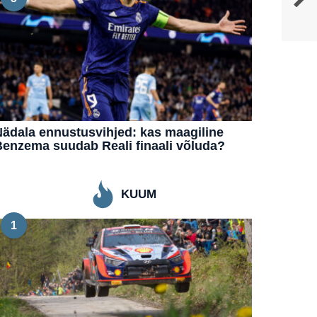
ädala ennustusvihjed: kas maagiline
enzema suudab Reali finaali võluda?
KUUM
1