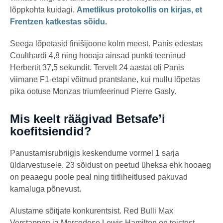
lõppkohta kuidagi.
Ametlikus protokollis on kirjas, et
Frentzen katkestas sõidu.
Seega lõpetasid finišijoone kolm meest. Panis edestas
Coulthardi 4,8 ning hooaja ainsad punkti teeninud
Herbertit 37,5 sekundit. Tervelt 24 aastat oli Panis
viimane F1-etapi võitnud prantslane, kui mullu lõpetas
pika ootuse Monzas triumfeerinud Pierre Gasly.
Mis keelt räägivad Betsafe’i
koefitsiendid?
Panustamisrubriigis keskendume vormel 1 sarja
üldarvestusele. 23 sõidust on peetud üheksa ehk hooaeg
on peaaegu poole peal ning tiitliheitlused pakuvad
kamaluga põnevust.
Alustame sõitjate konkurentsist. Red Bulli Max
Verstappen ja Mercedese Lewis Hamilton on teistest