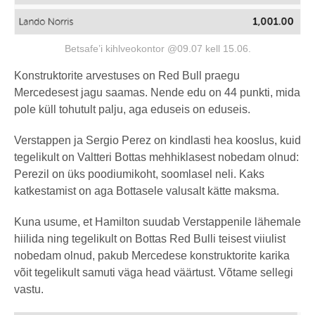
Betsafe’i kihlveokontor @09.07 kell 15.06.
Konstruktorite arvestuses on Red Bull praegu
Mercedesest jagu saamas. Nende edu on 44 punkti, mida
pole küll tohutult palju, aga eduseis on eduseis.
Verstappen ja Sergio Perez on kindlasti hea kooslus, kuid
tegelikult on Valtteri Bottas mehhiklasest nobedam olnud:
Perezil on üks poodiumikoht, soomlasel neli. Kaks
katkestamist on aga Bottasele valusalt kätte maksma.
Kuna usume, et Hamilton suudab Verstappenile lähemale
hiilida ning tegelikult on Bottas Red Bulli teisest viiulist
nobedam olnud, pakub Mercedese konstruktorite karika
võit tegelikult samuti väga head väärtust. Võtame sellegi
vastu.