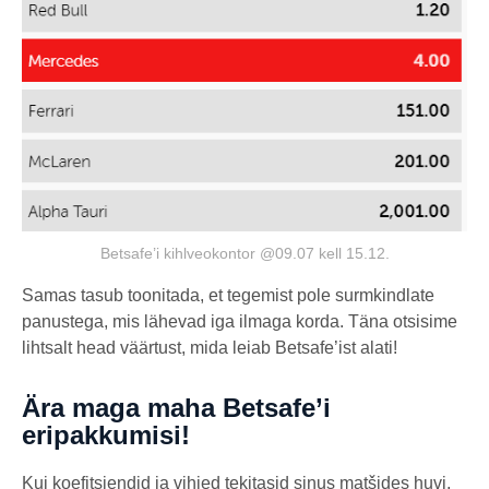
Betsafe’i kihlveokontor @09.07 kell 15.12.
Samas tasub toonitada, et tegemist pole surmkindlate
panustega, mis lähevad iga ilmaga korda. Täna otsisime
lihtsalt head väärtust, mida leiab Betsafe’ist alati!
Ära maga maha Betsafe’i
eripakkumisi!
Kui koefitsiendid ja vihjed tekitasid sinus matšides huvi,