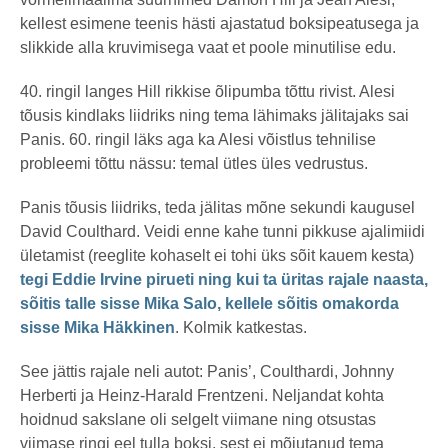
kellest esimene teenis hästi ajastatud boksipeatusega ja
slikkide alla kruvimisega vaat et poole minutilise edu.
40. ringil langes Hill rikkise õlipumba tõttu rivist. Alesi
tõusis kindlaks liidriks ning tema lähimaks jälitajaks sai
Panis. 60. ringil läks aga ka Alesi võistlus tehnilise
probleemi tõttu nässu: temal ütles üles vedrustus.
Panis tõusis liidriks, teda jälitas mõne sekundi kaugusel
David Coulthard. Veidi enne kahe tunni pikkuse ajalimiidi
ületamist (reeglite kohaselt ei tohi üks sõit kauem kesta)
tegi Eddie Irvine pirueti ning kui ta üritas rajale naasta,
sõitis talle sisse Mika Salo, kellele sõitis omakorda
sisse Mika Häkkinen
. Kolmik katkestas.
See jättis rajale neli autot: Panis’, Coulthardi, Johnny
Herberti ja Heinz-Harald Frentzeni. Neljandat kohta
hoidnud sakslane oli selgelt viimane ning otsustas
viimase ringi eel tulla boksi, sest ei mõjutanud tema