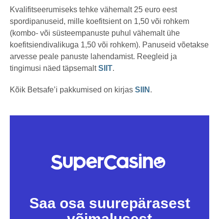
Kvalifitseerumiseks tehke vähemalt 25 euro eest
spordipanuseid, mille koefitsient on 1,50 või rohkem
(kombo- või süsteempanuste puhul vähemalt ühe
koefitsiendivalikuga 1,50 või rohkem). Panuseid võetakse
arvesse peale panuste lahendamist. Reegleid ja
tingimusi näed täpsemalt
SIIT
.
Kõik Betsafe’i pakkumised on kirjas
SIIN
.
Saa osa suurepärasest
võimalusest