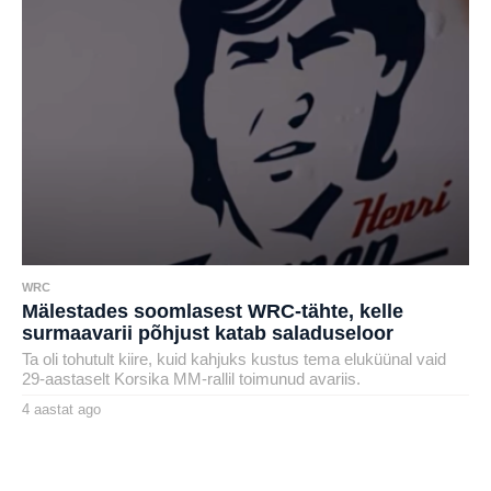
g
o
WRC
Mälestades soomlasest WRC-tähte, kelle
surmaavarii põhjust katab saladuseloor
Ta oli tohutult kiire, kuid kahjuks kustus tema eluküünal vaid
29-aastaselt Korsika MM-rallil toimunud avariis.
4 aastat ago
4
a
by
a
henryl
s
t
a