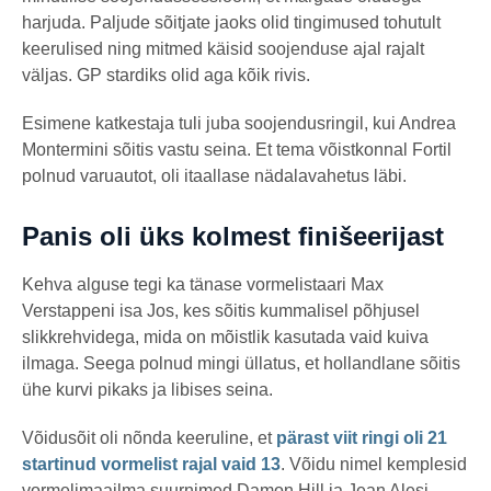
harjuda. Paljude sõitjate jaoks olid tingimused tohutult
keerulised ning mitmed käisid soojenduse ajal rajalt
väljas. GP stardiks olid aga kõik rivis.
Esimene katkestaja tuli juba soojendusringil, kui Andrea
Montermini sõitis vastu seina. Et tema võistkonnal Fortil
polnud varuautot, oli itaallase nädalavahetus läbi.
Panis oli üks kolmest finišeerijast
Kehva alguse tegi ka tänase vormelistaari Max
Verstappeni isa Jos, kes sõitis kummalisel põhjusel
slikkrehvidega, mida on mõistlik kasutada vaid kuiva
ilmaga. Seega polnud mingi üllatus, et hollandlane sõitis
ühe kurvi pikaks ja libises seina.
Võidusõit oli nõnda keeruline, et
pärast viit ringi oli 21
startinud vormelist rajal vaid 13
. Võidu nimel kemplesid
vormelimaailma suurnimed Damon Hill ja Jean Alesi,