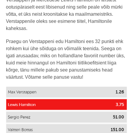
ootuspäraselt eest libisenud ning selle peale võib mürki
võtta, et üks neist kroonitakse ka maailmameistriks.
Verstappenile oleks see esimene tiitel, Hamiltonile
kaheksas.
Praegu on Verstappeni edu Hamiltoni ees 32 punkti ehk
rohkem kui ühe sõiduga on võimalik teenida. Seega on
igati arusaadav, miks on hollandlane favoriit number üks,
kuid meie hinnangul on Hamiltoni tiitlikoefitsient liiga
kõrge, tänu millele pakub see panustamiseks head
väärtust. Võtame selle panuse vastu!