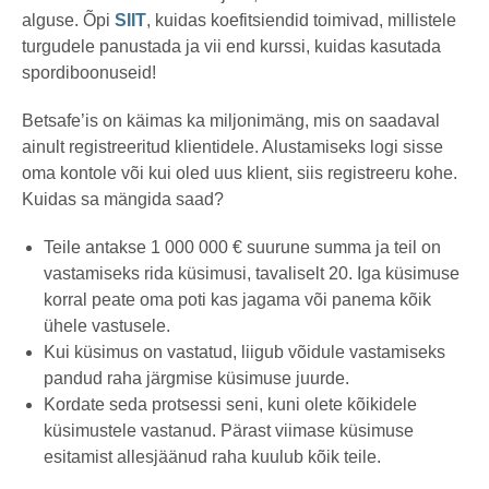
alguse. Õpi
SIIT
, kuidas koefitsiendid toimivad, millistele
turgudele panustada ja vii end kurssi, kuidas kasutada
spordiboonuseid!
Betsafe’is on käimas ka miljonimäng, mis on saadaval
ainult registreeritud klientidele. Alustamiseks logi sisse
oma kontole või kui oled uus klient, siis registreeru kohe.
Kuidas sa mängida saad?
Teile antakse 1 000 000 € suurune summa ja teil on
vastamiseks rida küsimusi, tavaliselt 20. Iga küsimuse
korral peate oma poti kas jagama või panema kõik
ühele vastusele.
Kui küsimus on vastatud, liigub võidule vastamiseks
pandud raha järgmise küsimuse juurde.
Kordate seda protsessi seni, kuni olete kõikidele
küsimustele vastanud. Pärast viimase küsimuse
esitamist allesjäänud raha kuulub kõik teile.