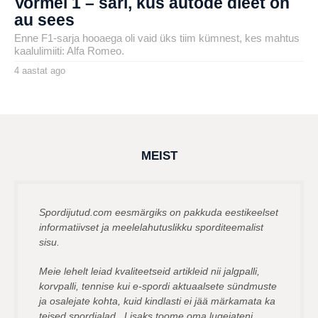
Vormel 1 – sari, kus autode dieet on
au sees
Enne F1-sarja hooaega oli vaid üks tiim kümnest, kes mahtus
kaalulimiiti: Alfa Romeo.
4 aastat ago
4
a
by
a
henryl
s
t
a
t
a
g
MEIST
o
Spordijutud.com eesmärgiks on pakkuda eestikeelset
informatiivset ja meelelahutuslikku sporditeemalist
sisu.
Meie lehelt leiad kvaliteetseid artikleid nii jalgpalli,
korvpalli, tennise kui e-spordi aktuaalsete sündmuste
ja osalejate kohta, kuid kindlasti ei jää märkamata ka
teised spordialad. Lisaks toome oma lugejateni