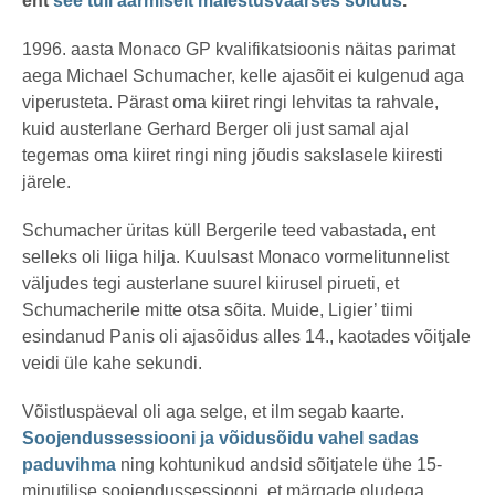
ent
see tuli äärmiselt mälestusväärses sõidus
.
1996. aasta Monaco GP kvalifikatsioonis näitas parimat
aega Michael Schumacher, kelle ajasõit ei kulgenud aga
viperusteta. Pärast oma kiiret ringi lehvitas ta rahvale,
kuid austerlane Gerhard Berger oli just samal ajal
tegemas oma kiiret ringi ning jõudis sakslasele kiiresti
järele.
Schumacher üritas küll Bergerile teed vabastada, ent
selleks oli liiga hilja. Kuulsast Monaco vormelitunnelist
väljudes tegi austerlane suurel kiirusel pirueti, et
Schumacherile mitte otsa sõita. Muide, Ligier’ tiimi
esindanud Panis oli ajasõidus alles 14., kaotades võitjale
veidi üle kahe sekundi.
Võistluspäeval oli aga selge, et ilm segab kaarte.
Soojendussessiooni ja võidusõidu vahel sadas
paduvihma
ning kohtunikud andsid sõitjatele ühe 15-
minutilise soojendussessiooni, et märgade oludega