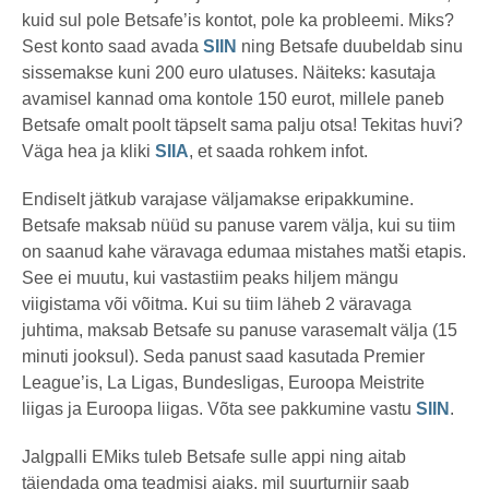
kuid sul pole Betsafe’is kontot, pole ka probleemi. Miks?
Sest konto saad avada
SIIN
ning Betsafe duubeldab sinu
sissemakse kuni 200 euro ulatuses. Näiteks: kasutaja
avamisel kannad oma kontole 150 eurot, millele paneb
Betsafe omalt poolt täpselt sama palju otsa! Tekitas huvi?
Väga hea ja kliki
SIIA
, et saada rohkem infot.
Endiselt jätkub varajase väljamakse eripakkumine.
Betsafe maksab nüüd su panuse varem välja, kui su tiim
on saanud kahe väravaga edumaa mistahes matši etapis.
See ei muutu, kui vastastiim peaks hiljem mängu
viigistama või võitma. Kui su tiim läheb 2 väravaga
juhtima, maksab Betsafe su panuse varasemalt välja (15
minuti jooksul). Seda panust saad kasutada Premier
League’is, La Ligas, Bundesligas, Euroopa Meistrite
liigas ja Euroopa liigas. Võta see pakkumine vastu
SIIN
.
Jalgpalli EMiks tuleb Betsafe sulle appi ning aitab
täiendada oma teadmisi ajaks, mil suurturniir saab