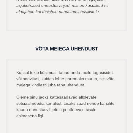
asjakohased ennustusvihjed, mis on kasulikud nii
algajatele kui tõsistele panustamishuvilistele.
VÕTA MEIEGA ÜHENDUST
Kui sul tekib küsimusi, tahad anda meile tagasisidet
või soovitusi, kuidas lehte paremaks muuta, siis võta
meiega kindlasti juba täna ühendust.
Oleme sinu jaoks kättesaadavad allolevatel
sotsiaalmeedia kanalitel. Lisaks saad nende kanalite
kaudu ennustusvihjetele ja põnevale sisule
esimesena ligi.