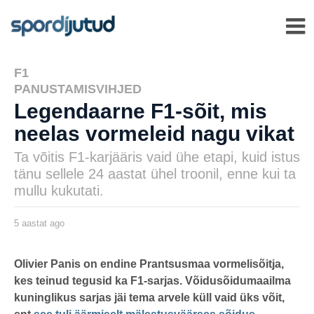
F1
,
PANUSTAMISVIHJED
Legendaarne F1-sõit, mis
neelas vormeleid nagu vikat
Ta võitis F1-karjääris vaid ühe etapi, kuid istus
tänu sellele 24 aastat ühel troonil, enne kui ta
mullu kukutati.
5 aastat ago
5
a
a
s
by
t
henryl
Olivier Panis on endine Prantsusmaa vormelisõitja,
a
kes teinud tegusid ka F1-sarjas. Võidusõidumaailma
t
a
kuninglikus sarjas jäi tema arvele küll vaid üks võit,
g
o