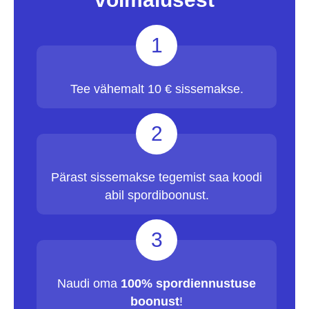
1
Tee vähemalt 10 € sissemakse.
2
Pärast sissemakse tegemist saa koodi
abil spordiboonust.
3
Naudi oma
100% spordiennustuse
boonust
!