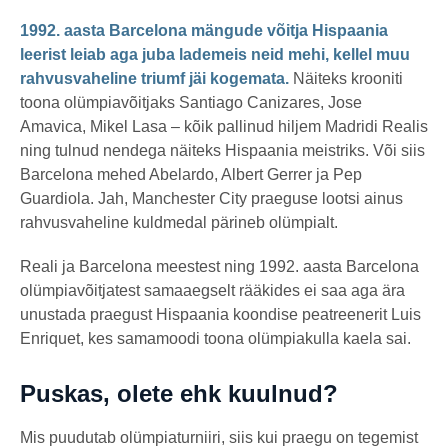
1992. aasta Barcelona mängude võitja Hispaania
leerist leiab aga juba lademeis neid mehi, kellel muu
rahvusvaheline triumf jäi kogemata.
Näiteks krooniti
toona olümpiavõitjaks Santiago Canizares, Jose
Amavica, Mikel Lasa – kõik pallinud hiljem Madridi Realis
ning tulnud nendega näiteks Hispaania meistriks. Või siis
Barcelona mehed Abelardo, Albert Gerrer ja Pep
Guardiola. Jah, Manchester City praeguse lootsi ainus
rahvusvaheline kuldmedal pärineb olümpialt.
Reali ja Barcelona meestest ning 1992. aasta Barcelona
olümpiavõitjatest samaaegselt rääkides ei saa aga ära
unustada praegust Hispaania koondise peatreenerit Luis
Enriquet, kes samamoodi toona olümpiakulla kaela sai.
Puskas, olete ehk kuulnud?
Mis puudutab olümpiaturniiri, siis kui praegu on tegemist