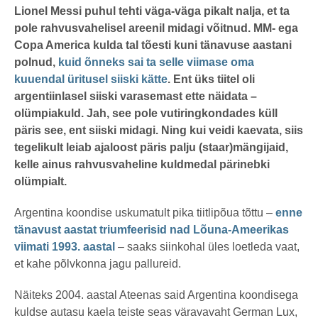
by
t
karlj
Lionel Messi puhul tehti väga-väga pikalt nalja, et ta
a
pole rahvusvahelisel areenil midagi võitnud.
MM- ega
t
a
Copa America kulda tal tõesti kuni tänavuse aastani
g
o
polnud,
kuid õnneks sai ta selle viimase oma
kuuendal üritusel siiski kätte
. Ent üks tiitel oli
argentiinlasel siiski varasemast ette näidata –
olümpiakuld. Jah, see pole vutiringkondades küll
päris see, ent siiski midagi. Ning kui veidi kaevata, siis
tegelikult leiab ajaloost päris palju (staar)mängijaid,
kelle ainus rahvusvaheline kuldmedal pärinebki
olümpialt.
Argentina koondise uskumatult pika tiitlipõua tõttu –
enne
tänavust aastat triumfeerisid nad Lõuna-Ameerikas
viimati 1993. aastal
– saaks siinkohal üles loetleda vaat,
et kahe põlvkonna jagu pallureid.
Näiteks 2004. aastal Ateenas said Argentina koondisega
kuldse autasu kaela teiste seas väravavaht German Lux,