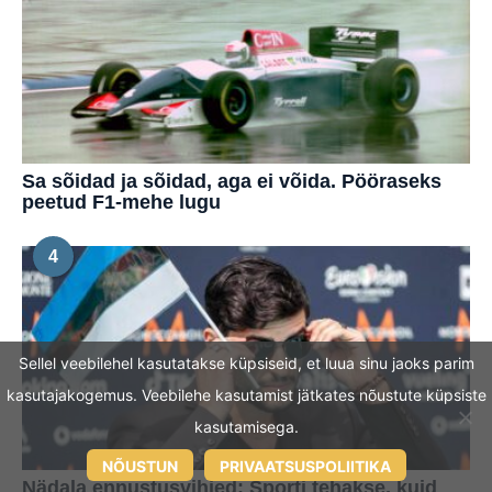
Sa sõidad ja sõidad, aga ei võida. Pööraseks
peetud F1-mehe lugu
4
Sellel veebilehel kasutatakse küpsiseid, et luua sinu jaoks parim
kasutajakogemus. Veebilehe kasutamist jätkates nõustute küpsiste
kasutamisega.
NÕUSTUN
PRIVAATSUSPOLIITIKA
Nädala ennustusvihjed: Sporti tehakse, kuid