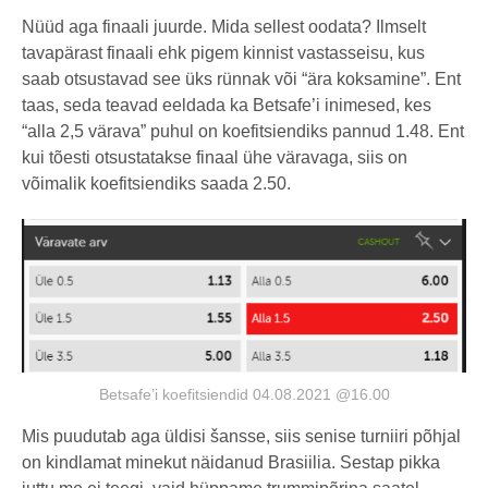
Nüüd aga finaali juurde. Mida sellest oodata? Ilmselt
tavapärast finaali ehk pigem kinnist vastasseisu, kus
saab otsustavad see üks rünnak või “ära koksamine”. Ent
taas, seda teavad eeldada ka Betsafe’i inimesed, kes
“alla 2,5 värava” puhul on koefitsiendiks pannud 1.48. Ent
kui tõesti otsustatakse finaal ühe väravaga, siis on
võimalik koefitsiendiks saada 2.50.
Betsafe’i koefitsiendid 04.08.2021 @16.00
Mis puudutab aga üldisi šansse, siis senise turniiri põhjal
on kindlamat minekut näidanud Brasiilia. Sestap pikka