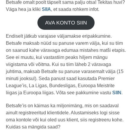
Betsafe omalt poolt täpselt sama palju otsa! Tekitas huvi?
Väga hea ja kliki
SIIA
, et saada rohkem infot.
AVA KONTO SIIN
Endiselt jätkub varajase väljamakse eripakkumine.
Betsafe maksab nüüd su panuse varem välja, kui su tiim
on saanud kahe väravaga edumaa mistahes matši etapis.
See ei muutu, kui vastastiim peaks hiljem mängu
viigistama või võitma. Kui su tiim läheb 2 väravaga
juhtima, maksab Betsafe su panuse varasemalt välja (15
minuti jooksul). Seda panust saad kasutada Premier
League’is, La Ligas, Bundesligas, Euroopa Meistrite
liigas ja Euroopa liigas. Võta see pakkumine vastu
SIIN
.
Betsafe’is on käimas ka miljonimäng, mis on saadaval
ainult registreeritud klientidele. Alustamiseks logi sisse
oma kontole või kui oled uus klient, siis registreeru kohe.
Kuidas sa mängida saad?