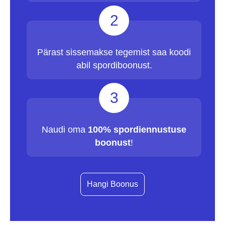
2
Pärast sissemakse tegemist saa koodi
abil spordiboonust.
3
Naudi oma
100% spordiennustuse
boonust
!
Hangi Boonus