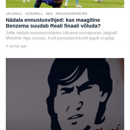
JALGPALL
,
KORVPALL
,
NBA
,
PANUSTAMISVIHJED
Nädala ennustusvihjed: kas maagiline
Benzema suudab Reali finaali võluda?
Selle nädala ennustusvihjetes kiikame esmajoones jalgpalli
Meistrite liiga suunas, kuid panustamiskohti jagub mujalgi.
4 aastat ago
4
a
by
a
karlj
s
t
a
t
a
g
o