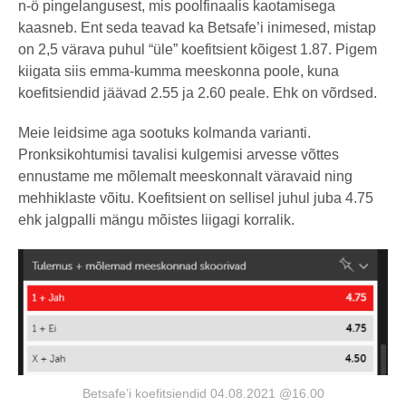
n-ö pingelangusest, mis poolfinaalis kaotamisega
kaasneb. Ent seda teavad ka Betsafe’i inimesed, mistap
on 2,5 värava puhul “üle” koefitsient kõigest 1.87. Pigem
kiigata siis emma-kumma meeskonna poole, kuna
koefitsiendid jäävad 2.55 ja 2.60 peale. Ehk on võrdsed.
Meie leidsime aga sootuks kolmanda varianti.
Pronksikohtumisi tavalisi kulgemisi arvesse võttes
ennustame me mõlemalt meeskonnalt väravaid ning
mehhiklaste võitu. Koefitsient on sellisel juhul juba 4.75
ehk jalgpalli mängu mõistes liigagi korralik.
Betsafe’i koefitsiendid 04.08.2021 @16.00