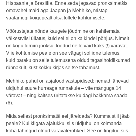
Hispaania ja Brasiilia. Enne seda jagavad pronksimatšis
omavahel maid aga Jaapan ja Mehhiko, mistap
vaatamegi kõigepealt otsa tollele kohtumisele.
Võõrustajate nõnda kaugele jõudmine on kahtlemata
väikestviisi üllatus, kuid sellel on ka kindel põhjus. Nimelt
on kogu turniiri jooksul löödud neile vaid kaks (!) väravat.
Viie kohtumise peale on see vägagi soliidne tulemus,
kuid paraku on selle tulemusena oldud tagasihoidlikumad
rünnakult, kust kokku kirjas seitse tabamust.
Mehhiko puhul on asjalood vastupidised: nemad lähevad
üldjuhul suure hurraaga rünnakule – viie mänguga 14
väravat – ning kaitses üritatakse kuidagi hakkama saada
(6).
Mida sellest pronksimatši eel järeldada? Kumma stiil jääb
peale? Kui kiigata ajalukku, siis üldjuhul on kolmanda
koha lahingud olnud väravaterohked. See on tingitud siis