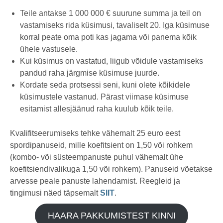
Teile antakse 1 000 000 € suurune summa ja teil on
vastamiseks rida küsimusi, tavaliselt 20. Iga küsimuse
korral peate oma poti kas jagama või panema kõik
ühele vastusele.
Kui küsimus on vastatud, liigub võidule vastamiseks
pandud raha järgmise küsimuse juurde.
Kordate seda protsessi seni, kuni olete kõikidele
küsimustele vastanud. Pärast viimase küsimuse
esitamist allesjäänud raha kuulub kõik teile.
Kvalifitseerumiseks tehke vähemalt 25 euro eest
spordipanuseid, mille koefitsient on 1,50 või rohkem
(kombo- või süsteempanuste puhul vähemalt ühe
koefitsiendivalikuga 1,50 või rohkem). Panuseid võetakse
arvesse peale panuste lahendamist. Reegleid ja
tingimusi näed täpsemalt
SIIT
.
HAARA PAKKUMISTEST KINNI