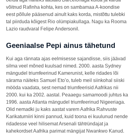
võitnud Rafinha kohta, kes on sambamaa A-koondise
eest põllule pääsenud ainult kaks korda, mistõttu tulebki
tal piirduda kõigest Rio olümpiakullaga. Nagu ka Rooma
Lazio raudvaral Felipe Andersonil.
Geeniaalse Pepi ainus tähetund
Kui aga rännata ajas eelmisesse sajandisse, siis jäävad
silma veel mõned kuulsad nimed. 2000. aasta Sydney
mängudel triumfeerinud Kamerunist, kelle ridades lõi
särama näiteks Samuel Eto’o, tuleb meil siinkohal siiski
mööda vaadata, sest nemad triumfeerisid Aafrikas nii
2000. kui ka 2002. aastal. Peaaegu samamoodi juhtus ka
1996. aasta Atlanta mängudel triumfeerinud Nigeeriaga.
Olid nemadki ju kaks aastat varem Aafrika Rahvuste
Karikaturniiri kinni pannud, kuid toona ei kuulunud nende
ridadesse veel hilisemat Arsenali tähtründajat ja
kahekordset Aafrika parimat mängijat Nwankwo Kanud.