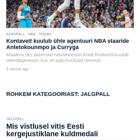
KORVPALL
,
NBA
,
TENNIS
Kontaveit kuulub ühte agentuuri NBA staaride
Antetokounmpo ja Curryga
Maailma üks paremaid naistennisiste Anett Kontaveit kuulub
talendiagentuuri, kus on palju kuulsaid nimesid.
4 aastat ago
4
a
by
a
henryl
s
t
a
ROHKEM KATEGOORIAST:
JALGPALL
t
a
g
o
JALGPALL
Mis vistlusel vitis Eesti
kergejustiklane kuldmedali