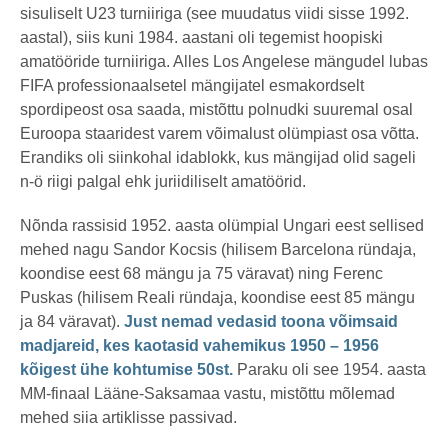
sisuliselt U23 turniiriga (see muudatus viidi sisse 1992.
aastal), siis kuni 1984. aastani oli tegemist hoopiski
amatööride turniiriga. Alles Los Angelese mängudel lubas
FIFA professionaalsetel mängijatel esmakordselt
spordipeost osa saada, mistõttu polnudki suuremal osal
Euroopa staaridest varem võimalust olümpiast osa võtta.
Erandiks oli siinkohal idablokk, kus mängijad olid sageli
n-ö riigi palgal ehk juriidiliselt amatöörid.
Nõnda rassisid 1952. aasta olümpial Ungari eest sellised
mehed nagu Sandor Kocsis (hilisem Barcelona ründaja,
koondise eest 68 mängu ja 75 väravat) ning Ferenc
Puskas (hilisem Reali ründaja, koondise eest 85 mängu
ja 84 väravat).
Just nemad vedasid toona võimsaid
madjareid, kes kaotasid vahemikus 1950 – 1956
kõigest ühe kohtumise 50st.
Paraku oli see 1954. aasta
MM-finaal Lääne-Saksamaa vastu, mistõttu mõlemad
mehed siia artiklisse passivad.