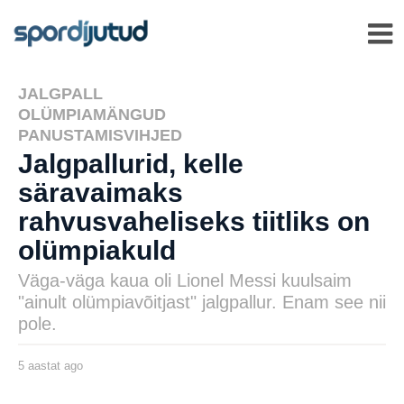
JALGPALL
,
OLÜMPIAMÄNGUD
,
PANUSTAMISVIHJED
Jalgpallurid, kelle
säravaimaks
rahvusvaheliseks tiitliks on
olümpiakuld
Väga-väga kaua oli Lionel Messi kuulsaim
"ainult olümpiavõitjast" jalgpallur. Enam see nii
pole.
5 aastat ago
5
a
a
s