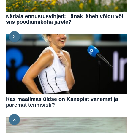
Nädala ennustusvihjed: Tänak läheb võidu või
siis poodiumikoha järele?
2
Kas maailmas üldse on Kanepist vanemat ja
paremat tennisisti?
3