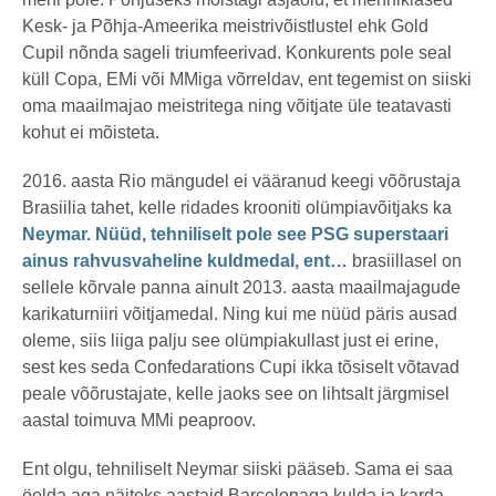
Kesk- ja Põhja-Ameerika meistrivõistlustel ehk Gold
Cupil nõnda sageli triumfeerivad. Konkurents pole seal
küll Copa, EMi või MMiga võrreldav, ent tegemist on siiski
oma maailmajao meistritega ning võitjate üle teatavasti
kohut ei mõisteta.
2016. aasta Rio mängudel ei vääranud keegi võõrustaja
Brasiilia tahet, kelle ridades krooniti olümpiavõitjaks ka
Neymar. Nüüd, tehniliselt pole see PSG superstaari
ainus rahvusvaheline kuldmedal, ent…
brasiillasel on
sellele kõrvale panna ainult 2013. aasta maailmajagude
karikaturniiri võitjamedal. Ning kui me nüüd päris ausad
oleme, siis liiga palju see olümpiakullast just ei erine,
sest kes seda Confedarations Cupi ikka tõsiselt võtavad
peale võõrustajate, kelle jaoks see on lihtsalt järgmisel
aastal toimuva MMi peaproov.
Ent olgu, tehniliselt Neymar siiski pääseb. Sama ei saa
öelda aga näiteks aastaid Barcelonaga kulda ja karda