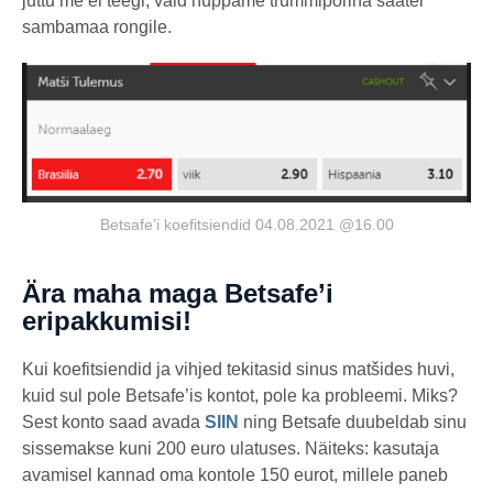
juttu me ei teegi, vaid hüppame trummipõrina saatel
sambamaa rongile.
Betsafe’i koefitsiendid 04.08.2021 @16.00
Ära maha maga Betsafe’i
eripakkumisi!
Kui koefitsiendid ja vihjed tekitasid sinus matšides huvi,
kuid sul pole Betsafe’is kontot, pole ka probleemi. Miks?
Sest konto saad avada
SIIN
ning Betsafe duubeldab sinu
sissemakse kuni 200 euro ulatuses. Näiteks: kasutaja
avamisel kannad oma kontole 150 eurot, millele paneb