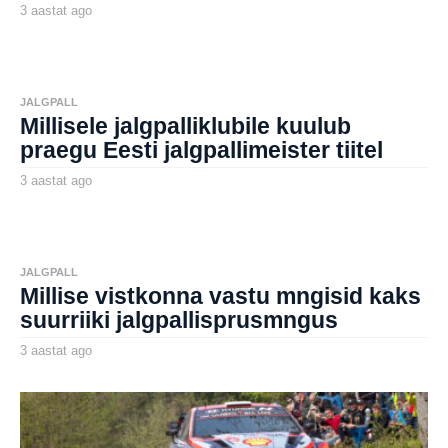
3 aastat ago
3
a
by
a
aborg
s
t
a
t
JALGPALL
a
Millisele jalgpalliklubile kuulub
g
o
praegu Eesti jalgpallimeister tiitel
3 aastat ago
3
a
by
a
aborg
s
t
a
t
JALGPALL
a
Millise vistkonna vastu mngisid kaks
g
o
suurriiki jalgpallisprusmngus
3 aastat ago
3
a
by
a
aborg
s
t
a
t