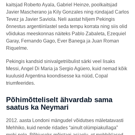
kaitsjad Roberto Ayala, Gabriel Heinze, poolkaitsjad
Javier Mascherano ja Kily Gonzales ning ründajad Carlos
Tevez ja Javier Saviola. Neli aastat hiljem Pekingis
õnnestus argentiinlastel seda tempu korrata ning siis olid
võidukas meeskonnas näiteks Pablo Zabaleta, Ezequiel
Garay, Fernando Gago, Ever Banega ja Juan Roman
Riquelme.
Pekingis kandsid sinivalgetriibulist särki veel lisaks
Messi, Angel Di Maria ja Sergio Agüero, kuid nemad kõik
kuulusid Argentina koondisesse ka nüüd, Copal
triumfeerides.
Põhimõtteliselt ähvardab sama
saatus ka Neymari
2012. aasta Londoni mängudel võidutses mäletatavasti
Mehhiko, kuid nende ridades “ainult olümpiakullaga”
mehi pole. Põhjuseks mõistagi asjaolu, et mehhiklased