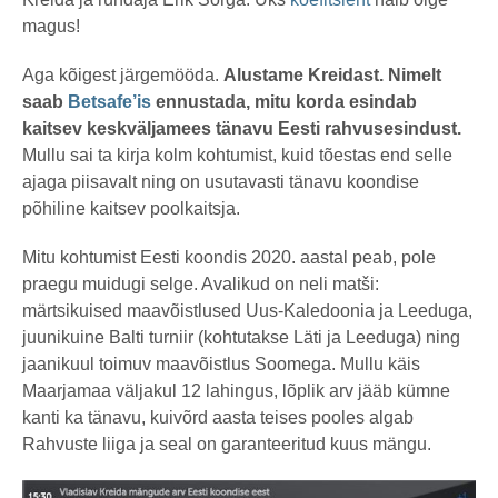
magus!
Aga kõigest järgemööda.
Alustame Kreidast. Nimelt
saab
Betsafe’is
ennustada, mitu korda esindab
kaitsev keskväljamees tänavu Eesti rahvusesindust.
Mullu sai ta kirja kolm kohtumist, kuid tõestas end selle
ajaga piisavalt ning on usutavasti tänavu koondise
põhiline kaitsev poolkaitsja.
Mitu kohtumist Eesti koondis 2020. aastal peab, pole
praegu muidugi selge. Avalikud on neli matši:
märtsikuised maavõistlused Uus-Kaledoonia ja Leeduga,
juunikuine Balti turniir (kohtutakse Läti ja Leeduga) ning
jaanikuul toimuv maavõistlus Soomega. Mullu käis
Maarjamaa väljakul 12 lahingus, lõplik arv jääb kümne
kanti ka tänavu, kuivõrd aasta teises pooles algab
Rahvuste liiga ja seal on garanteeritud kuus mängu.