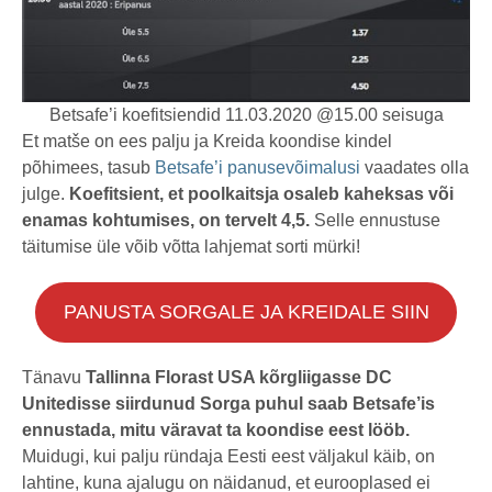
Betsafe’i koefitsiendid 11.03.2020 @15.00 seisuga
Et matše on ees palju ja Kreida koondise kindel
põhimees, tasub
Betsafe’i panusevõimalusi
vaadates olla
julge.
Koefitsient, et poolkaitsja osaleb kaheksas või
enamas kohtumises, on tervelt 4,5.
Selle ennustuse
täitumise üle võib võtta lahjemat sorti mürki!
PANUSTA SORGALE JA KREIDALE SIIN
Tänavu
Tallinna Florast USA kõrgliigasse DC
Unitedisse siirdunud Sorga puhul saab Betsafe’is
ennustada, mitu väravat ta koondise eest lööb.
Muidugi, kui palju ründaja Eesti eest väljakul käib, on
lahtine, kuna ajalugu on näidanud, et eurooplased ei