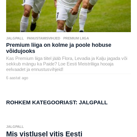
JALGPALL
,
PANUSTAMISVIHJED
,
PREMIUM LIIGA
Premium liiga on kolme ja poole hobuse
võidujooks
Kas Premium liiga tiitel jääb Flora, Levadia ja Kalju jagada või
sekkub mängu ka Paide? Loe Eesti Meistriliiga hooaja
eelvaadet ja ennustusvihjeid!
6 aastat ago
6
a
by
a
msavi
s
t
a
ROHKEM KATEGOORIAST:
JALGPALL
t
a
g
o
JALGPALL
Mis vistlusel vitis Eesti