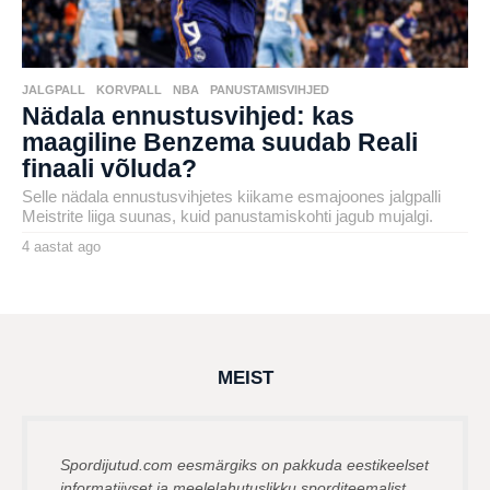
JALGPALL
,
KORVPALL
,
NBA
,
PANUSTAMISVIHJED
Nädala ennustusvihjed: kas
maagiline Benzema suudab Reali
finaali võluda?
Selle nädala ennustusvihjetes kiikame esmajoones jalgpalli
Meistrite liiga suunas, kuid panustamiskohti jagub mujalgi.
4 aastat ago
4
a
by
a
karlj
s
t
a
t
a
g
MEIST
o
Spordijutud.com eesmärgiks on pakkuda eestikeelset
informatiivset ja meelelahutuslikku sporditeemalist