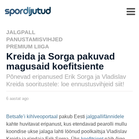
JALGPALL
,
PANUSTAMISVIHJED
,
PREMIUM LIIGA
Kreida ja Sorga pakuvad
magusaid koefitsiente
Põnevad eripanused Erik Sorga ja Vladislav
Kreida sooritustele: loe ennustusvihjeid siit!
6 aastat ago
6
a
a
s
by
t
msavi
Betsafe’i kihlveoportaal
pakub Eesti
jalgpallifännidele
a
kahte huvitavat eripanust, kus etendavad pearolli mullu
t
a
koondise ukse jalaga lahti löönud poolkaitsja Vladislav
g
o
Kreida ja ründaja Erik Sorga. Üks
koefitsient
näib õige