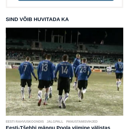
SIND VÕIB HUVITADA KA
EESTI RAHVUSKOONDIS
,
JALGPALL
,
PANUSTAMISVIHJED
Eesti-Tšehhi mängu Poola viimine välistas