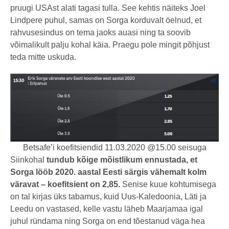
pruugi USAst alati tagasi tulla. See kehtis näiteks Joel
Lindpere puhul, samas on Sorga korduvalt öelnud, et
rahvusesindus on tema jaoks auasi ning ta soovib
võimalikult palju kohal käia. Praegu pole mingit põhjust
teda mitte uskuda.
Betsafe’i koefitsiendid 11.03.2020 @15.00 seisuga
Siinkohal
tundub kõige mõistlikum ennustada, et
Sorga lööb 2020. aastal Eesti särgis vähemalt kolm
väravat – koefitsient on 2,85.
Senise kuue kohtumisega
on tal kirjas üks tabamus, kuid Uus-Kaledoonia, Läti ja
Leedu on vastased, kelle vastu läheb Maarjamaa igal
juhul ründama ning Sorga on end tõestanud väga hea