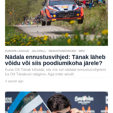
a
t
a
g
o
EUROPA LEAGUE
,
JALGPALL
,
PANUSTAMISVIHJED
,
WRC
Nädala ennustusvihjed: Tänak läheb
võidu või siis poodiumikoha järele?
Kuna Ott Tänak kihutab, siis me sel nädalal ennustusvihjetest
ka Ott Tänakust räägime. Aga mitte ainult!
4 aastat ago
4
a
by
a
karlj
s
t
a
t
a
g
o