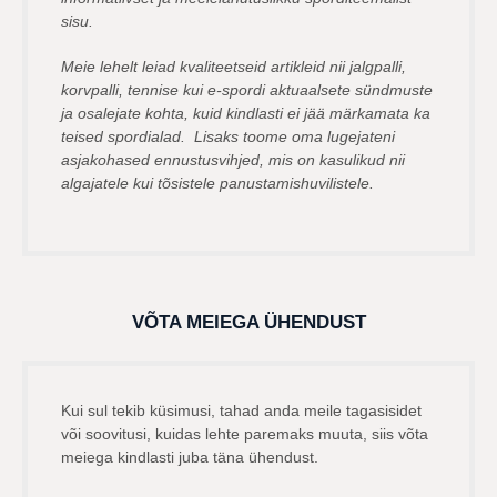
sisu.
Meie lehelt leiad kvaliteetseid artikleid nii jalgpalli,
korvpalli, tennise kui e-spordi aktuaalsete sündmuste
ja osalejate kohta, kuid kindlasti ei jää märkamata ka
teised spordialad. Lisaks toome oma lugejateni
asjakohased ennustusvihjed, mis on kasulikud nii
algajatele kui tõsistele panustamishuvilistele.
VÕTA MEIEGA ÜHENDUST
Kui sul tekib küsimusi, tahad anda meile tagasisidet
või soovitusi, kuidas lehte paremaks muuta, siis võta
meiega kindlasti juba täna ühendust.