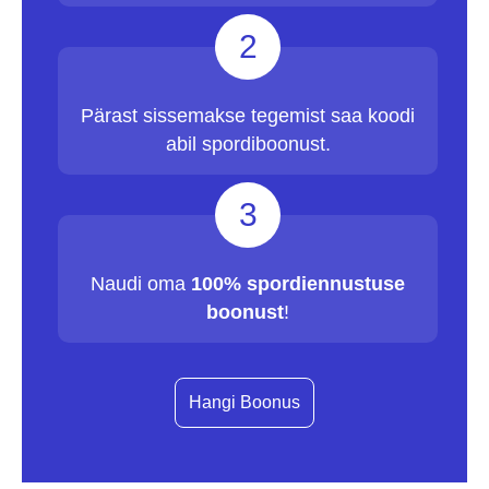
2
Pärast sissemakse tegemist saa koodi
abil spordiboonust.
3
Naudi oma
100% spordiennustuse
boonust
!
Hangi Boonus