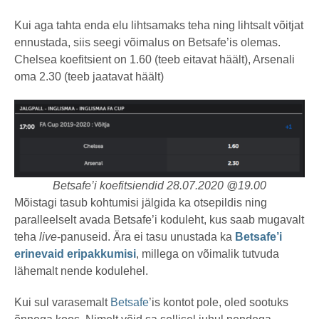
Kui aga tahta enda elu lihtsamaks teha ning lihtsalt võitjat
ennustada, siis seegi võimalus on Betsafe’is olemas.
Chelsea koefitsient on 1.60 (teeb eitavat häält), Arsenali
oma 2.30 (teeb jaatavat häält)
Betsafe’i koefitsiendid 28.07.2020 @19.00
Mõistagi tasub kohtumisi jälgida ka otsepildis ning
paralleelselt avada Betsafe’i koduleht, kus saab mugavalt
teha
live
-panuseid. Ära ei tasu unustada ka
Betsafe’i
erinevaid eripakkumisi
, millega on võimalik tutvuda
lähemalt nende kodulehel.
Kui sul varasemalt
Betsafe
’is kontot pole, oled sootuks