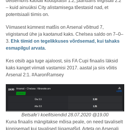
detsembris kaotati koduplatsil 1:2, jaanuaris viigistati 2:2
– kuid ainuüksi City alistamisega tõestasid nad, et
potentsiaali tiimis on.
Viimasest kümnest matšis on Arsenal võitnud 7,
viigistanud ühe ja kaotanud kaks. Chelsea saldo on 7–0–
3.
Ehk tiimid on tegelikkuses võrdsemad, kui tahaks
esmapilgul arvata.
Kes otsib aga tuge ajaloost, siis FA Cupi finaalis läksid
kaks kanget viimati vastamisi 2017. aastal ja siis võitis
Arsenal 2:1. #AaronRamsey
Betsafe’i koefitsiendid 28.07.2020 @19.00
Kuna finaalis mängitakse mõisa peale, on need tavaliselt
kinnisemad kui tavalised liigamatšid. Arteta on Arsenali