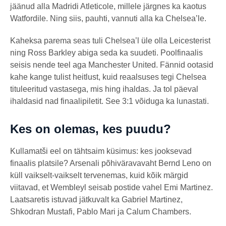
jäänud alla Madridi Atleticole, millele järgnes ka kaotus
Watfordile. Ning siis, pauhti, vannuti alla ka Chelsea’le.
Kaheksa parema seas tuli Chelsea’l üle olla Leicesterist
ning Ross Barkley abiga seda ka suudeti. Poolfinaalis
seisis nende teel aga Manchester United. Fännid ootasid
kahe kange tulist heitlust, kuid reaalsuses tegi Chelsea
tituleeritud vastasega, mis hing ihaldas. Ja tol päeval
ihaldasid nad finaalipiletit. See 3:1 võiduga ka lunastati.
Kes on olemas, kes puudu?
Kullamatši eel on tähtsaim küsimus: kes jooksevad
finaalis platsile? Arsenali põhiväravavaht Bernd Leno on
küll vaikselt-vaikselt tervenemas, kuid kõik märgid
viitavad, et Wembleyl seisab postide vahel Emi Martinez.
Laatsaretis istuvad jätkuvalt ka Gabriel Martinez,
Shkodran Mustafi, Pablo Mari ja Calum Chambers.