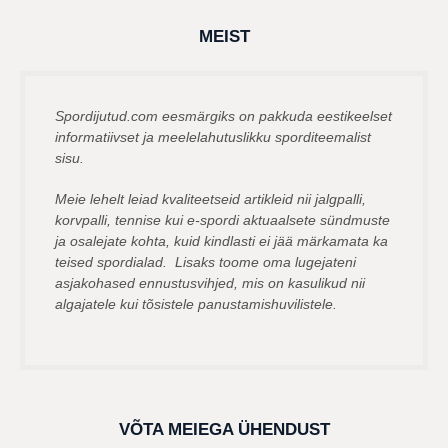
t
a
g
MEIST
o
Spordijutud.com eesmärgiks on pakkuda eestikeelset
informatiivset ja meelelahutuslikku sporditeemalist
sisu.
Meie lehelt leiad kvaliteetseid artikleid nii jalgpalli,
korvpalli, tennise kui e-spordi aktuaalsete sündmuste
ja osalejate kohta, kuid kindlasti ei jää märkamata ka
teised spordialad. Lisaks toome oma lugejateni
asjakohased ennustusvihjed, mis on kasulikud nii
algajatele kui tõsistele panustamishuvilistele.
VÕTA MEIEGA ÜHENDUST