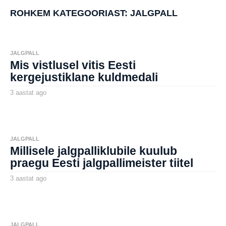
t
a
ROHKEM KATEGOORIAST:
JALGPALL
t
a
g
o
JALGPALL
Mis vistlusel vitis Eesti
kergejustiklane kuldmedali
3 aastat ago
3
a
by
a
aborg
s
t
a
t
JALGPALL
a
Millisele jalgpalliklubile kuulub
g
o
praegu Eesti jalgpallimeister tiitel
3 aastat ago
3
a
by
a
aborg
s
t
a
t
JALGPALL