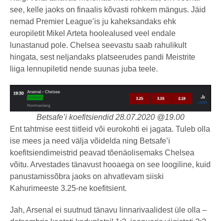
see, kelle jaoks on finaalis kõvasti rohkem mängus. Jäid
nemad Premier League’is ju kaheksandaks ehk
europiletit Mikel Arteta hoolealused veel endale
lunastanud pole. Chelsea seevastu saab rahulikult
hingata, sest neljandaks platseerudes pandi Meistrite
liiga lennupiletid nende suunas juba teele.
Betsafe’i koefitsiendid 28.07.2020 @19.00
Ent tahtmise eest tiitleid või eurokohti ei jagata. Tuleb olla
ise mees ja need välja võidelda ning Betsafe’i
koefitsiendimeistrid peavad tõenäolisemaks Chelsea
võitu. Arvestades tänavust hooaega on see loogiline, kuid
panustamissõbra jaoks on ahvatlevam siiski
Kahurimeeste 3.25-ne koefitsient.
Jah, Arsenal ei suutnud tänavu linnarivaalidest üle olla –