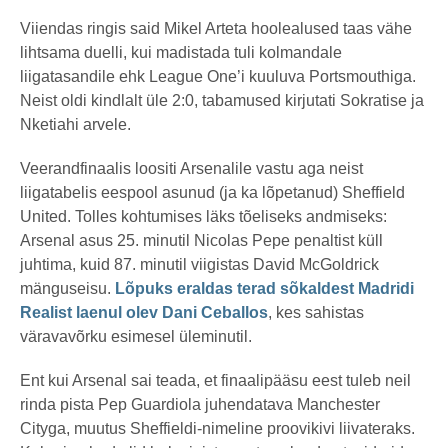
Viiendas ringis said Mikel Arteta hoolealused taas vähe
lihtsama duelli, kui madistada tuli kolmandale
liigatasandile ehk League One’i kuuluva Portsmouthiga.
Neist oldi kindlalt üle 2:0, tabamused kirjutati Sokratise ja
Nketiahi arvele.
Veerandfinaalis loositi Arsenalile vastu aga neist
liigatabelis eespool asunud (ja ka lõpetanud) Sheffield
United. Tolles kohtumises läks tõeliseks andmiseks:
Arsenal asus 25. minutil Nicolas Pepe penaltist küll
juhtima, kuid 87. minutil viigistas David McGoldrick
mänguseisu.
Lõpuks eraldas terad sõkaldest Madridi
Realist laenul olev Dani Ceballos
, kes sahistas
väravavõrku esimesel üleminutil.
Ent kui Arsenal sai teada, et finaalipääsu eest tuleb neil
rinda pista Pep Guardiola juhendatava Manchester
Cityga, muutus Sheffieldi-nimeline proovikivi liivateraks.