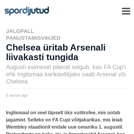
JALGPALL
,
PANUSTAMISVIHJED
Chelsea üritab Arsenali
liivakasti tungida
Augusti esimesel päeval selgub, kas FA Cup'i
ehk Inglismaa karikavõitjaks saab Arsenal või
Chelsea.
6 aastat ago
6
a
a
s
by
t
karlj
Inglismaal on veel täpselt üks vutitrofee, mis ootab
a
jagamist. Selleks on FA Cupi võitjakarikas, mis leiab
t
a
Wembley staadionil endale uue omaniku 1. augustil.
g
o