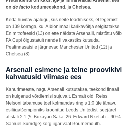
Pretendente on kaks, igi- ja linnarivaalid Arsenal, kes
on
de facto
kodumeeskond, ja Chelsea.
Keda huvitav ajalugu, siis neile teadmiseks, et tegemist
on 139 korraga, kui Albionimaal karikavõitja selgitatakse.
Enim trofeesid (13) on ette näidata Arsenalil, mistõttu võib
FA Cupi õigustatult nende liivakastiks kutsuda.
Pealinnasatsile järgnevad Manchester United (12) ja
Chelsea (8).
Arsenali esimene ja teine proovikivi
kahvatusid viimase ees
Kahurimeeste, nagu Arsenali kutsutakse, teekond finaali
on kulgenud võrdlemisi sujuvalt. Esmalt oldi Reiss
Nelsoni tabamuse toel kolmandas ringis 1:0 üle tänavu
esiliigatšempioniks kroonitud Leeds Unitedist, seejärel
alistati 2:1 (5. Bukayao Saka, 26. Edward Nketiah – 90+4.
Samuel Surridge) kõrgliigarivaal Bournemouth.