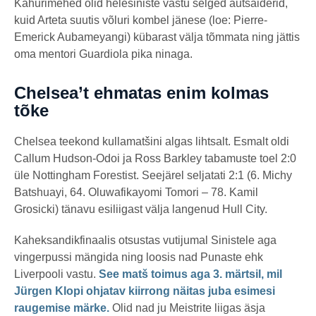
Kahurimehed olid helesiniste vastu selged autsaiderid,
kuid Arteta suutis võluri kombel jänese (loe: Pierre-
Emerick Aubameyangi) kübarast välja tõmmata ning jättis
oma mentori Guardiola pika ninaga.
Chelsea’t ehmatas enim kolmas
tõke
Chelsea teekond kullamatšini algas lihtsalt. Esmalt oldi
Callum Hudson-Odoi ja Ross Barkley tabamuste toel 2:0
üle Nottingham Forestist. Seejärel seljatati 2:1 (6. Michy
Batshuayi, 64. Oluwafikayomi Tomori – 78. Kamil
Grosicki) tänavu esiliigast välja langenud Hull City.
Kaheksandikfinaalis otsustas vutijumal Sinistele aga
vingerpussi mängida ning loosis nad Punaste ehk
Liverpooli vastu.
See matš toimus aga 3. märtsil, mil
Jürgen Klopi ohjatav kiirrong näitas juba esimesi
raugemise märke.
Olid nad ju Meistrite liigas äsja