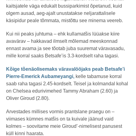
kaitsjatele väga edukalt bussiparkimist õpetanud, kuid
olgem ausad, aeg-ajalt unustatakse neljarattalisele
käsipidur peale tõmmata, mistõttu see minema veereb.
Kui nii peaks juhtuma – ehk kullamatšis lüüakse kiire
avavärav – hakkavad ilmselt mõlemad meeskonnad
ennast avama ja see tõotab juba suuremat väravasadu,
mille korral saaks Betsafe’is 3.3-kordselt raha tagasi.
Kõige tõenäolisemaks väravalööjaks peab Betsafe’i
Pierre-Emerick Aubameyangi,
kelle tabamuse korral
saab raha tagasi 2.45-kordselt. Teisel ja kolmandal kohal
on Chelsea edurivimehed Tammy Abraham (2.60) ja
Oliver Giroud (2.80).
Arvestades millises vormis prantslane praegu on –
viimases kümnes matšis on ta kuivale jäänud vaid
kolmes – soovitame meie Giroud’-nimelisest panusest
küll kinni haarata.