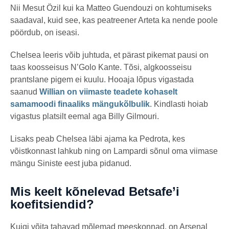
Nii Mesut Özil kui ka Matteo Guendouzi on kohtumiseks
saadaval, kuid see, kas peatreener Arteta ka nende poole
pöördub, on iseasi.
Chelsea leeris võib juhtuda, et pärast pikemat pausi on
taas koosseisus N’Golo Kante. Tõsi, algkoosseisu
prantslane pigem ei kuulu. Hooaja lõpus vigastada
saanud
Willian on viimaste teadete kohaselt
samamoodi finaaliks mängukõlbulik
. Kindlasti hoiab
vigastus platsilt eemal aga Billy Gilmouri.
Lisaks peab Chelsea läbi ajama ka Pedrota, kes
võistkonnast lahkub ning on Lampardi sõnul oma viimase
mängu Siniste eest juba pidanud.
Mis keelt kõnelevad Betsafe’i
koefitsiendid?
Kuigi võita tahavad mõlemad meeskonnad, on Arsenal