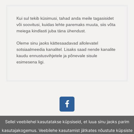
Kui sul tekib küsimusi, tahad anda meile tagasisidet
või soovitusi, kuidas lehte paremaks muuta, siis võta
meiega kindlasti juba täna ühendust.
Oleme sinu jaoks kättesaadavad allolevatel
sotsiaalmeedia kanalitel. Lisaks saad nende kanalite
kaudu ennustusvihjetele ja põnevale sisule
esimesena ligi.
Sellel veebilehel kasutatakse küpsiseid, et luua sinu jaoks parim
kasutajakogemus. Veebilehe kasutamist jätkates nõustute küpsiste