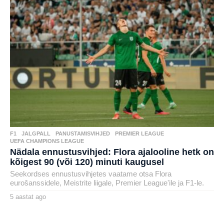
a
g
o
F1
,
JALGPALL
,
PANUSTAMISVIHJED
,
PREMIER LEAGUE
,
UEFA CHAMPIONS LEAGUE
Nädala ennustusvihjed: Flora ajalooline hetk on
kõigest 90 (või 120) minuti kaugusel
Seekordses ennustusvihjetes vaatame otsa Flora
eurošanssidele, Meistrite liigale, Premier League'ile ja F1-le.
5 aastat ago
5
a
by
a
karlj
s