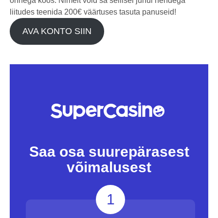
õnnega koos. Nimelt võid sa sellisel juhul nendega
liitudes teenida 200€ väärtuses tasuta panuseid!
AVA KONTO SIIN
Saa osa suurepärasest
võimalusest
1