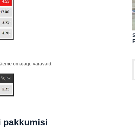
S
 näeme omajagu väravaid.
i pakkumisi