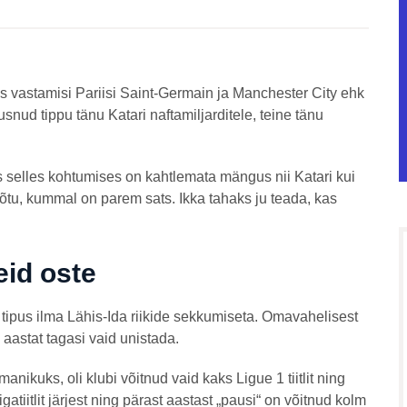
is vastamisi Pariisi Saint-Germain ja Manchester City ehk
nud tippu tänu Katari naftamiljarditele, teine tänu
s selles kohtumises on kahtlemata mängus nii Katari kui
õõtu, kummal on parem sats. Ikka tahaks ju teada, kas
id oste
 tipus ilma Lähis-Ida riikide sekkumiseta. Omavahelisest
 aastat tagasi vaid unistada.
ikuks, oli klubi võitnud vaid kaks Ligue 1 tiitlit ning
atiitlit järjest ning pärast aastast „pausi“ on võitnud kolm