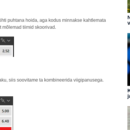
N
 tihti puhtana hoida, aga kodus minnakse kahtlemata
v
et mõlemad tiimid skoorivad.
paku, siis soovitame ta kombineerida viigipanusega.
j