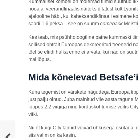
Kummalisel kombel on mõlemad tiimid suutnud ikka j
hooajal veerandfinaalis näiteks üllatuslikult Lyoni
ajalooline häbi, kui kaheksandikfinaali esimene 
saadi 1:6 peksa – see on suurim
comeback
Meistri
Kes teab, mis psühholoogiline paine kummaski tiim
sellised ohtralt Euroopas dekoreeritud treenerid n
tõelise eliidi hulka enne ei arvata, kui nad on su
mai lõpus.
Mida kõnelevad Betsafe’i
Kuna tegemist on värskete nägudega Euroopa tippk
just palju olnud. Juba mainitud viie aasta tagune M
lõppes 2:2 viigiga ning korduskohtumise võitis City 
viiki.
Nii et kuigi City fännid võivad uhkusega osutada, e
siis valim on ka kasin.