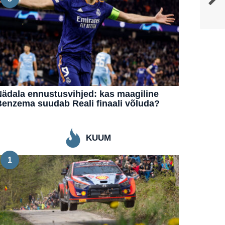
ädala ennustusvihjed: kas maagiline
enzema suudab Reali finaali võluda?
KUUM
1