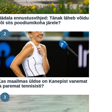
ädala ennustusvihjed: Tänak läheb võidu
õi siis poodiumikoha järele?
2
Kas maailmas üldse on Kanepist vanemat
a paremat tennisisti?
3