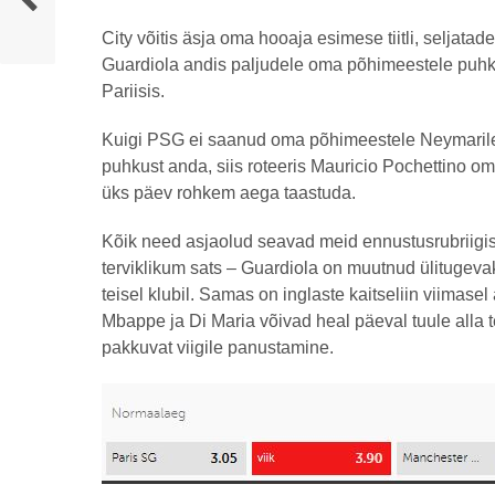
City võitis äsja oma hooaja esimese tiitli, seljatad
Guardiola andis paljudele oma põhimeestele puhk
Pariisis.
Kuigi PSG ei saanud oma põhimeestele Neymarile
puhkust anda, siis roteeris Mauricio Pochettino oma
üks päev rohkem aega taastuda.
Kõik need asjaolud seavad meid ennustusrubriigis t
terviklikum sats – Guardiola on muutnud ülitugevaks 
teisel klubil. Samas on inglaste kaitseliin viimase
Mbappe ja Di Maria võivad heal päeval tuule alla t
pakkuvat viigile panustamine.