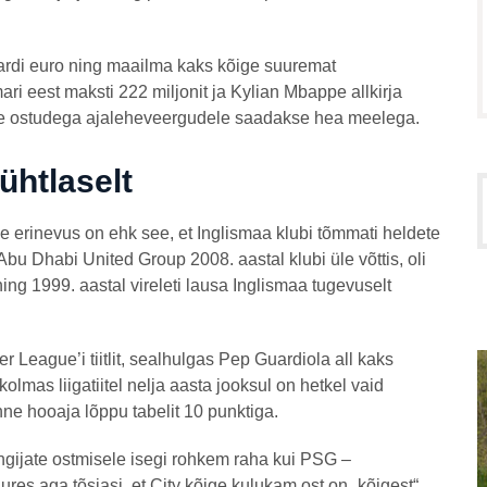
ardi euro ning maailma kaks kõige suuremat
 eest maksti 222 miljonit ja Kylian Mbappe allkirja
rsete ostudega ajaleheveergudele saadakse hea meelega.
ühtlaselt
 erinevus on ehk see, et Inglismaa klubi tõmmati heldete
Abu Dhabi United Group 2008. aastal klubi üle võttis, oli
ning 1999. aastal vireleti lausa Inglismaa tugevuselt
League’i tiitlit, sealhulgas Pep Guardiola all kaks
lmas liigatiitel nelja aasta jooksul on hetkel vaid
nne hooaja lõppu tabelit 10 punktiga.
ijate ostmisele isegi rohkem raha kui PSG –
uures aga tõsiasi, et City kõige kulukam ost on „kõigest“