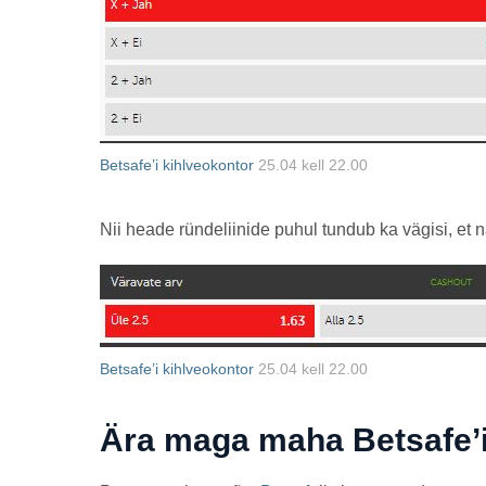
Betsafe’i kihlveokontor
25.04 kell 22.00
Nii heade ründeliinide puhul tundub ka vägisi, et
Betsafe’i kihlveokontor
25.04 kell 22.00
Ära maga maha Betsafe’