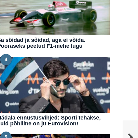
a sõidad ja sõidad, aga ei võida.
Pööraseks peetud F1-mehe lugu
4
ädala ennustusvihjed: Sporti tehakse,
uid põhiline on ju Eurovision!
5