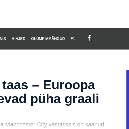
NIS
VIHJED
OLÜMPIAMÄNGUD
F1
 taas – Euroopa
evad püha graali
ja Manchester City vastasseis on saanud