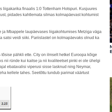
es liigakarika finaalis 1:0 Tottenham Hotspuri. Kusjuures
ust, pidades kahtlemata silmas kolmapäevast kohtumist
 ja Mbappele laupäevases liigakohtumises Metziga väga
 satsi veidi siiki. Pariislastel on kolmapäevaks olnud ka
N
B
õsise pähkli ette. City on ilmselt hetkel Euroopa kõige
nii ründe kui kaitse ja nii kvaliteetset pinki ei ole ühelgi
l ajal ebatavalisi viperusi sisse lasknud ning Neymar,
eha kellele tahes. Seetõttu tundub parimat väärtust