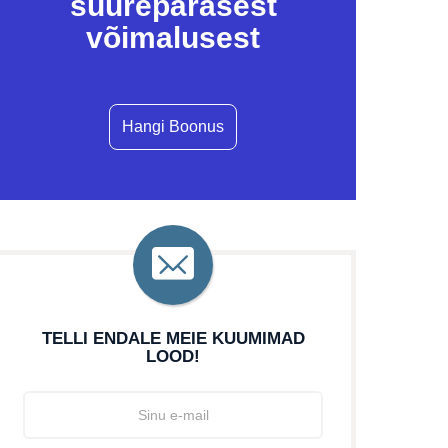
suurepärasest
võimalusest
Hangi Boonus
TELLI ENDALE MEIE KUUMIMAD
LOOD!