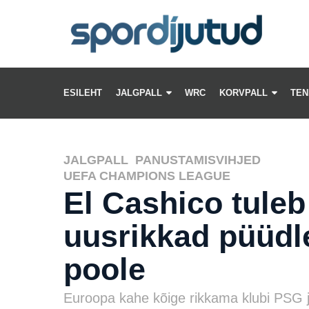
ESILEHT
JALGPALL
WRC
KORVPALL
TEN
JALGPALL
,
PANUSTAMISVIHJED
,
UEFA CHAMPIONS LEAGUE
El Cashico tuleb
uusrikkad püüdl
poole
Euroopa kahe kõige rikkama klubi PSG 