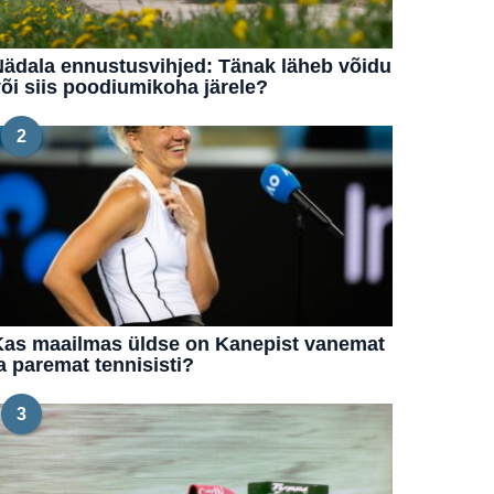
ädala ennustusvihjed: Tänak läheb võidu
õi siis poodiumikoha järele?
2
Kas maailmas üldse on Kanepist vanemat
a paremat tennisisti?
3