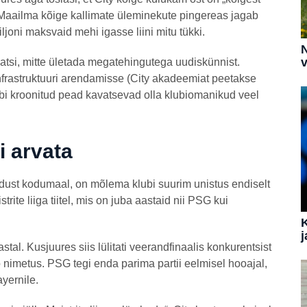
Maailma kõige kallimate üleminekute pingereas jagab
joni maksvaid mehi igasse liini mitu tükki.
N
v
satsi, mitte ületada megatehingutega uudiskünnist.
 infrastruktuuri arendamisse (City akadeemiat peetakse
abi kroonitud pead kavatsevad olla klubiomanikud veel
ei arvata
ust kodumaal, on mõlema klubi suurim unistus endiselt
rite liiga tiitel, mis on juba aastaid nii PSG kui
j
tal. Kusjuures siis lülitati veerandfinaalis konkurentsist
o nimetus. PSG tegi enda parima partii eelmisel hooajal,
yernile.