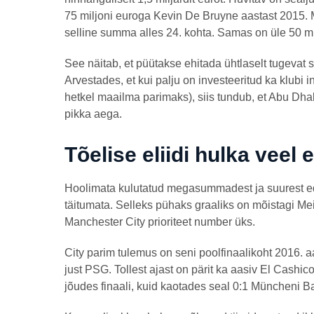
75 miljoni euroga Kevin De Bruyne aastast 2015. 
selline summa alles 24. kohta. Samas on üle 50 mil
See näitab, et püütakse ehitada ühtlaselt tugevat 
Arvestades, et kui palju on investeeritud ka klubi
hetkel maailma parimaks), siis tundub, et Abu Dh
pikka aega.
Tõelise eliidi hulka veel 
Hoolimata kulutatud megasummadest ja suurest ed
täitumata. Selleks pühaks graaliks on mõistagi Meist
Manchester City prioriteet number üks.
City parim tulemus on seni poolfinaalikoht 2016. aas
just PSG. Tollest ajast on pärit ka aasiv El Cashic
jõudes finaali, kuid kaotades seal 0:1 Müncheni Ba