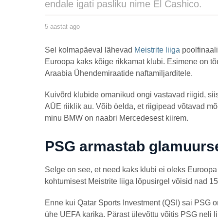
endale igati pasliku nime El Cashico.
5 aastat ago
5
a
a
s
by
Sel kolmapäeval lähevad
Meistrite liiga
poolfinaal
t
JakobL
a
Euroopa kaks kõige rikkamat klubi. Esimene on tõus
t
Araabia Ühendemiraatide naftamiljarditele.
a
g
o
Kuivõrd klubide omanikud ongi vastavad riigid, sii
AÜE riiklik au. Võib öelda, et riigipead võtavad m
minu BMW on naabri Mercedesest kiirem.
PSG armastab glamuurse
Selge on see, et need kaks klubi ei oleks Euroopa
kohtumisest Meistrite liiga lõpusirgel võisid nad 15
Enne kui Qatar Sports Investment (QSI) sai PSG oman
ühe UEFA karika. Pärast ülevõttu võitis PSG neli liig