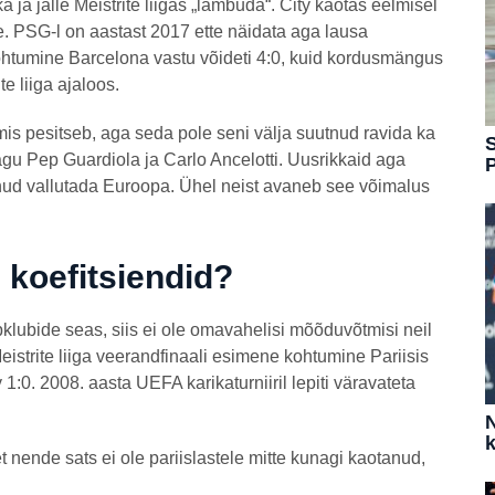
a jälle Meistrite liigas „lämbuda“. City kaotas eelmisel
le. PSG-l on aastast 2017 ette näidata aga lausa
kohtumine Barcelona vastu võideti 4:0, kuid kordusmängus
te liiga ajaloos.
is pesitseb, aga seda pole seni välja suutnud ravida ka
S
agu Pep Guardiola ja Carlo Ancelotti. Uusrikkaid aga
utnud vallutada Euroopa. Ühel neist avaneb see võimalus
 koefitsiendid?
lubide seas, siis ei ole omavahelisi mõõduvõtmisi neil
eistrite liiga veerandfinaali esimene kohtumine Pariisis
1:0. 2008. aasta UEFA karikaturniiril lepiti väravateta
N
k
t nende sats ei ole pariislastele mitte kunagi kaotanud,