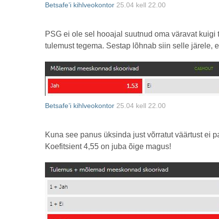
Betsafe’i kihlveokontor
25.04 kell 22.00
PSG ei ole sel hooajal suutnud oma väravat kuigi
tulemust tegema. Sestap lõhnab siin selle järele, 
Betsafe’i kihlveokontor
25.04 kell 22.00
Kuna see panus üksinda just võrratut väärtust ei 
Koefitsient 4,55 on juba õige magus!