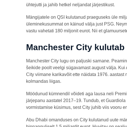
ühtejutti ja jahib hetkel neljandat järjestikust.
Mängijatele on QSI kulutanud praeguseks üle milj
üleminekusummat on käinud välja just PSG. Neymari
vastu vahetati 180 miljonit eurot. Nii et glamuu
Manchester City kulutab 
Manchester City lugu on paljuski sarnane. Peamine
šeikide poolt veelgi sügavamast august välja. Kui 
City viimane karikavõit ette näidata 1976. aastast 
kolmandas liigas.
Möödunud kümnendil võideti aga lausa neli Premier 
järjepanu aastatel 2017–19. Tundub, et Guardiola ko
vormistamise küsimus, sest City juhib viis vooru e
Abu Dhabi omanduses on City kulutanud uute mäng
hinnanguliselt 1,5 miljardit eurot. Huvitav on sealj