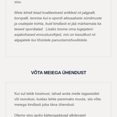
sisu.
Meie lehelt leiad kvaliteetseid artikleid nii jalgpalli,
korvpalli, tennise kui e-spordi aktuaalsete sündmuste
ja osalejate kohta, kuid kindlasti ei jää märkamata ka
teised spordialad. Lisaks toome oma lugejateni
asjakohased ennustusvihjed, mis on kasulikud nii
algajatele kui tõsistele panustamishuvilistele.
VÕTA MEIEGA ÜHENDUST
Kui sul tekib küsimusi, tahad anda meile tagasisidet
või soovitusi, kuidas lehte paremaks muuta, siis võta
meiega kindlasti juba täna ühendust.
Oleme sinu jaoks kättesaadavad allolevatel