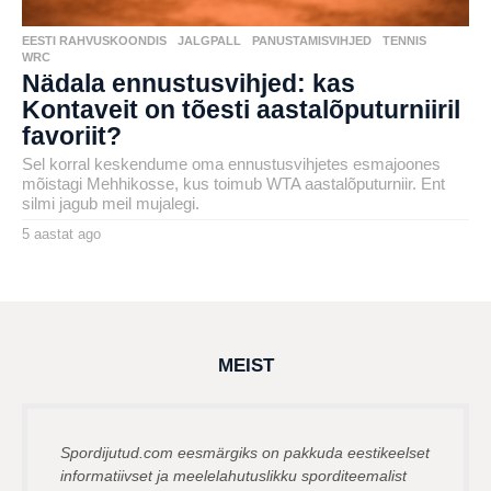
EESTI RAHVUSKOONDIS
,
JALGPALL
,
PANUSTAMISVIHJED
,
TENNIS
,
WRC
Nädala ennustusvihjed: kas
Kontaveit on tõesti aastalõputurniiril
favoriit?
Sel korral keskendume oma ennustusvihjetes esmajoones
mõistagi Mehhikosse, kus toimub WTA aastalõputurniir. Ent
silmi jagub meil mujalegi.
5 aastat ago
4
a
by
a
karlj
s
t
a
t
a
g
MEIST
o
Spordijutud.com eesmärgiks on pakkuda eestikeelset
informatiivset ja meelelahutuslikku sporditeemalist