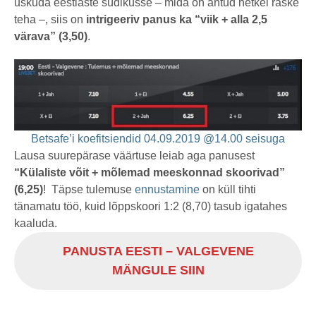
uskuda eestlaste südikusse – mida on antud hetkel raske
teha –, siis on
intrigeeriv panus ka “viik + alla 2,5
värava” (3,50)
.
Betsafe’i koefitsiendid 04.09.2019 @14.00 seisuga
Lausa suurepärase väärtuse leiab aga panusest
“Külaliste võit + mõlemad meeskonnad skoorivad”
(6,25)
! Täpse tulemuse
ennustamine
on küll tihti
tänamatu töö, kuid lõppskoori 1:2 (8,70) tasub igatahes
kaaluda.
PANUSTA EESTI – VALGEVENE
MÄNGULE SIIN