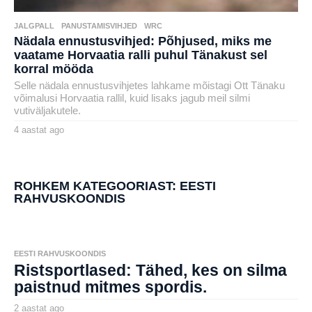
JALGPALL
,
PANUSTAMISVIHJED
,
WRC
Nädala ennustusvihjed: Põhjused, miks me
vaatame Horvaatia ralli puhul Tänakust sel
korral mööda
Selle nädala ennustusvihjetes lahkame mõistagi Ott Tänaku
võimalusi Horvaatia rallil, kuid lisaks jagub meil silmi
vutiväljakutele.
4 aastat ago
4
a
by
a
karlj
s
t
a
ROHKEM KATEGOORIAST:
EESTI
t
RAHVUSKOONDIS
a
g
o
EESTI RAHVUSKOONDIS
Ristsportlased: Tähed, kes on silma
paistnud mitmes spordis.
2 aastat ago
2