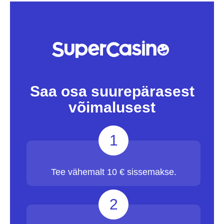
Saa osa suurepärasest
võimalusest
1
Tee vähemalt 10 € sissemakse.
2