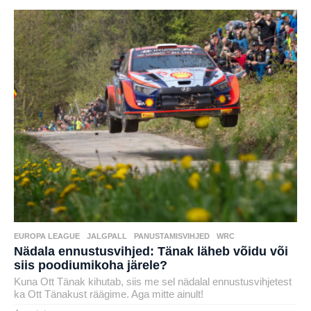
EUROPA LEAGUE
,
JALGPALL
,
PANUSTAMISVIHJED
,
WRC
Nädala ennustusvihjed: Tänak läheb võidu või
siis poodiumikoha järele?
Kuna Ott Tänak kihutab, siis me sel nädalal ennustusvihjetest
ka Ott Tänakust räägime. Aga mitte ainult!