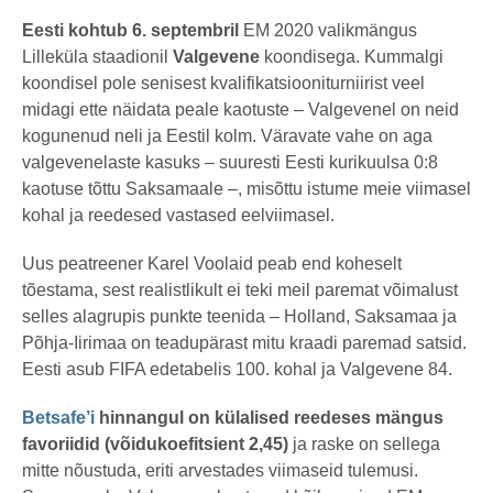
s
by
t
msavi
Eesti kohtub 6. septembril
EM 2020 valikmängus
a
Lilleküla staadionil
Valgevene
koondisega. Kummalgi
t
a
koondisel pole senisest kvalifikatsiooniturniirist veel
g
o
midagi ette näidata peale kaotuste – Valgevenel on neid
kogunenud neli ja Eestil kolm. Väravate vahe on aga
valgevenelaste kasuks – suuresti Eesti kurikuulsa 0:8
kaotuse tõttu Saksamaale –, misõttu istume meie viimasel
kohal ja reedesed vastased eelviimasel.
Uus peatreener Karel Voolaid peab end koheselt
tõestama, sest realistlikult ei teki meil paremat võimalust
selles alagrupis punkte teenida – Holland, Saksamaa ja
Põhja-Iirimaa on teadupärast mitu kraadi paremad satsid.
Eesti asub FIFA edetabelis 100. kohal ja Valgevene 84.
Betsafe’i
hinnangul on külalised reedeses mängus
favoriidid (võidukoefitsient 2,45)
ja raske on sellega
mitte nõustuda, eriti arvestades viimaseid tulemusi.