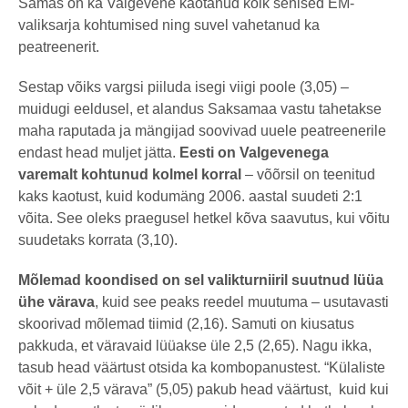
Samas on ka Valgevene kaotanud kõik senised EM-
valiksarja kohtumised ning suvel vahetanud ka
peatreenerit.
Sestap võiks vargsi piiluda isegi viigi poole (3,05) –
muidugi eeldusel, et alandus Saksamaa vastu tahetakse
maha raputada ja mängijad soovivad uuele peatreenerile
endast head muljet jätta.
Eesti on Valgevenega
varemalt kohtunud kolmel korral
– võõrsil on teenitud
kaks kaotust, kuid kodumäng 2006. aastal suudeti 2:1
võita. See oleks praegusel hetkel kõva saavutus, kui võitu
suudetaks korrata (3,10).
Mõlemad koondised on sel valikturniiril suutnud lüüa
ühe värava
, kuid see peaks reedel muutuma – usutavasti
skoorivad mõlemad tiimid (2,16). Samuti on kiusatus
pakkuda, et väravaid lüüakse üle 2,5 (2,65). Nagu ikka,
tasub head väärtust otsida ka kombopanustest. “Külaliste
võit + üle 2,5 värava” (5,05) pakub head väärtust, kuid kui