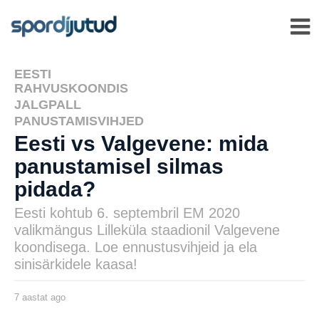
EESTI
,
RAHVUSKOONDIS
JALGPALL
,
PANUSTAMISVIHJED
Eesti vs Valgevene: mida
panustamisel silmas
pidada?
Eesti kohtub 6. septembril EM 2020
valikmängus Lilleküla staadionil Valgevene
koondisega. Loe ennustusvihjeid ja ela
sinisärkidele kaasa!
7 aastat ago
7
a
a