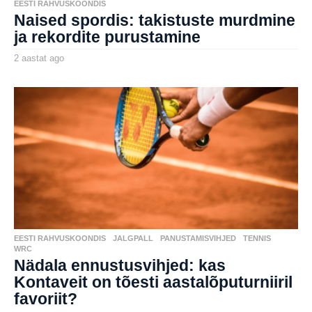
EESTI RAHVUSKOONDIS
a
Naised spordis: takistuste murdmine
g
o
ja rekordite purustamine
2 aastat ago
2
a
by
a
aborg
s
t
a
t
a
g
o
EESTI RAHVUSKOONDIS
,
JALGPALL
,
PANUSTAMISVIHJED
,
TENNIS
,
WRC
Nädala ennustusvihjed: kas
Kontaveit on tõesti aastalõputurniiril
favoriit?