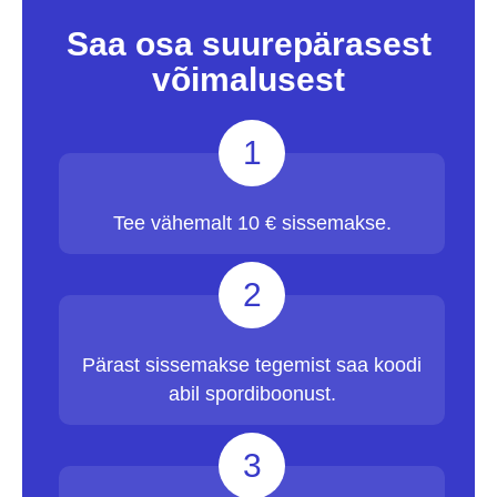
Saa osa suurepärasest
võimalusest
1
Tee vähemalt 10 € sissemakse.
2
Pärast sissemakse tegemist saa koodi
abil spordiboonust.
3