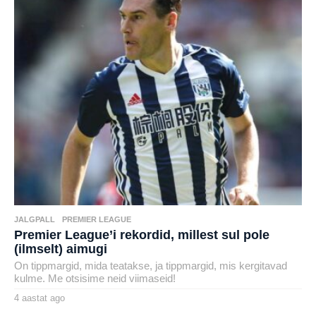
a
t
a
g
o
JALGPALL
,
PREMIER LEAGUE
Premier League’i rekordid, millest sul pole
(ilmselt) aimugi
On tippmargid, mida teatakse, ja tippmargid, mis kergitavad
kulme. Me otsisime neid viimaseid!
4 aastat ago
4
a
by