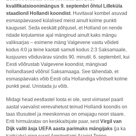
a
kvalifikatsioonimängus 9. septembri õhtul Lilleküla
t
a
staadionil Hollandi koondist
. Huvitaval kombel asuvad
g
o
esmaspäevased külalised meist ainult kolme punkti
kaugusel. Seda eeskätt põhjusel, et Holland on nende
ridade kirjutamise ajal mänginud ainult kaks mängu
valiksarjas – esimene mäng Valgevene vastu võideti
kodus 4:0 ja teine kaotati samuti kodus 2:3 Saksamaale,
kusjuures võiduvärav sündis 90. minutil. 6. septembril, kui
Eesti võõrustab Valgevene koondist, mängivad
hollandlased võõrsil Saksamaaga. See tähendab, et
esmaspäevaks võib Eesti olla Hollandiga võrdselt kolme
punkti peal. Unistada ju võib.
Midagi head eestlastel loota ei ole, sest viimasel paaril
aastal vaevalist verevahetust teinud Hollandi koondis on
taas tõusuteel ja meeskonnas on omajagu noori staare.
Eriti hirmuäratav on keskkaitsjate paar, sest
Virgil van
Dijk valiti äsja UEFA aasta parimaks mängijaks
(ja ka
kaitsjaks) ning suvel Amsterdami Ajaxist Torino