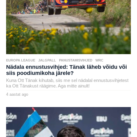
EUROPA LEAGUE
,
JALGPALL
,
PANUSTAMISVIHJED
,
WRC
Nädala ennustusvihjed: Tänak läheb võidu või
siis poodiumikoha järele?
Kuna Ott Tänak kihutab, siis me sel nädalal ennustusvihjetest
ka Ott Tänakust räägime. Aga mitte ainult!
4 aastat ago
4
a
by
a
karlj
s
t
a
t
a
g
o