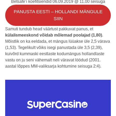
Betsafe’i koefitsiendid 06.09.2019 @ 11.00 seisuga
PANUSTA EESTI – HOLLANDI MÄNGULE
SIIN
Samuti tundub head väärtust pakkuvat panus, et
külalismeeskond võidab mõlemad poolajad (1,80)
.
Mõistlik on ka eeldada, et mängus lüüakse üle 2,5 värava
(1,53). Tegelikult võiks isegi panustada üle 3,5 (2,39),
kuivõrd kummaski eestlaste kodumängus hollandlaste
vastu on ju seni vähemalt neli väravat löödud (2001.
aastal lõppes MM-valiksarja kohtumine seisuga 2:4).