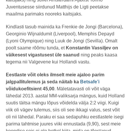
Juventusesse siirdunud Matthijs de Ligti peetakse
maailma parimaks nooreks kaitsjaks.
Kindlasti tasub mainida ka Frenkie de Jongi (Barcelona),
Georginio Wijnaldumit (Liverpool), Memphis Depayd
(Lyoni Olympique) ning Luuk de Jongi (Sevilla). Omalt
poolt saame rõõmu tunda, et
Konstantin Vassiljev on
väikesest vigastusest üle saanud
ning peaks kaasa
tegema nii Valgevene kui Hollandi vastu.
Eestlaste võit oleks ilmselt meie ajaloo parim
jalgpallitulemus ja seda näitab ka
Betsafe’i
võidukoefitsient 45,00
. Mäletatavasti oli võit väga
lähedal 2013. aastal MM-valiksarja mängus, kuid Holland
suutis täitsa mängu lõpus võidelda välja 2:2 viigi. Kuigi
viik oli vägev tulemus, siis oli see ikkagi valus, sest võit
oli nii lähedal. Paraku ei saa sedapuhku eestlastele isegi
parima tahtmise juures viiki ennustada (9,90), sest meie
koondise seis ei ole hetkel kiita, mida on tõestanud