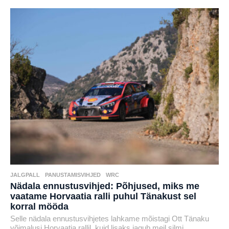
a
henryl
s
t
a
t
a
g
o
JALGPALL
,
PANUSTAMISVIHJED
,
WRC
Nädala ennustusvihjed: Põhjused, miks me
vaatame Horvaatia ralli puhul Tänakust sel
korral mööda
Selle nädala ennustusvihjetes lahkame mõistagi Ott Tänaku
võimalusi Horvaatia rallil, kuid lisaks jagub meil silmi