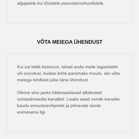
algajatele kui tõsistele panustamishuvilistele.
VÕTA MEIEGA ÜHENDUST
Kui sul tekib küsimusi, tahad anda meile tagasisidet
või soovitusi, kuidas lehte paremaks muuta, siis võta
meiega kindlasti juba täna ühendust.
Oleme sinu jaoks kättesaadavad allolevatel
sotsiaalmeedia kanalitel. Lisaks saad nende kanalite
kaudu ennustusvihjetele ja põnevale sisule
esimesena ligi.