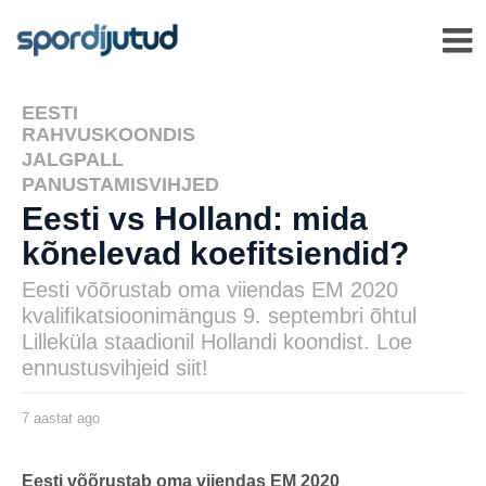
EESTI
,
RAHVUSKOONDIS
JALGPALL
,
PANUSTAMISVIHJED
Eesti vs Holland: mida
kõnelevad koefitsiendid?
Eesti võõrustab oma viiendas EM 2020
kvalifikatsioonimängus 9. septembri õhtul
Lilleküla staadionil Hollandi koondist. Loe
ennustusvihjeid siit!
7 aastat ago
7
a
a
s
by
t
msavi
Eesti võõrustab oma viiendas EM 2020