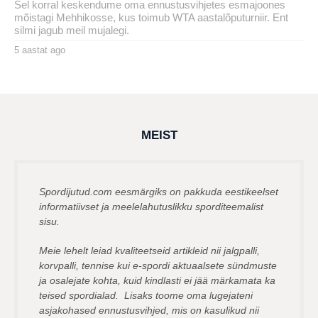
Sel korral keskendume oma ennustusvihjetes esmajoones
mõistagi Mehhikosse, kus toimub WTA aastalõputurniir. Ent
silmi jagub meil mujalegi.
5 aastat ago
4
a
by
a
karlj
s
t
a
t
a
g
MEIST
o
Spordijutud.com eesmärgiks on pakkuda eestikeelset
informatiivset ja meelelahutuslikku sporditeemalist
sisu.
Meie lehelt leiad kvaliteetseid artikleid nii jalgpalli,
korvpalli, tennise kui e-spordi aktuaalsete sündmuste
ja osalejate kohta, kuid kindlasti ei jää märkamata ka
teised spordialad. Lisaks toome oma lugejateni
asjakohased ennustusvihjed, mis on kasulikud nii