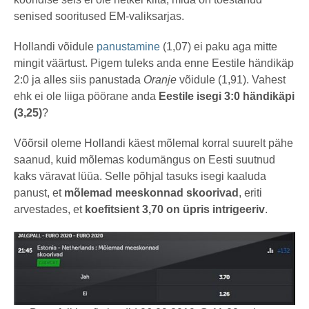
senised sooritused EM-valiksarjas.
Hollandi võidule
panustamine
(1,07) ei paku aga mitte
mingit väärtust. Pigem tuleks anda enne Eestile händikäp
2:0 ja alles siis panustada
Oranje
võidule (1,91). Vahest
ehk ei ole liiga pöörane anda
Eestile isegi 3:0 händikäpi
(3,25)
?
Võõrsil oleme Hollandi käest mõlemal korral suurelt pähe
saanud, kuid mõlemas kodumängus on Eesti suutnud
kaks väravat lüüa. Selle põhjal tasuks isegi kaaluda
panust, et
mõlemad meeskonnad skoorivad
, eriti
arvestades, et
koefitsient 3,70 on üpris intrigeeriv
.