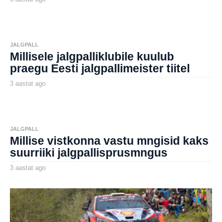
a
by
a
aborg
s
t
a
t
JALGPALL
a
Millisele jalgpalliklubile kuulub
g
o
praegu Eesti jalgpallimeister tiitel
3 aastat ago
3
a
by
a
aborg
s
t
a
t
JALGPALL
a
Millise vistkonna vastu mngisid kaks
g
o
suurriiki jalgpallisprusmngus
3 aastat ago
3
a
by
a
aborg
s
t
a
t
a