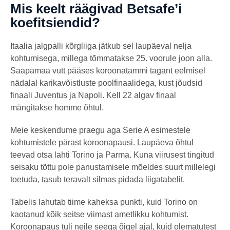
Mis keelt räägivad Betsafe’i
koefitsiendid?
Itaalia jalgpalli kõrgliiga jätkub sel laupäeval nelja
kohtumisega, millega tõmmatakse 25. voorule joon alla.
Saapamaa vutt pääses koroonatammi tagant eelmisel
nädalal karikavõistluste poolfinaalidega, kust jõudsid
finaali Juventus ja Napoli. Kell 22 algav finaal
mängitakse homme õhtul.
Meie keskendume praegu aga Serie A esimestele
kohtumistele pärast koroonapausi. Laupäeva õhtul
teevad otsa lahti Torino ja Parma. Kuna viirusest tingitud
seisaku tõttu pole panustamisele mõeldes suurt millelegi
toetuda, tasub teravalt silmas pidada liigatabelit.
Tabelis lahutab tiime kaheksa punkti, kuid Torino on
kaotanud kõik seitse viimast ametlikku kohtumist.
Koroonapaus tuli neile seega õigel ajal, kuid olematutest