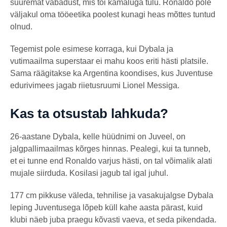
suuremat vabadust, mis tõi kamaluga tulu. Ronaldo pole
väljakul oma tööeetika poolest kunagi heas mõttes tuntud
olnud.
Tegemist pole esimese korraga, kui Dybala ja
vutimaailma superstaar ei mahu koos eriti hästi platsile.
Sama räägitakse ka Argentina koondises, kus Juventuse
edurivimees jagab riietusruumi Lionel Messiga.
Kas ta otsustab lahkuda?
26-aastane Dybala, kelle hüüdnimi on Juveel, on
jalgpallimaailmas kõrges hinnas. Pealegi, kui ta tunneb,
et ei tunne end Ronaldo varjus hästi, on tal võimalik alati
mujale siirduda. Kosilasi jagub tal igal juhul.
177 cm pikkuse väleda, tehnilise ja vasakujalgse Dybala
leping Juventusega lõpeb küll kahe aasta pärast, kuid
klubi näeb juba praegu kõvasti vaeva, et seda pikendada.