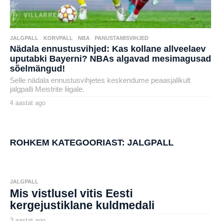
JALGPALL
,
KORVPALL
,
NBA
,
PANUSTAMISVIHJED
Nädala ennustusvihjed: Kas kollane allveelaev
uputabki Bayerni? NBAs algavad mesimagusad
sõelmängud!
Selle nädala ennustusvihjetes keskendume peaasjalikult
jalgpalli Meistrite liigale.
4 aastat ago
4
a
by
a
karlj
s
t
a
ROHKEM KATEGOORIAST:
JALGPALL
t
a
g
o
JALGPALL
Mis vistlusel vitis Eesti
kergejustiklane kuldmedali
3 aastat ago
3