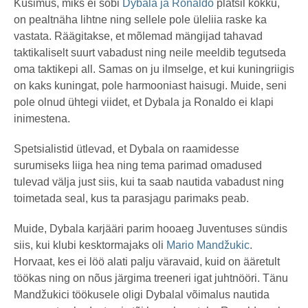
Küsimus, miks ei sobi
Dybala ja Ronaldo
platsil kokku,
on pealtnäha lihtne ning sellele pole üleliia raske ka
vastata. Räägitakse, et mõlemad mängijad tahavad
taktikaliselt suurt vabadust ning neile meeldib tegutseda
oma taktikepi all. Samas on ju ilmselge, et kui kuningriigis
on kaks kuningat, pole harmooniast haisugi. Muide, seni
pole olnud ühtegi viidet, et Dybala ja Ronaldo ei klapi
inimestena.
Spetsialistid ütlevad, et Dybala on raamidesse
surumiseks liiga hea ning tema parimad omadused
tulevad välja just siis, kui ta saab nautida vabadust ning
toimetada seal, kus ta parasjagu parimaks peab.
Muide, Dybala karjääri parim hooaeg Juventuses sündis
siis, kui klubi kesktormajaks oli
Mario Mandžukic
.
Horvaat, kes ei löö alati palju väravaid, kuid on ääretult
töökas ning on nõus järgima treeneri igat juhtnööri. Tänu
Mandžukici töökusele oligi Dybalal võimalus nautida