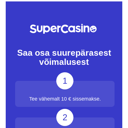
Saa osa suurepärasest
võimalusest
1
Tee vähemalt 10 € sissemakse.
2