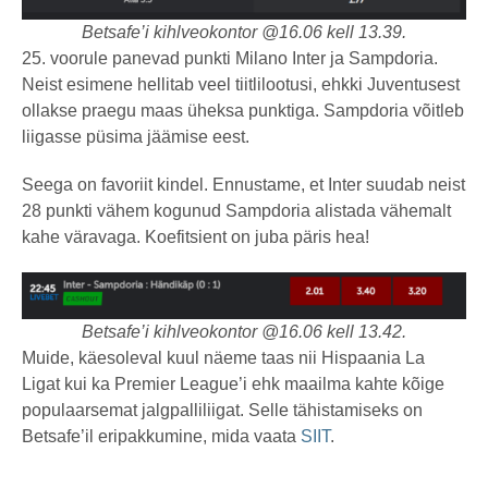
Betsafe’i kihlveokontor @16.06 kell 13.39.
25. voorule panevad punkti Milano Inter ja Sampdoria.
Neist esimene hellitab veel tiitlilootusi, ehkki Juventusest
ollakse praegu maas üheksa punktiga. Sampdoria võitleb
liigasse püsima jäämise eest.
Seega on favoriit kindel. Ennustame, et Inter suudab neist
28 punkti vähem kogunud Sampdoria alistada vähemalt
kahe väravaga. Koefitsient on juba päris hea!
Betsafe’i kihlveokontor @16.06 kell 13.42.
Muide, käesoleval kuul näeme taas nii Hispaania La
Ligat kui ka Premier League’i ehk maailma kahte kõige
populaarsemat jalgpalliliigat. Selle tähistamiseks on
Betsafe’il eripakkumine, mida vaata
SIIT
.