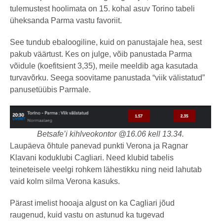
tulemustest hoolimata on 15. kohal asuv Torino tabeli
üheksanda Parma vastu favoriit.
See tundub ebaloogiline, kuid on panustajale hea, sest
pakub väärtust. Kes on julge, võib panustada Parma
võidule (koefitsient 3,35), meile meeldib aga kasutada
turvavõrku. Seega soovitame panustada “viik välistatud”
panusetüübis Parmale.
Betsafe’i kihlveokontor @16.06 kell 13.34.
Laupäeva õhtule panevad punkti Verona ja Ragnar
Klavani koduklubi Cagliari. Need klubid tabelis
teineteisele veelgi rohkem lähestikku ning neid lahutab
vaid kolm silma Verona kasuks.
Pärast imelist hooaja algust on ka Cagliari jõud
raugenud, kuid vastu on astunud ka tugevad