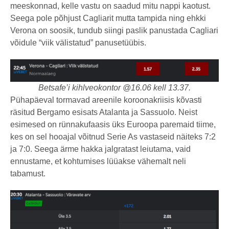
meeskonnad, kelle vastu on saadud mitu nappi kaotust.
Seega pole põhjust Cagliarit mutta tampida ning ehkki
Verona on soosik, tundub siingi paslik panustada Cagliari
võidule “viik välistatud” panusetüübis.
Betsafe’i kihlveokontor @16.06 kell 13.37.
Pühapäeval tormavad areenile koroonakriisis kõvasti
räsitud Bergamo esisats Atalanta ja Sassuolo. Neist
esimesed on rünnakufaasis üks Euroopa paremaid tiime,
kes on sel hooajal võitnud Serie As vastaseid näiteks 7:2
ja 7:0. Seega ärme hakka jalgratast leiutama, vaid
ennustame, et kohtumises lüüakse vähemalt neli
tabamust.