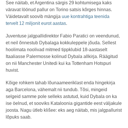
See näitab, et Argentina särgis 29 kohtumisega kaks
väravat löönud pallur on Torino satsis kõrges hinnas.
Väidetavalt soovib mängija
uue kontrahtiga teenida
tervelt 12 miljonit eurot aastas
.
Juventuse jalgpallidirektor Fabio Paratici on veendunud,
et neil õnnestub Dybalaga kokkuleppele jõuda. Sellest
hoolimata noolivad mitmed tippklubid 18-aastaselt
Itaaliasse Palermosse kolinud Dybala allkirja. Räägitud
on nii Manchester Unitedi kui ka Tottenham Hotspuri
huvist.
Kõige rohkem tahab lõunaameeriklast enda hingekirja
aga Barcelona, vähemalt nii tundub. Tõsi, mingeid
selgeid samme pole selleks astutud, kuid Dybala on ka
ise öelnud, et sooviks Kataloonia gigantide eest väljakule
joosta. Nagu ütleb klišee: eks aeg näitab, mis jalgpallurist
lõpuks saab.