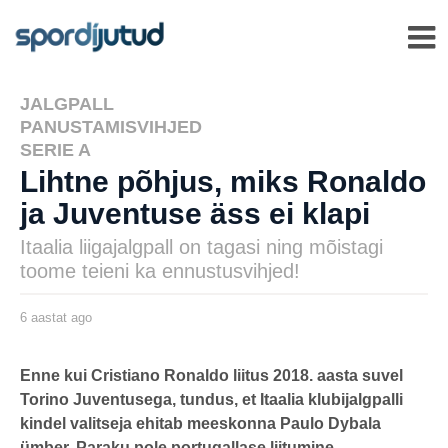
JALGPALL
,
PANUSTAMISVIHJED
,
SERIE A
Lihtne põhjus, miks Ronaldo
ja Juventuse äss ei klapi
Itaalia liigajalgpall on tagasi ning mõistagi
toome teieni ka ennustusvihjed!
6 aastat ago
6
a
a
s
by
t
henryl
Enne kui Cristiano Ronaldo liitus 2018. aasta suvel
a
Torino Juventusega, tundus, et Itaalia klubijalgpalli
t
a
kindel valitseja ehitab meeskonna Paulo Dybala
g
o
ümber. Paraku pole portugallase liitumine