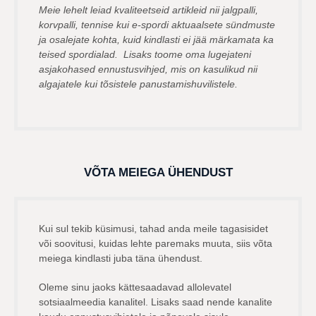
Meie lehelt leiad kvaliteetseid artikleid nii jalgpalli,
korvpalli, tennise kui e-spordi aktuaalsete sündmuste
ja osalejate kohta, kuid kindlasti ei jää märkamata ka
teised spordialad. Lisaks toome oma lugejateni
asjakohased ennustusvihjed, mis on kasulikud nii
algajatele kui tõsistele panustamishuvilistele.
VÕTA MEIEGA ÜHENDUST
Kui sul tekib küsimusi, tahad anda meile tagasisidet
või soovitusi, kuidas lehte paremaks muuta, siis võta
meiega kindlasti juba täna ühendust.
Oleme sinu jaoks kättesaadavad allolevatel
sotsiaalmeedia kanalitel. Lisaks saad nende kanalite