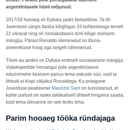
argentiinlasele hästi mõjunud.
2017/18 hooaeg oli Dybala jaoks fantastiline. Ta lõi
Juventuse särgis Itaalia kõrgliigas 33 kohtumisega tervelt
22 väravat ning oli rünnakufaasis tiimi kõige olulisem
mängija. Pärast Ronaldo üleminekut on lõuna-
ameeriklase hoog aga selgelt vähenenud.
Tõele au andes on Dybala endiselt suurepärane mängija.
Vutiekspertide hinnangul pole argentiinlasest
edurivimehe kesisem panus tema oskuste süü, vaid ta
lihtsalt ei klapi väljakul Ronaldoga. Ka praegune
Juventuse peatreener
Maurizio Sarri
on tunnistanud, et
kahte pallurit on raske taktikaliselt ühtselt hingama saada,
kuid tema ülesanne on see teoks teha.
Parim hooaeg tööka ründajaga