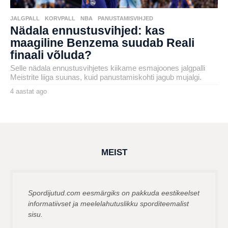
JALGPALL
,
KORVPALL
,
NBA
,
PANUSTAMISVIHJED
Nädala ennustusvihjed: kas
maagiline Benzema suudab Reali
finaali võluda?
Selle nädala ennustusvihjetes kiikame esmajoones jalgpalli
Meistrite liiga suunas, kuid panustamiskohti jagub mujalgi.
4 aastat ago
4
a
by
a
karlj
s
t
a
t
a
g
MEIST
o
Spordijutud.com eesmärgiks on pakkuda eestikeelset
informatiivset ja meelelahutuslikku sporditeemalist
sisu.