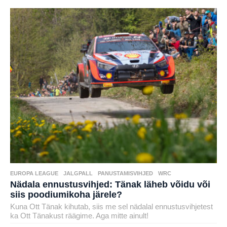
EUROPA LEAGUE
,
JALGPALL
,
PANUSTAMISVIHJED
,
WRC
Nädala ennustusvihjed: Tänak läheb võidu või
siis poodiumikoha järele?
Kuna Ott Tänak kihutab, siis me sel nädalal ennustusvihjetest
ka Ott Tänakust räägime. Aga mitte ainult!