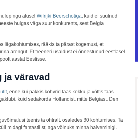
enulepingu alusel
Wilrijki Beerschotiga
, kuid ei suutnud
imeeste hulgas väga suur konkurents, sest Belgia
siliigakohtumises, rääkis ta pärast kogemust, et
rina arengut. Et treeneri usaldust ei õnnestunud eestlasel
t poolt aastat Eestisse.
 ja väravad
tit
, enne kui pakkis kohvrid taas kokku ja võttis taas
aklubi, kuid sedakorda Hollandist, mitte Belgiast. Den
guvõimalusi teenis ta ohtralt, osaledes 30 kohtumises. Ta
küll midagi fantastilist, aga võinuks minna halveminigi.