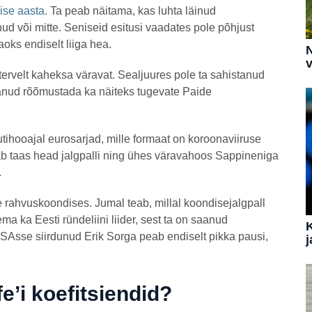
ise aasta.
Ta peab näitama, kas luhta läinud
ud või mitte. Seniseid esitusi vaadates pole põhjust
aoks endiselt liiga hea.
N
v
rvelt kaheksa väravat. Sealjuures pole ta sahistanud
aanud rõõmustada ka näiteks tugevate Paide
tihooajal eurosarjad, mille formaat on koroonaviiruse
itab taas head jalgpalli ning ühes väravahoos Sappineniga
.
rahvuskoondises. Jumal teab, millal koondisejalgpall
a ka Eesti ründeliini liider, sest ta on saanud
SAsse siirdunud Erik Sorga peab endiselt pikka pausi,
j
e’i koefitsiendid?