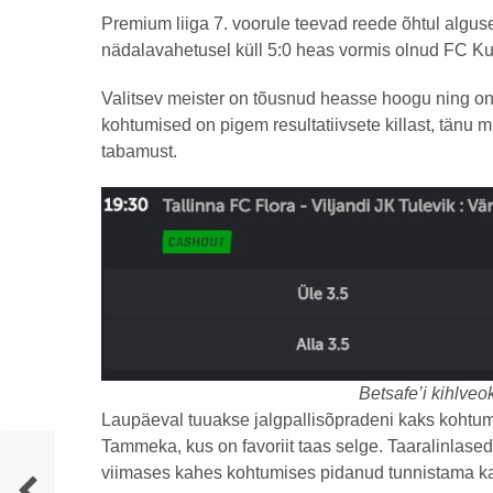
Premium liiga 7. voorule teevad reede õhtul alguse
nädalavahetusel küll 5:0 heas vormis olnud FC Kur
Valitsev meister on tõusnud heasse hoogu ning on
kohtumised on pigem resultatiivsete killast, tänu 
tabamust.
Betsafe’i kihlveo
Laupäeval tuuakse jalgpallisõpradeni kaks kohtumi
Tammeka, kus on favoriit taas selge. Taaralinlased 
viimases kahes kohtumises pidanud tunnistama k