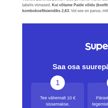
tabelis viimased.
Kui võtame Paide võidu (koefits
kombokoefitsiendiks 2,63.
Vot see on panus, mil
Saa osa suurep
1
Tee vähemalt 10 €
Päras
sissemakse.
tegemist