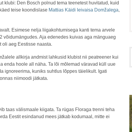
t klubi: Den Bosch polnud tema teenetest huvitatud, kuid
a käed teise koondislase
Mattias Käidi leivaisa Domžalega
,
valt. Esimese nelja liigakohtumisega kanti tema arvele
3:2 võidumängudes. Aja edenedes kuivas aga mänguaeg
t oli aeg Eestisse naasta.
alele allkirja andmist lahkusid klubist nii peatreener kui
äga enda hoole all näha. Ta lõi mõlemad väravad küll uue
a ignoreerima, kuniks suhtlus lõppes täielikult. Igati
onnas niimoodi jätkata.
b taas välismaale kiigata. Ta rügas Floraga trenni teha
korda Eestit esindanud mees jätkab kodumaal, mitte ei