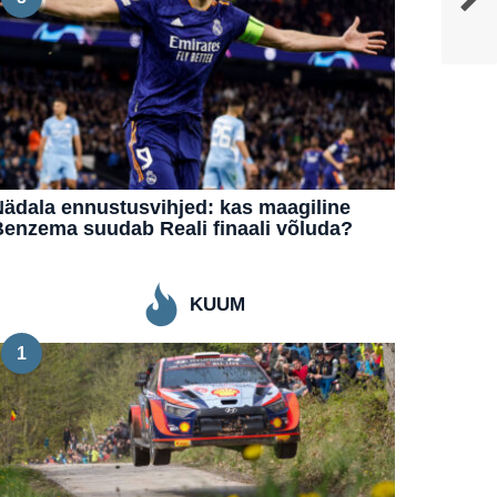
ädala ennustusvihjed: kas maagiline
enzema suudab Reali finaali võluda?
KUUM
1