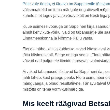
Pole vale öelda, et tänavu on Sappinenile tõestam
välismaatretid on tema mängule negatiivselt mõjun
kahelda, et tugev ja väle väravakütt on Eesti liiga j
Kuue esimese vooruga on Sappinen kirja saanud te
ainult kehvikute võrku, vaid on tabamus(t)e üle s
Linnameeskonna ja Nõmme Kalju vastu.
Eks ole näha, kas ja kuidas toimivad käesoleval vu
tõttu küsimuse all. Selge on aga see, et Flora nä
võivad nad paljudele tiimidele peavalu valmistada
Arvukad tabamused tõstavad ka Sappineni šansse 
lahti läheb, kuid praegu peaks Flora esinumber olem
mänguaega ja olnud resultatiivne. Tänavu talvel U
mistõttu on tema vorm küsimärgiga.
Mis keelt räägivad Betsaf