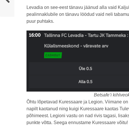
Levadia on see-eest tänavu jäänud alla vaid Kalju
pealinnaklubile on tänavu löödud vaid neli tabamus
puur puhtaks.
Betsafe’i kihlveo
Õhtu lõpetavad Kuressaare ja Legion. Viimane on s
napilt kaotanud ning kuigi Kuressaare kaotas Tulev
põhimeest. Legioni vastu on nad rivis tagasi, lisa
punkte võtta. Seega ennustame Kuressaare võitu!