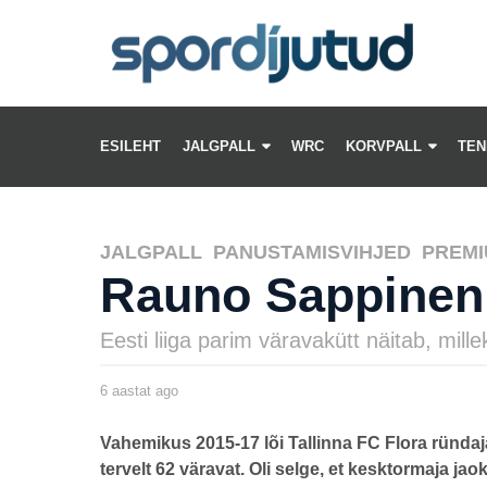
ESILEHT
JALGPALL
WRC
KORVPALL
TEN
JALGPALL
,
PANUSTAMISVIHJED
,
PREMI
Rauno Sappineni
Eesti liiga parim väravakütt näitab, mille
6 aastat ago
6
a
a
s
by
Vahemikus 2015-17 lõi Tallinna FC Flora ründ
t
henryl
a
tervelt 62 väravat. Oli selge, et kesktormaja j
t