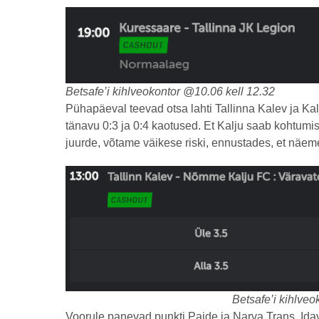
Betsafe’i kihlveokontor @10.06 kell 12.32
Pühapäeval teevad otsa lahti Tallinna Kalev ja Ka
tänavu 0:3 ja 0:4 kaotused. Et Kalju saab kohtumi
juurde, võtame väikese riski, ennustades, et näem
Betsafe’i kihlveo
Voorule panevad punkti Paide ja Narva Trans. Idav