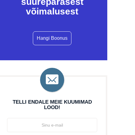
suurepärasest
võimalusest
Hangi Boonus
TELLI ENDALE MEIE KUUMIMAD
LOOD!