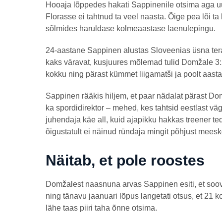
Hooaja lõppedes hakati Sappinenile otsima aga uu
Florasse ei tahtnud ta veel naasta. Õige pea lõi t
sõlmides haruldase kolmeaastase laenulepingu.
24-aastane Sappinen alustas Sloveenias üsna tera
kaks väravat, kusjuures mõlemad tulid Domžale 
kokku ning pärast kümmet liigamatši ja poolt aasta
Sappinen rääkis hiljem, et paar nädalat pärast Domž
ka spordidirektor – mehed, kes tahtsid eestlast v
juhendaja käe all, kuid ajapikku hakkas treener ted
õigustatult ei näinud ründaja mingit põhjust meesk
Näitab, et pole roostes
Domžalest naasnuna arvas Sappinen esiti, et soovi
ning tänavu jaanuari lõpus langetati otsus, et 21 
lähe taas piiri taha õnne otsima.