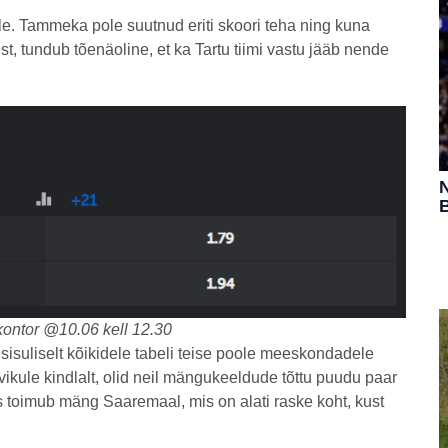
le. Tammeka pole suutnud eriti skoori teha ning kuna
t, tundub tõenäoline, et ka Tartu tiimi vastu jääb nende
N
B
kontor @10.06 kell 12.30
isuliselt kõikidele tabeli teise poole meeskondadele
ikule kindlalt, olid neil mängukeeldude tõttu puudu paar
ks toimub mäng Saaremaal, mis on alati raske koht, kust