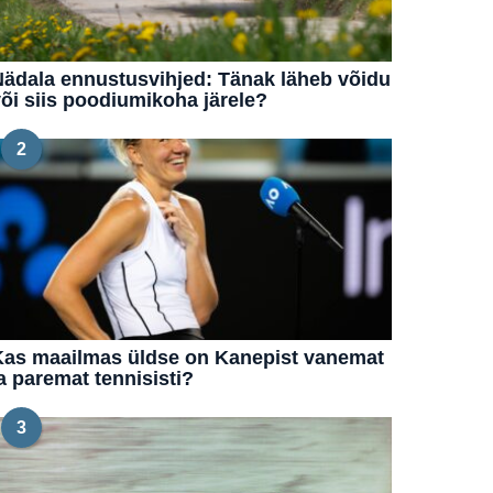
ädala ennustusvihjed: Tänak läheb võidu
õi siis poodiumikoha järele?
2
Kas maailmas üldse on Kanepist vanemat
a paremat tennisisti?
3