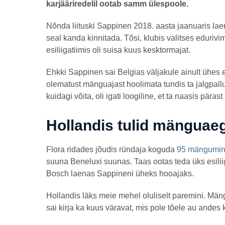
karjääriredelil ootab samm ülespoole.
a
g
o
Nõnda liituski Sappinen 2018. aasta jaanuaris la
seal kanda kinnitada. Tõsi, klubis valitses eduriv
esiliigatiimis oli suisa kuus kesktormajat.
Ehkki Sappinen sai Belgias väljakule ainult ühes e
olematust mänguajast hoolimata tundis ta jalgpallu
kuidagi võita, oli igati loogiline, et ta naasis päras
Hollandis tulid mänguaeg
Flora ridades jõudis ründaja koguda
95 mänguminu
suuna Beneluxi suunas. Taas ootas teda üks esiliig
Bosch laenas Sappineni üheks hooajaks.
Hollandis läks meie mehel oluliselt paremini. Män
sai kirja ka kuus väravat, mis pole tõele au andes 