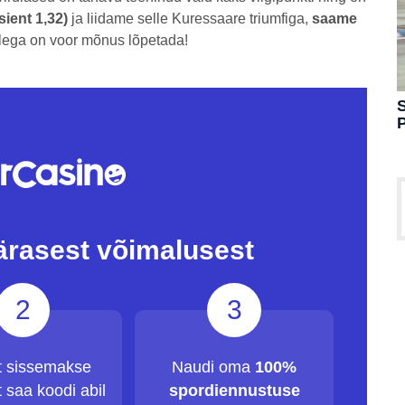
ient 1,32)
ja liidame selle Kuressaare triumfiga,
saame
lega on voor mõnus lõpetada!
S
ärasest võimalusest
2
3
t sissemakse
Naudi oma
100%
 saa koodi abil
spordiennustuse