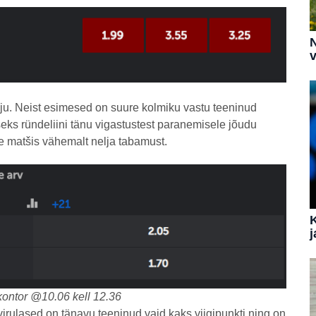
N
v
lju. Neist esimesed on suure kolmiku vastu teeninud
seks ründeliini tänu vigastustest paranemisele jõudu
e matšis vähemalt nelja tabamust.
j
kontor @10.06 kell 12.36
irulased on tänavu teeninud vaid kaks viigipunkti ning on