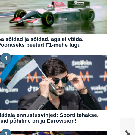
a sõidad ja sõidad, aga ei võida.
Pööraseks peetud F1-mehe lugu
4
ädala ennustusvihjed: Sporti tehakse,
uid põhiline on ju Eurovision!
5