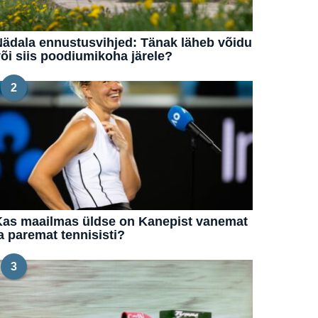
ädala ennustusvihjed: Tänak läheb võidu
õi siis poodiumikoha järele?
2
Kas maailmas üldse on Kanepist vanemat
a paremat tennisisti?
3