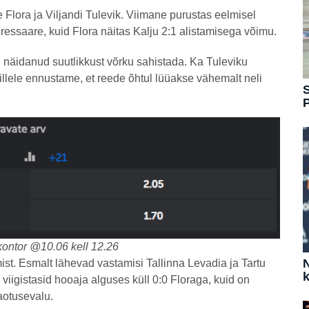
 Flora ja Viljandi Tulevik. Viimane purustas eelmisel
essaare, kuid Flora näitas Kalju 2:1 alistamisega võimu.
 näidanud suutlikkust võrku sahistada. Ka Tuleviku
millele ennustame, et reede õhtul lüüakse vähemalt neli
S
kontor @10.06 kell 12.26
N
st. Esmalt lähevad vastamisi Tallinna Levadia ja Tartu
k
viigistasid hooaja alguses küll 0:0 Floraga, kuid on
aotusevalu.