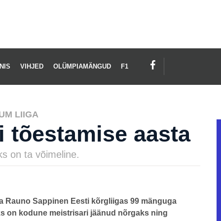
NIS
VIHJED
OLÜMPIAMÄNGUD
F1
UM LIIGA
 tõestamise aasta
ks on ta võimeline.
aja Rauno Sappinen Eesti kõrgliigas 99 mänguga
aoks on kodune meistrisari jäänud nõrgaks ning