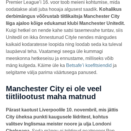
t
msavi
Premier League’i 16. voor toob meieni kohtumise, mida
a
oodatakse alati juba hooaja algusest saadik.
Kohalikus
t
a
derbimängus võõrustab tiitlikaitsja Manchester City
g
o
liiga ajaloo kõige edukamat klubi Manchester Unitedit.
Kuigi hetkel on nende kahe satsi tasemevahe tuntav, siis
Unitedil on ikka õnnestunud Cityle nendes mängudes
kaikaid kodaratesse loopida ning loodab seda ka tuleval
laupäeval teha. Vaatamegi seega üle kummagi
meeskonna hetkeseisu ja ennustame, milliseks võib
mäng kulgeda. Käime üle ka
Betsafe’i koefitsiendid
ja
selgitame välja parima väärtusega panused.
Manchester City
ei ole veel
tiitlilootust maha matnud
Pärast kaotust Liverpoolile 10. novembril, mis jättis
City üheksa punkti kaugusele liidritest, kohtus
valitsev Inglismaa meister noore ja ulja Londoni
Chelseaga
. Seda mängu ei tohtinud peatreener Pep