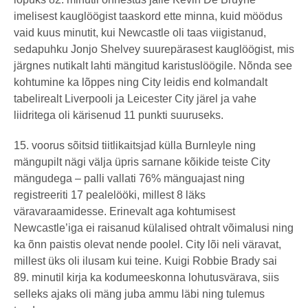
imelisest kauglöögist taaskord ette minna, kuid möödus
vaid kuus minutit, kui Newcastle oli taas viigistanud,
sedapuhku Jonjo Shelvey suurepärasest kauglöögist, mis
järgnes nutikalt lahti mängitud karistuslöögile. Nõnda see
kohtumine ka lõppes ning City leidis end kolmandalt
tabelirealt Liverpooli ja Leicester City järel ja vahe
liidritega oli kärisenud 11 punkti suuruseks.
15. voorus sõitsid tiitlikaitsjad külla Burnleyle ning
mängupilt nägi välja üpris sarnane kõikide teiste City
mängudega – palli vallati 76% mänguajast ning
registreeriti 17 pealelööki, millest 8 läks
väravaraamidesse. Erinevalt aga kohtumisest
Newcastle’iga ei raisanud külalised ohtralt võimalusi ning
ka õnn paistis olevat nende poolel. City lõi neli väravat,
millest üks oli ilusam kui teine. Kuigi Robbie Brady sai
89. minutil kirja ka kodumeeskonna lohutusvärava, siis
selleks ajaks oli mäng juba ammu läbi ning tulemus