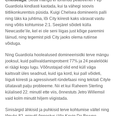
Guardiola kindlasti kaotada, kui ta vähegi soovis
tiitlikonkurentsis püsida. Kuigi Chelsea domineeris palli
ning läks ka juhtima, lõi City kiiresti kaks väravat vastu
ning võitis kohtumise 2:1. Seejärel sõideti külla
Newcastle’ile, kel ei ole seni liigas just kõige paremini
läinud, ning tegemist pidi City jaoks olema rutiinse
võiduga.
Ning Guardiola hoolealused domineerisidki terve mängu
jooksul, kuid pallivaldamisprotsent 77% ja 24 pealelööki
ei räägi kogu lugu. Võõrustajad olid end küll väga
kaitsvalt üles seadnud, kuid iga kord, kui pall võideti,
liiguti kiiresti ja agressiivselt ründefaasi ning tekitati Cityle
üllatavalt palju probleeme. Nii et kui Raheem Sterling
külalised 22. minutil ette viis, õnnestuts Jetro Willemsil
vaid kolm minutit hiljem viigistada.
Sinisärgid ähkisid ja puhkisid terve kohtumise vältel ning
lõpuks 82. minutil õnnestus jälle Kevin De Bruyne