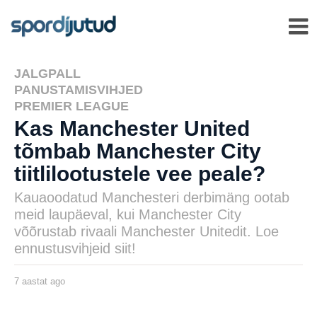
JALGPALL
,
PANUSTAMISVIHJED
,
PREMIER LEAGUE
Kas Manchester United
tõmbab Manchester City
tiitlilootustele vee peale?
Kauaoodatud Manchesteri derbimäng ootab
meid laupäeval, kui Manchester City
võõrustab rivaali Manchester Unitedit. Loe
ennustusvihjeid siit!
7 aastat ago
7
a
a
s
by