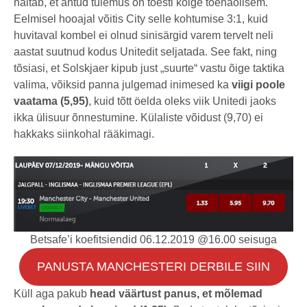
näitab, et antud tulemus on tõesti kõige tõenäolisem.
Eelmisel hooajal võitis City selle kohtumise 3:1, kuid
huvitaval kombel ei olnud sinisärgid varem tervelt neli
aastat suutnud kodus Unitedit seljatada. See fakt, ning
tõsiasi, et Solskjaer kipub just „suurte“ vastu õige taktika
valima, võiksid panna julgemad inimesed ka
viigi poole
vaatama (5,95)
, kuid tõtt öelda oleks viik Unitedi jaoks
ikka ülisuur õnnestumine. Külaliste võidust (9,70) ei
hakkaks siinkohal rääkimagi.
Betsafe’i koefitsiendid 06.12.2019 @16.00 seisuga
PANUSTA MANCHESTERI DERBILE SIIN
Küll aga pakub
head väärtust panus, et mõlemad