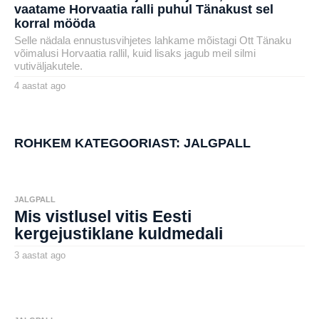
vaatame Horvaatia ralli puhul Tänakust sel
korral mööda
Selle nädala ennustusvihjetes lahkame mõistagi Ott Tänaku
võimalusi Horvaatia rallil, kuid lisaks jagub meil silmi
vutiväljakutele.
4 aastat ago
4
a
by
a
karlj
s
t
a
ROHKEM KATEGOORIAST:
JALGPALL
t
a
g
o
JALGPALL
Mis vistlusel vitis Eesti
kergejustiklane kuldmedali
3 aastat ago
3
a
by
a
aborg
s
t
a
t