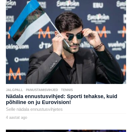
a
t
a
g
o
JALGPALL
,
PANUSTAMISVIHJED
,
TENNIS
Nädala ennustusvihjed: Sporti tehakse, kuid
põhiline on ju Eurovision!
Selle nädala ennustusvihjetes
4 aastat ago
4
a
by
a
karlj
s