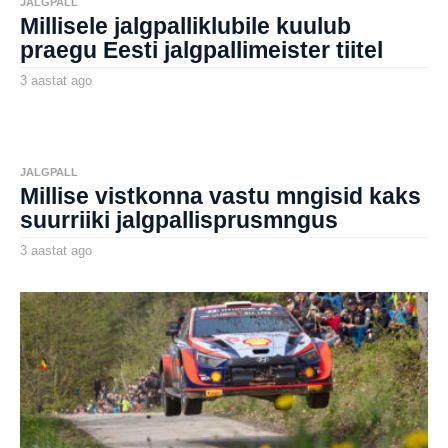
JALGPALL
a
Millisele jalgpalliklubile kuulub
g
o
praegu Eesti jalgpallimeister tiitel
3 aastat ago
3
a
by
a
aborg
s
t
a
t
JALGPALL
a
Millise vistkonna vastu mngisid kaks
g
o
suurriiki jalgpallisprusmngus
3 aastat ago
3
a
by
a
aborg
s
t
a
t
a
g
o