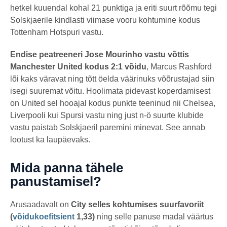
hetkel kuuendal kohal 21 punktiga ja eriti suurt rõõmu tegi
Solskjaerile kindlasti viimase vooru kohtumine kodus
Tottenham Hotspuri vastu.
Endise peatreeneri Jose Mourinho vastu võttis
Manchester United kodus 2:1 võidu
, Marcus Rashford
lõi kaks väravat ning tõtt öelda väärinuks võõrustajad siin
isegi suuremat võitu. Hoolimata pidevast koperdamisest
on United sel hooajal kodus punkte teeninud nii Chelsea,
Liverpooli kui Spursi vastu ning just n-ö suurte klubide
vastu paistab Solskjaeril paremini minevat. See annab
lootust ka laupäevaks.
Mida panna tähele
panustamisel?
Arusaadavalt on
City selles kohtumises suurfavoriit
(
võidukoefitsient
1,33)
ning selle panuse madal väärtus