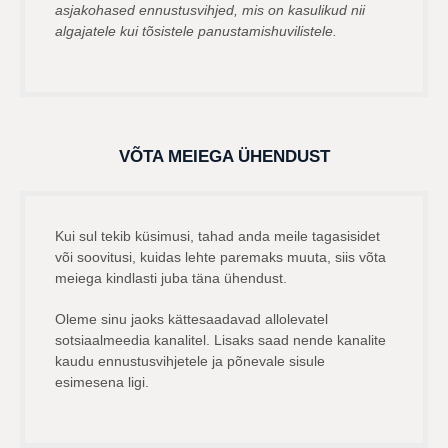
asjakohased ennustusvihjed, mis on kasulikud nii
algajatele kui tõsistele panustamishuvilistele.
VÕTA MEIEGA ÜHENDUST
Kui sul tekib küsimusi, tahad anda meile tagasisidet
või soovitusi, kuidas lehte paremaks muuta, siis võta
meiega kindlasti juba täna ühendust.
Oleme sinu jaoks kättesaadavad allolevatel
sotsiaalmeedia kanalitel. Lisaks saad nende kanalite
kaudu ennustusvihjetele ja põnevale sisule
esimesena ligi.