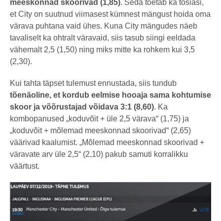
meeskonnad skoorivad (1,85)
. Seda toetab ka tõsiasi,
et City on suutnud viimasest kümnest mängust hoida oma
värava puhtana vaid ühes. Kuna City mängudes näeb
tavaliselt ka ohtralt väravaid, siis tasub siingi eeldada
vähemalt 2,5 (1,50) ning miks mitte ka rohkem kui 3,5
(2,30).
Kui tahta täpset tulemust ennustada, siis tundub
tõenäoline, et kordub eelmise hooaja sama kohtumise
skoor ja võõrustajad võidava 3:1 (8,60)
. Ka
kombopanused „koduvõit + üle 2,5 värava“ (1,75) ja
„koduvõit + mõlemad meeskonnad skoorivad“ (2,65)
väärivad kaalumist. „Mõlemad meeskonnad skoorivad +
väravate arv üle 2,5“ (2,10) pakub samuti korralikku
väärtust.