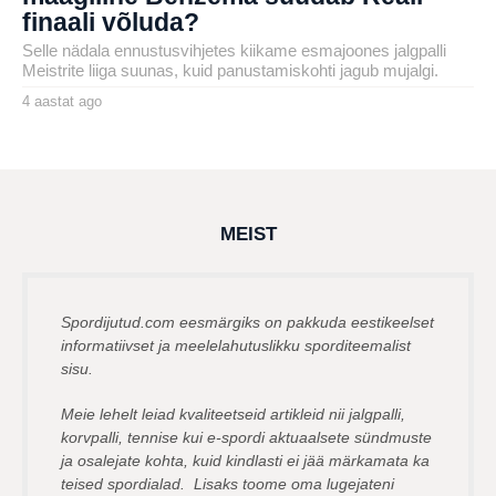
finaali võluda?
Selle nädala ennustusvihjetes kiikame esmajoones jalgpalli
Meistrite liiga suunas, kuid panustamiskohti jagub mujalgi.
4 aastat ago
4
a
by
a
karlj
s
t
a
t
a
g
MEIST
o
Spordijutud.com eesmärgiks on pakkuda eestikeelset
informatiivset ja meelelahutuslikku sporditeemalist
sisu.
Meie lehelt leiad kvaliteetseid artikleid nii jalgpalli,
korvpalli, tennise kui e-spordi aktuaalsete sündmuste
ja osalejate kohta, kuid kindlasti ei jää märkamata ka
teised spordialad. Lisaks toome oma lugejateni