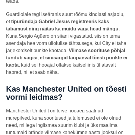
teada.
Guardiolale tegi iseäranis suurt rõõmu kindlasti asjaolu,
et
tipuründaja Gabriel Jesus registreeris kaks
tabamust ning näitas ka muidu väga head mängu.
Kuna Sergio Agüero on siiani vigastatud, siis on tema
asendaja hea vorm üliolulise tähtsusega, kui City ei taha
järjekordselt punkte kaotada.
Viimase soorituse põhjal
tundub vägisi, et sinisärgid laupäeval tõesti punkte ei
kaota
, kuid sel hooajal ollakse kaitseliinis üllatavalt
haprad, nii et saab näha.
Kas Manchester United on tõesti
vormi leidmas?
Manchester Unitedit on terve hooaeg saatnud
murepilved, kuna sooritused ja tulemused ei ole olnud
need, millega Inglismaa suurim klubi ja üks maailma
tuntumaid brände viimase kahekümne aasta jooksul on