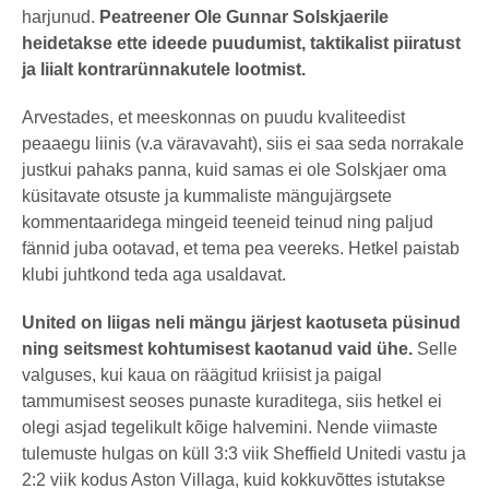
harjunud.
Peatreener Ole Gunnar Solskjaerile
heidetakse ette ideede puudumist, taktikalist piiratust
ja liialt kontrarünnakutele lootmist.
Arvestades, et meeskonnas on puudu kvaliteedist
peaaegu liinis (v.a väravavaht), siis ei saa seda norrakale
justkui pahaks panna, kuid samas ei ole Solskjaer oma
küsitavate otsuste ja kummaliste mängujärgsete
kommentaaridega mingeid teeneid teinud ning paljud
fännid juba ootavad, et tema pea veereks. Hetkel paistab
klubi juhtkond teda aga usaldavat.
United on liigas neli mängu järjest kaotuseta püsinud
ning seitsmest kohtumisest kaotanud vaid ühe.
Selle
valguses, kui kaua on räägitud kriisist ja paigal
tammumisest seoses punaste kuraditega, siis hetkel ei
olegi asjad tegelikult kõige halvemini. Nende viimaste
tulemuste hulgas on küll 3:3 viik Sheffield Unitedi vastu ja
2:2 viik kodus Aston Villaga, kuid kokkuvõttes istutakse