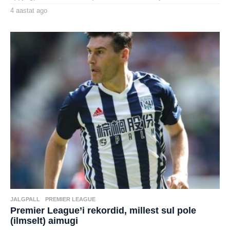
4 aastat ago
4
a
by
a
henryl
s
t
a
t
a
g
o
JALGPALL
,
PREMIER LEAGUE
Premier League’i rekordid, millest sul pole
(ilmselt) aimugi