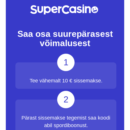
Saa osa suurepärasest
võimalusest
1
Tee vähemalt 10 € sissemakse.
2
Pärast sissemakse tegemist saa koodi
abil spordiboonust.