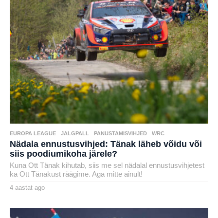
EUROPA LEAGUE
,
JALGPALL
,
PANUSTAMISVIHJED
,
WRC
Nädala ennustusvihjed: Tänak läheb võidu või
siis poodiumikoha järele?
Kuna Ott Tänak kihutab, siis me sel nädalal ennustusvihjetest
ka Ott Tänakust räägime. Aga mitte ainult!
4 aastat ago
4
a
by
a
karlj
s
t