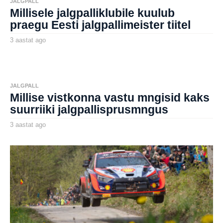
JALGPALL
a
Millisele jalgpalliklubile kuulub
g
o
praegu Eesti jalgpallimeister tiitel
3 aastat ago
3
a
by
a
aborg
s
t
a
t
JALGPALL
a
Millise vistkonna vastu mngisid kaks
g
o
suurriiki jalgpallisprusmngus
3 aastat ago
3
a
by
a
aborg
s
t
a
t
a
g
o