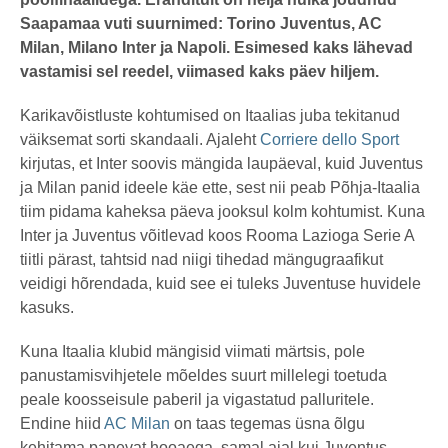
g
o
Saapamaa vuti suurnimed: Torino Juventus, AC
Milan, Milano Inter ja Napoli. Esimesed kaks lähevad
vastamisi sel reedel, viimased kaks päev hiljem.
Karikavõistluste kohtumised on Itaalias juba tekitanud
väiksemat sorti skandaali. Ajaleht
Corriere dello Sport
kirjutas, et Inter soovis mängida laupäeval, kuid Juventus
ja Milan panid ideele käe ette, sest nii peab Põhja-Itaalia
tiim pidama kaheksa päeva jooksul kolm kohtumist. Kuna
Inter ja Juventus võitlevad koos Rooma Lazioga Serie A
tiitli pärast, tahtsid nad niigi tihedad mängugraafikut
veidigi hõrendada, kuid see ei tuleks Juventuse huvidele
kasuks.
Kuna Itaalia klubid mängisid viimati märtsis, pole
panustamisvihjetele mõeldes suurt millelegi toetuda
peale koosseisule paberil ja vigastatud palluritele.
Endine hiid
AC Milan
on taas tegemas üsna õlgu
kehitama panevat hooaega, samal ajal kui Juventus