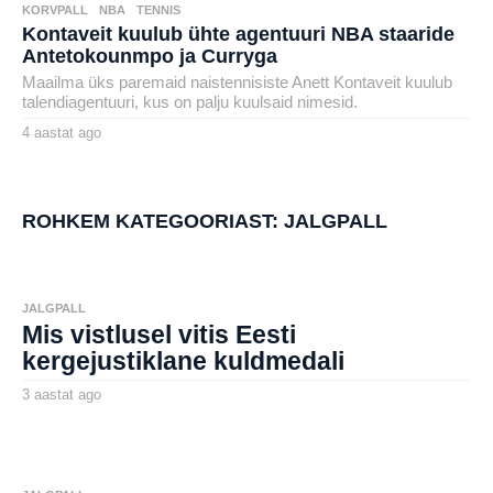
KORVPALL
,
NBA
,
TENNIS
Kontaveit kuulub ühte agentuuri NBA staaride
Antetokounmpo ja Curryga
Maailma üks paremaid naistennisiste Anett Kontaveit kuulub
talendiagentuuri, kus on palju kuulsaid nimesid.
4 aastat ago
4
a
by
a
henryl
s
t
a
ROHKEM KATEGOORIAST:
JALGPALL
t
a
g
o
JALGPALL
Mis vistlusel vitis Eesti
kergejustiklane kuldmedali
3 aastat ago
3
a
by
a
aborg
s
t
a
t