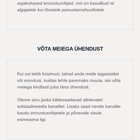
asjakohased ennustusvihjed, mis on kasulikud nii
algajatele kui tõsistele panustamishuvilistele.
VÕTA MEIEGA ÜHENDUST
Kui sul tekib küsimusi, tahad anda meile tagasisidet
või soovitusi, kuidas lehte paremaks muuta, siis võta
meiega kindlasti juba täna ühendust.
Oleme sinu jaoks kättesaadavad allolevatel
sotsiaalmeedia kanalitel. Lisaks saad nende kanalite
kaudu ennustusvihjetele ja põnevale sisule
esimesena ligi.