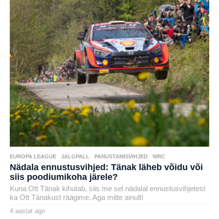
EUROPA LEAGUE
,
JALGPALL
,
PANUSTAMISVIHJED
,
WRC
Nädala ennustusvihjed: Tänak läheb võidu või
siis poodiumikoha järele?
Kuna Ott Tänak kihutab, siis me sel nädalal ennustusvihjetest
ka Ott Tänakust räägime. Aga mitte ainult!
4 aastat ago
4
a