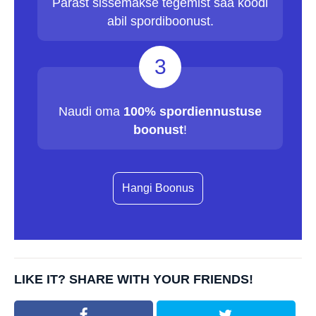
Pärast sissemakse tegemist saa koodi
abil spordiboonust.
3
Naudi oma
100% spordiennustuse
boonust
!
Hangi Boonus
LIKE IT? SHARE WITH YOUR FRIENDS!