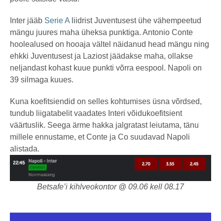
Inter jääb
Serie A
liidrist Juventusest ühe vähempeetud
mängu juures maha üheksa punktiga. Antonio Conte
hoolealused on hooaja vältel näidanud head mängu ning
ehkki Juventusest ja Laziost jäädakse maha, ollakse
neljandast kohast kuue punkti võrra eespool. Napoli on
39 silmaga kuues.
Kuna koefitsiendid on selles kohtumises üsna võrdsed,
tundub liigatabelit vaadates Interi võidukoefitsient
väärtuslik. Seega ärme hakka jalgratast leiutama, tänu
millele ennustame, et Conte ja Co suudavad Napoli
alistada.
Betsafe’i kihlveokontor @ 09.06 kell 08.17