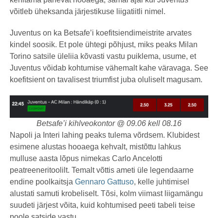
võitleb üheksanda järjestikuse liigatiitli nimel.
Juventus on ka Betsafe’i koefitsiendimeistrite arvates
kindel soosik. Et pole ühtegi põhjust, miks peaks Milan
Torino satsile üleliia kõvasti vastu puiklema, usume, et
Juventus võidab kohtumise vähemalt kahe väravaga. See
koefitsient on tavalisest triumfist juba oluliselt magusam.
Betsafe’i kihlveokontor @ 09.06 kell 08.16
Napoli ja Interi lahing peaks tulema võrdsem. Klubidest
esimene alustas hooaega kehvalt, mistõttu lahkus
mulluse aasta lõpus nimekas Carlo Ancelotti
peatreeneritoolilt. Temalt võttis ameti üle legendaarne
endine poolkaitsja
Gennaro Gattuso
, kelle juhtimisel
alustati samuti krobeliselt. Tõsi, kolm viimast liigamängu
suudeti järjest võita, kuid kohtumised peeti tabeli teise
poole satside vastu.