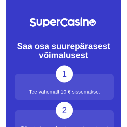
Saa osa suurepärasest
võimalusest
1
Tee vähemalt 10 € sissemakse.
2