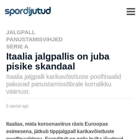
JALGPALL
,
PANUSTAMISVIHJED
,
SERIE A
Itaalia jalgpallis on juba
pisike skandaal
Itaalia jalgpalli karikavõistluste poolfinaalid
pakuvad panustamissõbrale korralikku
väärtust.
6 aastat ago
6
a
a
s
by
t
henryl
Itaalias, mida koroonaviirus räsis Euroopas
a
esimesena, jätkub tippjalgpall karikavõistluste
t
a
poolfinaalidega. Eranditult on nelja hulka jõudnud