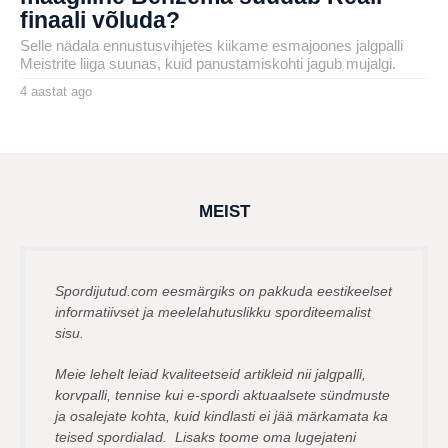
finaali võluda?
Selle nädala ennustusvihjetes kiikame esmajoones jalgpalli
Meistrite liiga suunas, kuid panustamiskohti jagub mujalgi.
4 aastat ago
4
a
by
a
karlj
s
t
a
t
a
g
MEIST
o
Spordijutud.com eesmärgiks on pakkuda eestikeelset
informatiivset ja meelelahutuslikku sporditeemalist
sisu.
Meie lehelt leiad kvaliteetseid artikleid nii jalgpalli,
korvpalli, tennise kui e-spordi aktuaalsete sündmuste
ja osalejate kohta, kuid kindlasti ei jää märkamata ka
teised spordialad. Lisaks toome oma lugejateni