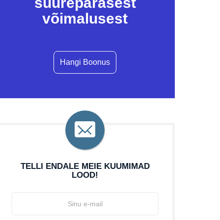
suurepärasest
võimalusest
Hangi Boonus
TELLI ENDALE MEIE KUUMIMAD
LOOD!