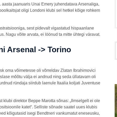
. aasta jaanuaris Unai Emery juhendatava Arsenaliga,
 poolkaitsjat oligi Londoni klubi sel hetkel kõige rohkem
tratsiooniga, sest pidevalt vigastatud hispaanlane
. Nagu võite arvata, ei löönud ta mitte ühtegi väravat.
i Arsenal -> Torino
sk oma võimetesse oli võrreldav Zlatan Ibrahimovici
lase mõõtu välja ei andnud ning seda üllatavam oli
urdnud ründaja siirdub laenule Itaalia koljati Juventuse
st klubi direktor Beppe Marotta sõnas: „Ilmselgelt ei ole
sitsioonile katet“. Selliste sõnade saatel uues klubis
need kõigutasid isegi Bendtneri vankumatut eneseusku,