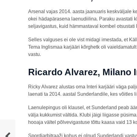
Arsenal vajas 2014. aasta jaanuaris keskväljale k
okei hädapärasena laenudiilina. Paraku avastati klu
seljavigastus, kuid hämmastaval kombel otsustati 
Selles valguses ei ole vist midagi imestada, et Kä
Tema Inglismaa karjääri kõrghetk oli vaieldamatult
vastu.
Ricardo Alvarez, Milano 
Ricky Alvarez alustas oma Interi karjääri väga palju
laenati ta 2014. aastal Sunderlandile, kes võitles
Laenulepingus oli klausel, et Sunderland peab ää
välja kukkumist vältida. Klubi jäigi liigasse püsima,
hooaja vältel põlvevigastuse tõttu kaasa vaid 13 
Spordiarbitraaži kohus ei olnud Sunderlandi vastuv