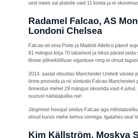
sest mees sai platsile vaid 11 korda ja ei skoorinu
Radamel Falcao, AS Mon
Londoni Chelsea
Falcao oli oma Porto ja Madridi Atletico päevil supe
91 mängus kirja 70 tabamust ja liikus pärast se
tõsise põlvekõõluse vigastuse ning ei olnud taga
2014. aastal otsustas Manchester Unitedi värske 
õnne proovida ja nii siirduski Falcao Manchester
õnnestus mehel 29 mängus skoorida vaid 4 juhul, 
suurust nädalapalka ise!
Järgmisel hooajal siirdus Falcao aga mõistatuslik
olnud kursis mehe kehva vormiga. Igatahes seal l
Kim Källström, Moskva S