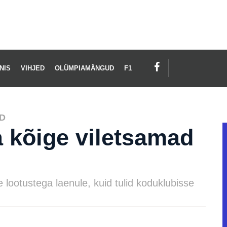
NIS
VIHJED
OLÜMPIAMÄNGUD
F1
D
a kõige viletsamad
te lootustega laenule, kuid tulid koduklubisse