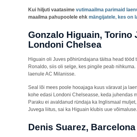
a
s
by
Kui hiljuti vaatasime
vutimaailma parimaid laenu
t
JakobL
a
maailma pahupoolele ehk
mängijatele, kes on 
t
a
g
Gonzalo Higuain, Torino 
o
Londoni Chelsea
Higuain oli Juves põhiründajana täitsa head tööd t
Ronaldo, siis oli selge, kes pingile peab nihkuma. 
laenule AC Milanisse.
Seal lõi mees poole hooajaga kuus väravat ja laen
kohe edasi Londoni Chelseasse, keda juhendas me
Paraku ei avaldanud ründaja ka Inglismaal muljet, 
Juvega liitus, sai ka Higuain klubis uue võimaluse
Denis Suarez, Barcelona