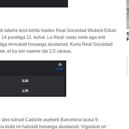
belis teist kohta hoidev Real Sociedad tillukest Eibari
S
d 14 punktiga 11. kohal. La Reali vastu neile aga eriti
äga lennukalt hooaega alustanud. Kuna Real Sociedad
me, et ka siin näeme üle 2,5 värava.
t üles tulnud Cadizile asetseb Barcelona lausa 9.
ia klubi nii halvasti hooaega alustanud. Vigastusi on