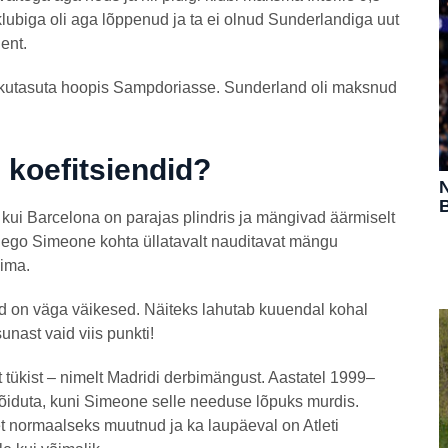
lubiga oli aga lõppenud ja ta ei olnud Sunderlandiga uut
ent.
nekutasuta hoopis Sampdoriasse. Sunderland oli maksnud
 koefitsiendid?
N
B
 kui Barcelona on parajas plindris ja mängivad äärmiselt
a Diego Simeone kohta üllatavalt nauditavat mängu
bima.
d on väga väikesed. Näiteks lahutab kuuendal kohal
unast vaid viis punkti!
ükist – nimelt Madridi derbimängust. Aastatel 1999–
võiduta, kuni Simeone selle needuse lõpuks murdis.
t normaalseks muutnud ja ka laupäeval on Atleti