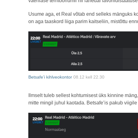
vaenlase territooriumil nii lähedal favoriidistaatuse
Usume aga, et Real võtab end selleks mänguks ko
on aga taaskord liiga parim kaitseliin, mistõttu en
Betsafe’i kihlveokontor
08.12 kell 22.30
Ilmselt tuleb sellest kohtumisest üks kinnine mäng, 
mitte mingil juhul kaotada. Betsafe’is pakub viigil