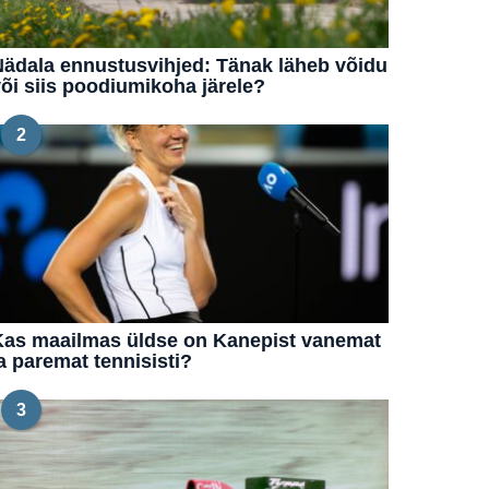
ädala ennustusvihjed: Tänak läheb võidu
õi siis poodiumikoha järele?
2
Kas maailmas üldse on Kanepist vanemat
a paremat tennisisti?
3