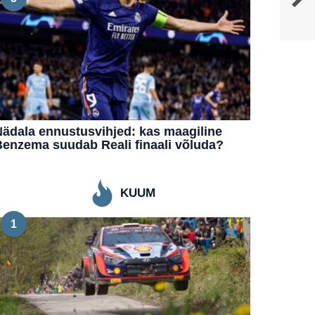
ädala ennustusvihjed: kas maagiline
enzema suudab Reali finaali võluda?
KUUM
1