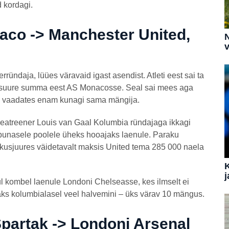
d kordagi.
aco -> Manchester United,
N
v
rründaja, lüües väravaid igast asendist. Atleti eest sai ta
da suure summa eest AS Monacosse. Seal sai mees aga
si vaadates enam kunagi sama mängija.
peatreener Louis van Gaal Kolumbia ründajaga ikkagi
i punasele poolele üheks hooajaks laenule. Paraku
kusjuures väidetavalt maksis United tema 285 000 naela
j
ul kombel laenule Londoni Chelseasse, kes ilmselt ei
äks kolumbialasel veel halvemini – üks värav 10 mängus.
partak -> Londoni Arsenal