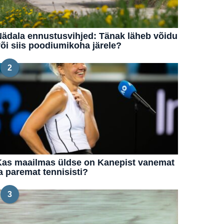
ädala ennustusvihjed: Tänak läheb võidu
õi siis poodiumikoha järele?
2
Kas maailmas üldse on Kanepist vanemat
a paremat tennisisti?
3