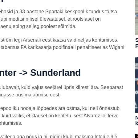
ehasid ja 33-aastane Spartaki keskpoolik tundus täitsa
bi meditsiinilisel ülevaatusel, et rootslasel on
laenuleping sellegipoolest sõlmida.
S
llström tegi Arsenali eest kaasa vaid neljas kohtumises.
 tabamus FA karikasarja poolfinaali penaltiseerias Wigani
Inter -> Sunderland
lubavalt, kuid vajus seejärel üpris kiiresti ära. Seepärast
 liigasse püsimajäämise eest.
repooliku hooaja lõppedes ära ostma, kui neil õnnestub
 kuid väitis, et klausel on kehtetu, sest Alvarez lõi terve
N
kohtumises.
k
äitega aga nõus ja nii pidigi klubi maksma Interile 9,5