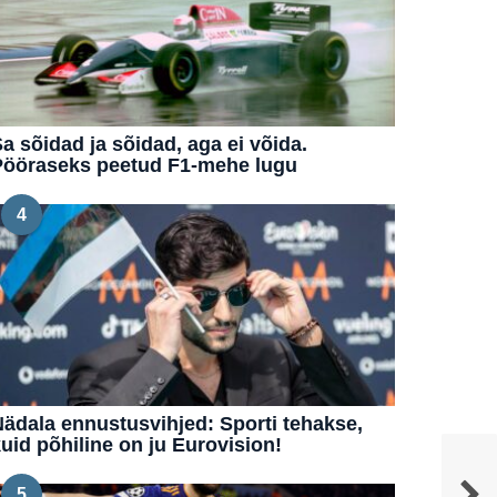
a sõidad ja sõidad, aga ei võida.
Pööraseks peetud F1-mehe lugu
4
ädala ennustusvihjed: Sporti tehakse,
uid põhiline on ju Eurovision!
5