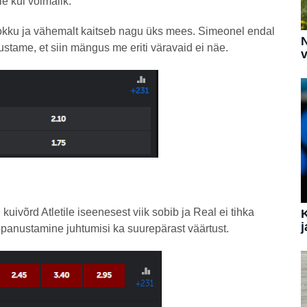
le kui võimalik.
kku ja vähemalt kaitseb nagu üks mees. Simeonel endal
N
nustame, et siin mängus me eriti väravaid ei näe.
v
kuivõrd Atletile iseenesest viik sobib ja Real ei tihka
j
e panustamine juhtumisi ka suurepärast väärtust.