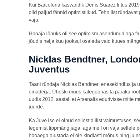
Kui Barcelona kasvandik Denis Suarez liitus 2019
olid paljud fännid optimistlikud. Tehnilist ründavat
vaja.
Hooaja lõpuks oli see optimism asendunud aga frus
jõudis nelja kuu jooksul osaleda vaid kuues mängus
Nicklas Bendtner, London
Juventus
Taani ründaja Nicklas Bendtneri enesekindlus ja u
omadega. Üheski muus kategoorias ta paraku roots
uudis 2012. aastal, et Arsenalis edurivisse mitte m
juurde.
Ka Juve ise ei olnud sellest diilist vaimustuses, se
tegemist tippmängijaga, aga meil on vaja sellele po
hooaega alustada ei ole kindlasti mõnus ning ju 