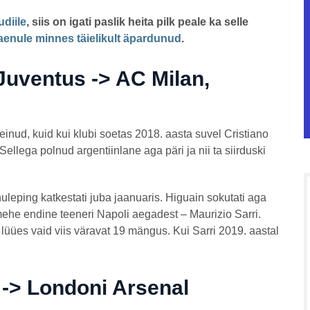
diile
, siis on igati paslik heita pilk peale ka selle
laenule minnes täielikult äpardunud
.
Juventus -> AC Milan,
einud, kuid kui klubi soetas 2018. aasta suvel Cristiano
Sellega polnud argentiinlane aga päri ja nii ta siirduski
uleping katkestati juba jaanuaris. Higuain sokutati aga
he endine teeneri Napoli aegadest – Maurizio Sarri.
lüües vaid viis väravat 19 mängus. Kui Sarri 2019. aastal
.
 -> Londoni Arsenal