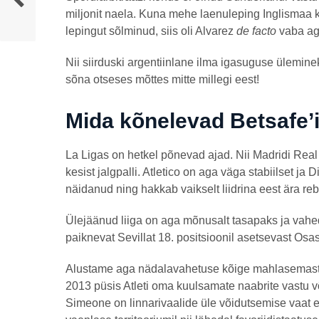
miljonit naela. Kuna mehe laenuleping Inglismaa k
lepingut sõlminud, siis oli Alvarez
de facto
vaba ag
Nii siirduski argentiinlane ilma igasuguse ülemi
sõna otseses mõttes mitte millegi eest!
Mida kõnelevad Betsafe’i
La Ligas on hetkel põnevad ajad. Nii Madridi Real
kesist jalgpalli. Atletico on aga väga stabiilset j
näidanud ning hakkab vaikselt liidrina eest ära re
Ülejäänud liiga on aga mõnusalt tasapaks ja vahe
paiknevat Sevillat 18. positsioonil asetsevast Osas
Alustame aga nädalavahetuse kõige mahlasemast t
2013 püsis Atleti oma kuulsamate naabrite vastu 
Simeone on linnarivaalide üle võidutsemise vaat e