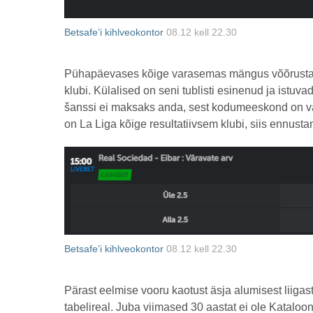
Betsafe’i kihlveokontor
08.12 kell 22.30
Pühapäevases kõige varasemas mängus võõrustab ta
klubi. Külalised on seni tublisti esinenud ja istuva
šanssi ei maksaks anda, sest kodumeeskond on v
on La Liga kõige resultatiivsem klubi, siis ennusta
Betsafe’i kihlveokontor
08.12 kell 22.30
Pärast eelmise vooru kaotust äsja alumisest liigas
tabelireal. Juba viimased 30 aastat ei ole Kataloon