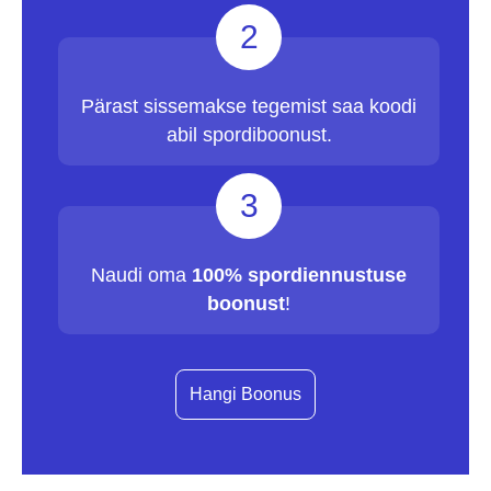
2
Pärast sissemakse tegemist saa koodi
abil spordiboonust.
3
Naudi oma
100% spordiennustuse
boonust
!
Hangi Boonus