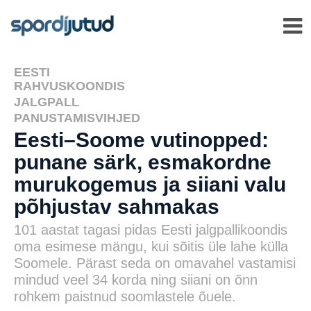
EESTI
,
RAHVUSKOONDIS
JALGPALL
,
PANUSTAMISVIHJED
Eesti–Soome vutinopped:
punane särk, esmakordne
murukogemus ja siiani valu
põhjustav sahmakas
101 aastat tagasi pidas Eesti jalgpallikoondis
oma esimese mängu, kui sõitis üle lahe külla
Soomele. Pärast seda on omavahel vastamisi
mindud veel 34 korda ning siiani on õnn
rohkem paistnud soomlastele õuele.