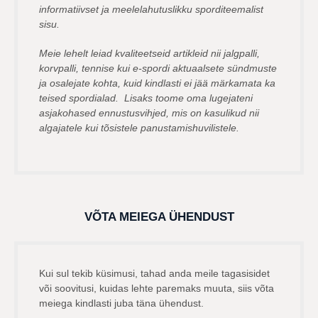
informatiivset ja meelelahutuslikku sporditeemalist
sisu.
Meie lehelt leiad kvaliteetseid artikleid nii jalgpalli,
korvpalli, tennise kui e-spordi aktuaalsete sündmuste
ja osalejate kohta, kuid kindlasti ei jää märkamata ka
teised spordialad. Lisaks toome oma lugejateni
asjakohased ennustusvihjed, mis on kasulikud nii
algajatele kui tõsistele panustamishuvilistele.
VÕTA MEIEGA ÜHENDUST
Kui sul tekib küsimusi, tahad anda meile tagasisidet
või soovitusi, kuidas lehte paremaks muuta, siis võta
meiega kindlasti juba täna ühendust.