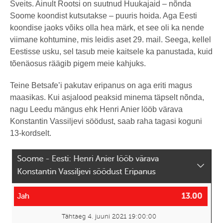
Šveits. Ainult Rootsi on suutnud Huukajaid – nõnda
Soome koondist kutsutakse – puuris hoida. Aga Eesti
koondise jaoks võiks olla hea märk, et see oli ka nende
viimane kohtumine, mis leidis aset 29. mail. Seega, kellel
Eestisse usku, sel tasub meie kaitsele ka panustada, kuid
tõenäosus räägib pigem meie kahjuks.
Teine Betsafe’i pakutav eripanus on aga eriti magus
maasikas. Kui asjalood peaksid minema täpselt nõnda,
nagu Leedu mängus ehk Henri Anier lööb värava
Konstantin Vassiljevi söödust, saab raha tagasi koguni
13-kordselt.