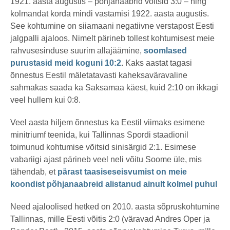
1921. aasta augustis – põhjanaabrid võitsid 3:0 – ning
kolmandat korda mindi vastamisi 1922. aasta augustis.
See kohtumine on siiamaani negatiivne verstapost Eesti
jalgpalli ajaloos. Nimelt pärineb tollest kohtumisest meie
rahvusesinduse suurim allajäämine,
soomlased
purustasid meid koguni 10:2
.
Kaks aastat tagasi
õnnestus Eestil mäletatavasti kaheksaväravaline
sahmakas saada ka Saksamaa käest, kuid 2:10 on ikkagi
veel hullem kui 0:8.
Veel aasta hiljem õnnestus ka Eestil viimaks esimene
minitriumf teenida, kui Tallinnas Spordi staadionil
toimunud kohtumise võitsid sinisärgid 2:1. Esimese
vabariigi ajast pärineb veel neli võitu Soome üle, mis
tähendab, et
pärast taasiseseisvumist on meie
koondist põhjanaabreid alistanud ainult kolmel puhul
Need ajaloolised hetked on 2010. aasta sõpruskohtumine
Tallinnas, mille Eesti võitis 2:0 (väravad Andres Oper ja