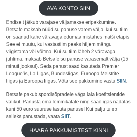
AVA KONTO SIIN
Endiselt jätkub varajase väljamakse eripakkumine.
Betsafe maksab nüüd su panuse varem välja, kui su tiim
on saanud kahe väravaga edumaa mistahes matši etapis.
See ei muutu, kui vastastiim peaks hiljem mängu
viigistama või võitma. Kui su tiim läheb 2 väravaga
juhtima, maksab Betsafe su panuse varasemalt välja (15
minuti jooksul). Seda panust saad kasutada Premier
League’is, La Ligas, Bundesligas, Euroopa Meistrite
liigas ja Euroopa liigas. Võta see pakkumine vastu
SIIN
.
Betsafe pakub spordisõpradele väga laia koefitsientide
valikut. Panusta oma lemmikalale ning saad igas nädalas
kuni 50 euro suuruse tasuta panuse! Kui palju tuleb
selleks panustada, vaata
SIIT
.
HAARA PAKKUMISTEST KINNI