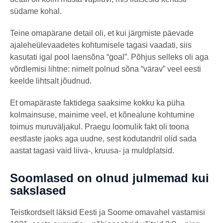
südame kohal.
Teine omapärane detail oli, et kui järgmiste päevade
ajaleheülevaadetes kohtumisele tagasi vaadati, siis
kasutati igal pool laensõna “goal”. Põhjus selleks oli aga
võrdlemisi lihtne: nimelt polnud sõna “värav” veel eesti
keelde lihtsalt jõudnud.
Et omapäraste faktidega saaksime kokku ka püha
kolmainsuse, mainime veel, et kõnealune kohtumine
toimus muruväljakul. Praegu loomulik fakt oli toona
eestlaste jaoks aga uudne, sest kodutandril olid sada
aastat tagasi vaid liiva-, kruusa- ja muldplatsid.
Soomlased on olnud julmemad kui
sakslased
Teistkordselt läksid Eesti ja Soome omavahel vastamisi