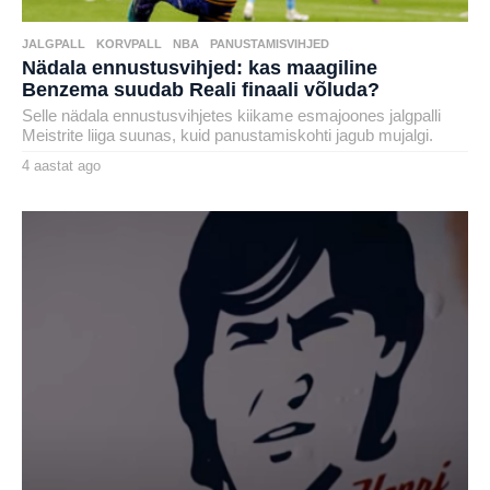
JALGPALL
,
KORVPALL
,
NBA
,
PANUSTAMISVIHJED
Nädala ennustusvihjed: kas maagiline
Benzema suudab Reali finaali võluda?
Selle nädala ennustusvihjetes kiikame esmajoones jalgpalli
Meistrite liiga suunas, kuid panustamiskohti jagub mujalgi.
4 aastat ago
4
a
by
a
karlj
s
t
a
t
a
g
o