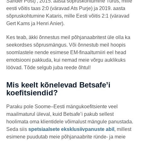
Sander Post) , 2015. aasta sõpruskohtumine Turus, mille
eesti võitis taas 2:0 (väravad Ats Purje) ja 2019. aasta
sõpruskohtumine Kataris, mille Eesti võitis 2:1 (väravad
Gert Kams ja Henri Anier).
Kes teab, äkki õnnestus meil põhjanaabritest üle olla ka
seekordses sõprusmängus. Või õnnestub meil hoopis
soomlastele nende esimese EM-finaalturniiri eel head
emotsiooni pakkuda, kui nemad meie võrgu auklikuks
löövad. Tõde selgub juba reede õhtul!
Mis keelt kõnelevad Betsafe’i
koefitsiendid?
Paraku pole Soome–Eesti mängukoefitsiente veel
maailmaturul üleval, kuid Betsafe’i pakub sellest
hoolimata oma klientidele võimalust mängule panustada.
Seda siis
spetsiaalsete eksklusiivpanuste abil
, millest
esimene puudutab meie põhjanaabrite ründe- ja meie