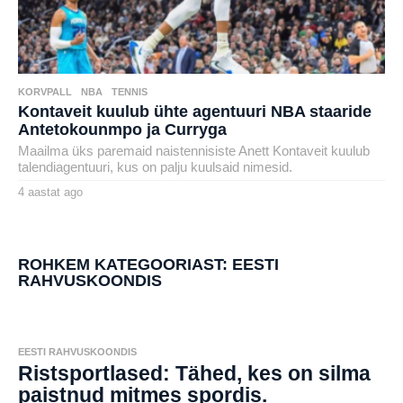
KORVPALL
,
NBA
,
TENNIS
Kontaveit kuulub ühte agentuuri NBA staaride
Antetokounmpo ja Curryga
Maailma üks paremaid naistennisiste Anett Kontaveit kuulub
talendiagentuuri, kus on palju kuulsaid nimesid.
4 aastat ago
4
a
by
a
henryl
s
t
a
ROHKEM KATEGOORIAST:
EESTI
t
RAHVUSKOONDIS
a
g
o
EESTI RAHVUSKOONDIS
Ristsportlased: Tähed, kes on silma
paistnud mitmes spordis.