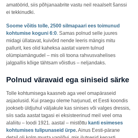
amatöörid, siis põhjanaabrite vastu neil reaalselt šanssi
ei tekkinudki.
Soome võitis tolle, 2500 silmapaari ees toimunud
kohtumise koguni 6:0
.
Samas polnud selle juures
midagi üllatavat, kuivõrd nende leeris mängis mitu
pallurit, kes olid kaheksa aastat varem tulnud
olümpiamängudel – mis oli toona rahvusvahelises
jalgpallis kõige tähtsam võistlus – neljandaks.
Polnud väravaid ega siniseid särke
Tolle kohtumisega kaasneb aga veel omapäraseid
asjaolusid. Kui praegu oleme harjunud, et Eesti koondis
jookseb üldjuhul väljakule kas sinises või valges dressis,
siis sada aastat tagasi ei eksisteerinud meil veel oma
alaliitu – loodi 1921. aastal – mistõttu
kanti esimeses
kohtumises tulipunaseid ürpe
.
Ainus Eesti-pärane
detail oli kolm musta vapilõvi, mis ilutsesid kenasti