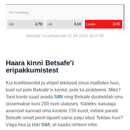
Betsafe’i koefitsiendid 02.06.2021 @13.00
Haara kinni Betsafe’i
eripakkumistest
Kui koefitsiendid ja vihjed tekitasid sinus matšides huvi,
kuid sul pole Betsafe’is kontot, pole ka probleemi. Miks?
Sest konto saad avada
SIIN
ning Betsafe duubeldab sinu
sissemakse kuni 200 euro ulatuses. Näiteks: kasutaja
avamisel kannad oma kontole 150 eurot, millele paneb
Betsafe omalt poolt täpselt sama palju otsa! Tekitas huvi?
Väga hea ja kliki
SIIA
, et saada rohkem infot.