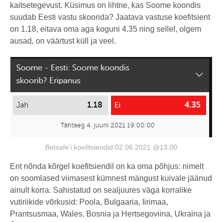
kaitsetegevust. Küsimus on lihtne, kas Soome koondis
suudab Eesti vastu skoorida? Jaatava vastuse koefitsient
on 1.18, eitava oma aga koguni 4.35 ning sellel, olgem
ausad, on väärtust küll ja veel.
Betsafe’i koefitsiendid 02.06.2021 @13.00
Ent nõnda kõrgel koefitsiendil on ka oma põhjus: nimelt
on soomlased viimasest kümnest mängust kuivale jäänud
ainult korra. Sahistatud on sealjuures väga korralike
vutiriikide võrkusid: Poola, Bulgaaria, Iirimaa,
Prantsusmaa, Wales, Bosnia ja Hertsegoviina, Ukraina ja