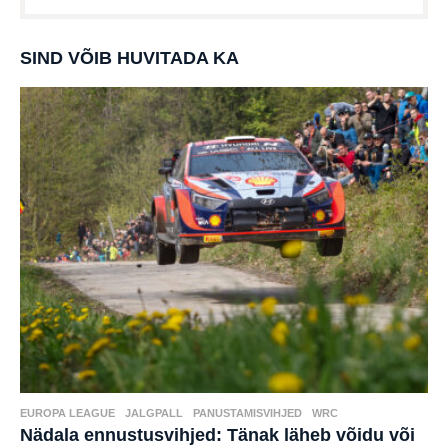
SIND VÕIB HUVITADA KA
EUROPA LEAGUE
,
JALGPALL
,
PANUSTAMISVIHJED
,
WRC
Nädala ennustusvihjed: Tänak läheb võidu või