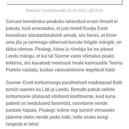
Betsafe’i koefitsiendid 02.06.2021 @13.00
Sarnast tsenderdus-peakoks-lahendust enam ilmselt ei
pakuta, kuid arvestades, et just nimelt Kostja Eesti
koondises standardolukordi annab, siis šanss, et Anier
oma jõu ja rammuga vähemalt korrale löögile mängib, on
täitsa olemas. Pealegi, lubas ju ründaja ka ise pärast
Leedu mängu, et kui tal Soome vastu võimalus peaks
tekkima, siis kavatseb meelsasti heale kamraadile Teemu
Pukkile näidata, kuidas väravalöömine tegelikult käib!
Soome–Eesti kohtumisega paralleelselt madistavad Balti
turniiri raames ka Läti ja Leedu. Betsafe pakub sellele
kohtumisele üllatavalt võrdseid koefitsiente, kuid kuna
paberil on leedulased favoriidid, soovitame nende
pardale hüpata. Pealegi: kolme riigi turniiril viimaseks
jäämine oleks nende jaoks häbi, mille osaks keegi
langeda ei taha!