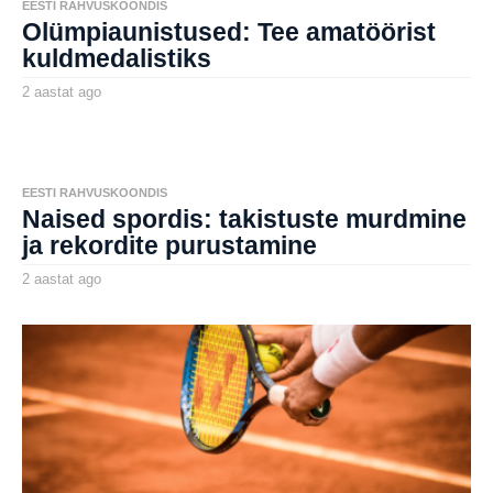
EESTI RAHVUSKOONDIS
a
Olümpiaunistused: Tee amatöörist
g
o
kuldmedalistiks
2 aastat ago
2
a
by
a
aborg
s
t
a
t
EESTI RAHVUSKOONDIS
a
Naised spordis: takistuste murdmine
g
o
ja rekordite purustamine
2 aastat ago
2
a
by
a
aborg
s
t
a
t
a
g
o