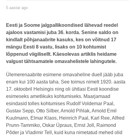
5 aastat ago
5
a
a
s
by
t
karlj
Eesti ja Soome jalgpallikoondised lähevad reedel
a
ajaloos vastamisi juba 36. korda. Senine saldo on
t
a
kindlalt põhjanaabrite kasuks, kes on võitnud 17
g
o
mängu Eesti 8 vastu, lisaks on 10 kohtumist
lõppenud viigilisellt. Käesolevas artiklis heidame
valgust tähtsamatele omavahelistele lahingutele.
Ülemerenaabrite esimene omavaheline duell jääb juba
enam kui 100 aasta taha. See toimus nimelt 1920. aasta
17. oktoobril Helsingis ning oli ühtlasi Eesti koondise
esimeseks ametlikuks kohtumiseks. Maarjamaad
esindasid tolles kohtumises Rudolf Voldemar Paal,
Gustav Sepp, Otto Silber, Arnold Pihlak, Arnold Emil
Kuulmann, Elmar Klaos, Heinrich Paal, Karl Ree, Alfred
Prunn-Tammiko, Oskar Üpraus, Ernst Joll, Raimond
Põder ja Vladimir Tell, kuid kuna nimetatud mehed olid