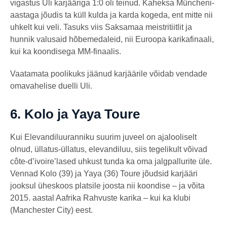
vigastus Uli karjääriga 1:0 oli teinud. Kaheksa Müncheni-
aastaga jõudis ta küll kulda ja karda kogeda, ent mitte nii
uhkelt kui veli. Tasuks viis Saksamaa meistritiitlit ja
hunnik valusaid hõbemedaleid, nii Euroopa karikafinaali,
kui ka koondisega MM-finaalis.
Vaatamata poolikuks jäänud karjäärile võidab vendade
omavahelise duelli Uli.
6.
Kolo ja Yaya Toure
Kui Elevandiluuranniku suurim juveel on ajalooliselt
olnud, üllatus-üllatus, elevandiluu, siis tegelikult võivad
côte-d’ivoire’lased uhkust tunda ka oma jalgpallurite üle.
Vennad Kolo (39) ja Yaya (36) Toure jõudsid karjääri
jooksul üheskoos platsile joosta nii koondise – ja võita
2015. aastal Aafrika Rahvuste karika – kui ka klubi
(Manchester City) eest.