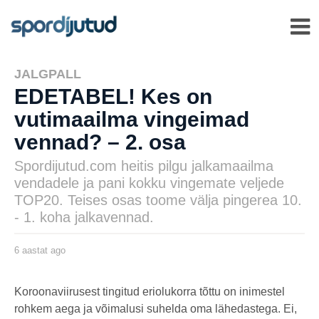
JALGPALL
EDETABEL! Kes on
vutimaailma vingeimad
vennad? – 2. osa
Spordijutud.com heitis pilgu jalkamaailma
vendadele ja pani kokku vingemate veljede
TOP20. Teises osas toome välja pingerea 10.
- 1. koha jalkavennad.
6 aastat ago
6
a
a
s
by
t
msavi
Koroonaviirusest tingitud eriolukorra tõttu on inimestel
a
rohkem aega ja võimalusi suhelda oma lähedastega. Ei,
t