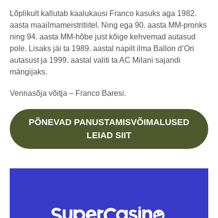
Lõplikult kallutab kaalukausi Franco kasuks aga 1982.
aasta maailmameistritiitel. Ning ega 90. aasta MM-pronks
ning 94. aasta MM-hõbe just kõige kehvemad autasud
pole. Lisaks jäi ta 1989. aastal napilt ilma Ballon d’Ori
autasust ja 1999. aastal valiti ta AC Milani sajandi
mängijaks.
Vennasõja võitja – Franco Baresi.
PÕNEVAD PANUSTAMISVÕIMALUSED
LEIAD SIIT