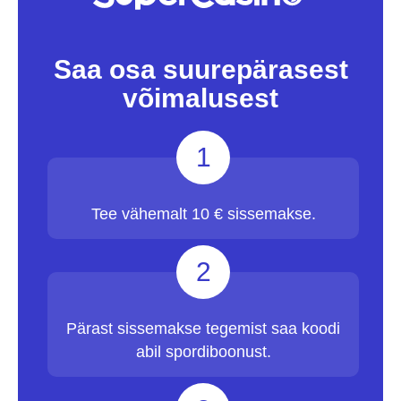
Saa osa suurepärasest
võimalusest
1
Tee vähemalt 10 € sissemakse.
2
Pärast sissemakse tegemist saa koodi
abil spordiboonust.