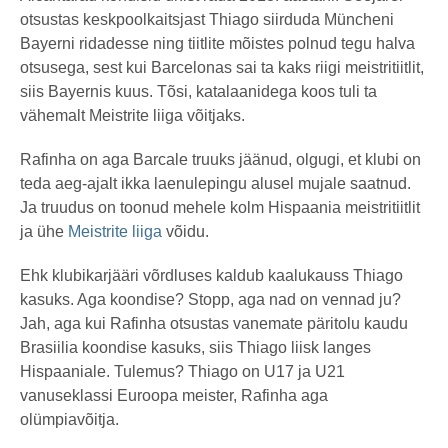
otsustas keskpoolkaitsjast Thiago siirduda Müncheni
Bayerni ridadesse ning tiitlite mõistes polnud tegu halva
otsusega, sest kui Barcelonas sai ta kaks riigi meistritiitlit,
siis Bayernis kuus. Tõsi, katalaanidega koos tuli ta
vähemalt Meistrite liiga võitjaks.
Rafinha on aga Barcale truuks jäänud, olgugi, et klubi on
teda aeg-ajalt ikka laenulepingu alusel mujale saatnud.
Ja truudus on toonud mehele kolm Hispaania meistritiitlit
ja ühe
Meistrite liiga
võidu.
Ehk klubikarjääri võrdluses kaldub kaalukauss Thiago
kasuks. Aga koondise? Stopp, aga nad on vennad ju?
Jah, aga kui Rafinha otsustas vanemate päritolu kaudu
Brasiilia koondise kasuks, siis Thiago liisk langes
Hispaaniale. Tulemus? Thiago on U17 ja U21
vanuseklassi Euroopa meister, Rafinha aga
olümpiavõitja.