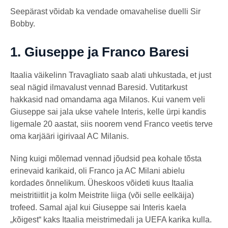
Seepärast võidab ka vendade omavahelise duelli Sir
Bobby.
1.
Giuseppe ja Franco Baresi
Itaalia väikelinn Travagliato saab alati uhkustada, et just
seal nägid ilmavalust vennad Baresid. Vutitarkust
hakkasid nad omandama aga Milanos. Kui vanem veli
Giuseppe sai jala ukse vahele Interis, kelle ürpi kandis
ligemale 20 aastat, siis noorem vend Franco veetis terve
oma karjääri igirivaal AC Milanis.
Ning kuigi mõlemad vennad jõudsid pea kohale tõsta
erinevaid karikaid, oli Franco ja AC Milani abielu
kordades õnnelikum. Üheskoos võideti kuus Itaalia
meistritiitlit ja kolm Meistrite liiga (või selle eelkäija)
trofeed. Samal ajal kui Giuseppe sai Interis kaela
„kõigest“ kaks Itaalia meistrimedali ja UEFA karika kulla.