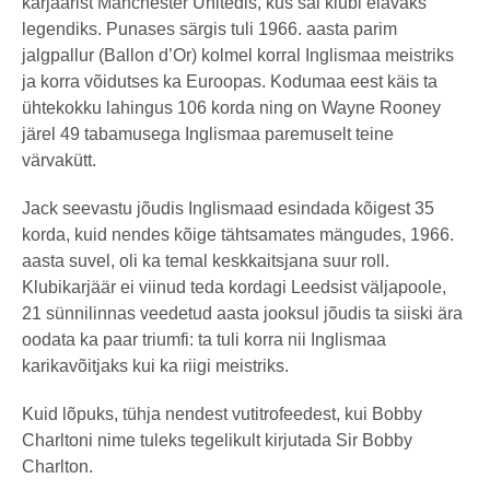
karjäärist Manchester Unitedis, kus sai klubi elavaks
legendiks. Punases särgis tuli 1966. aasta parim
jalgpallur (Ballon d’Or) kolmel korral Inglismaa meistriks
ja korra võidutses ka Euroopas. Kodumaa eest käis ta
ühtekokku lahingus 106 korda ning on Wayne Rooney
järel 49 tabamusega Inglismaa paremuselt teine
värvakütt.
Jack seevastu jõudis Inglismaad esindada kõigest 35
korda, kuid nendes kõige tähtsamates mängudes, 1966.
aasta suvel, oli ka temal keskkaitsjana suur roll.
Klubikarjäär ei viinud teda kordagi Leedsist väljapoole,
21 sünnilinnas veedetud aasta jooksul jõudis ta siiski ära
oodata ka paar triumfi: ta tuli korra nii Inglismaa
karikavõitjaks kui ka riigi meistriks.
Kuid lõpuks, tühja nendest vutitrofeedest, kui Bobby
Charltoni nime tuleks tegelikult kirjutada Sir Bobby
Charlton.