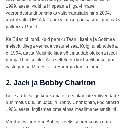
1999. aastal valiti ta Hispaania liiga viimase
veerandsajandi parimaks välismängijaks ning 2004.
aastal valis UEFA ta Taani viimase poolsajandi parimaks
palluriks. Punkt.
Ka Brian oli tubli, kuid paraku Taani, Itaalia ja Šotimaa
meistritiitlitega vennale vastu ei saa. Kuigi tuleb tõdeda,
et 1994. aasta Meistrite liiga võit muudab olukorra isegi
parajalt huvitavaks. Aga sellele on Michaelil omalt poolt
vastu panna MLi eelkäija Euroopa karika triumf.
2.
Jack ja Bobby Charlton
Briti saarte kõige kuulsamate ja edukamate vutivendade
aunimetus kuulub Jack ja Bobby Charltonile, kes aitasid
1966. aastal Inglismaa oma ainsa maailmameistritiitlini.
Vendadest noorem, Bobby, veetis suurema osa oma