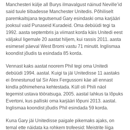
Manchesteri külje all Burys ilmavalgust näinud Neville’id
said tuule tiibadesse Manchester Unitedis. Põhiliselt
paremkaitsjana tegutsenud Gary esindaski oma karjääri
jooksul vaid Punaseid Kuradeid. Oma debüüdi tegi ta
1992. aasta septembris ja viimast korda käis Unitedi eest
väljakul ligemale 20 aastat hiljem, kui rassis 2011. aasta
esimesel päeval West Bromi vastu 71 minutit. Inglismaa
koondist jõudis ta esindada 85 korda.
Vennast kaks aastat noorem Phil tegi oma Unitedi
debüüdi 1994. aastal. Kuigi ta jäi Unitedisse 11 aastaks
ei õnnestunud tal Sir Alex Fergussoni käe all ennast
kindla põhimehena kehtestada. Küll oli Phili näol
tegemist ustava tööratsuga. 2005. aastal lahkus ta lõpuks
Evertoni, kus palliski oma karjääri lõpuni 2013. aastal.
Inglismaa koondist jõudis Phil esindada 59 korda.
Kuna Gary jäi Unitedisse paigale pikemaks ajaks, on
temal ette näidata ka rohkem trofeesid: Meistrite liiga