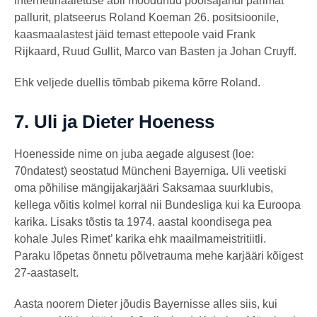
internetihääletuse abil möödunud poolsajandi parimat
pallurit, platseerus Roland Koeman 26. positsioonile,
kaasmaalastest jäid temast ettepoole vaid Frank
Rijkaard, Ruud Gullit, Marco van Basten ja Johan Cruyff.
Ehk veljede duellis tõmbab pikema kõrre Roland.
7.
Uli ja Dieter Hoeness
Hoenesside nime on juba aegade algusest (loe:
70ndatest) seostatud Müncheni Bayerniga. Uli veetiski
oma põhilise mängijakarjääri Saksamaa suurklubis,
kellega võitis kolmel korral nii Bundesliga kui ka Euroopa
karika. Lisaks tõstis ta 1974. aastal koondisega pea
kohale Jules Rimet’ karika ehk maailmameistritiitli.
Paraku lõpetas õnnetu põlvetrauma mehe karjääri kõigest
27-aastaselt.
Aasta noorem Dieter jõudis Bayernisse alles siis, kui