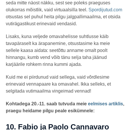
a
seda mitte näost näkku, sest see poleks praeguses
g
o
olukorras mõistlik, vaid virtuaalsilla teel.
Spordijutud.com
otsustas sel puhul heita pilgu jalgpallimaailma, et otsida
vutirägastikust erinevaid vendasid.
Lisaks, kuna veljede omavahelisse suhtlusse käib
tavapäraselt ka ärapanemine, otsustasime ka meie
sellele kaasa aidata: seetõttu anname omalt poolt
hinnangu, kumb vend võib tänu selja taha jäänud
karjäärile rohkem rinna kummi ajada.
Kuid me ei piirdunud vaid sellega, vaid võrdlesime
erinevaid vennapaare ka omavahel. Ikka selleks, et
selgitada vutimaailma vingeimad vennad!
Kohtadega 20.-11. saab tutvuda meie
eelmises artiklis
,
praegu heidame pilgu peale esikümnele:
10.
Fabio ja Paolo Cannavaro