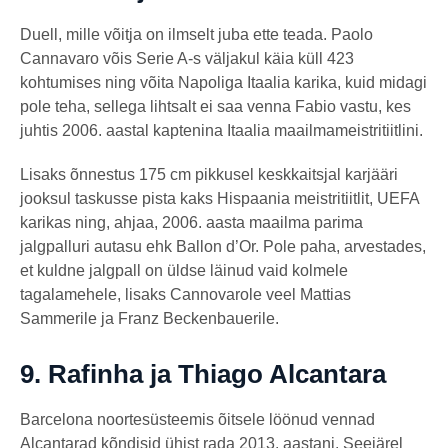
Duell, mille võitja on ilmselt juba ette teada. Paolo
Cannavaro võis Serie A-s väljakul käia küll 423
kohtumises ning võita Napoliga Itaalia karika, kuid midagi
pole teha, sellega lihtsalt ei saa venna Fabio vastu, kes
juhtis 2006. aastal kaptenina Itaalia maailmameistritiitlini.
Lisaks õnnestus 175 cm pikkusel keskkaitsjal karjääri
jooksul taskusse pista kaks Hispaania meistritiitlit, UEFA
karikas ning, ahjaa, 2006. aasta maailma parima
jalgpalluri autasu ehk Ballon d’Or. Pole paha, arvestades,
et kuldne jalgpall on üldse läinud vaid kolmele
tagalamehele, lisaks Cannovarole veel Mattias
Sammerile ja Franz Beckenbauerile.
9.
Rafinha ja Thiago Alcantara
Barcelona noortesüsteemis õitsele löönud vennad
Alcantarad kõndisid ühist rada 2013. aastani. Seejärel