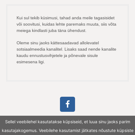
Kui sul tekib küsimusi, tahad anda meile tagasisidet
või soovitusi, kuidas lehte paremaks muuta, siis võta
meiega kindlasti juba täna ühendust.
Oleme sinu jaoks kättesaadavad allolevatel
sotsiaalmeedia kanalitel. Lisaks saad nende kanalite
kaudu ennustusvihjetele ja põnevale sisule
esimesena ligi.
Sellel veebilehel kasutatakse küpsiseid, et luua sinu jaoks parim
kasutajakogemus. Veebilehe kasutamist jätkates nõustute küpsiste