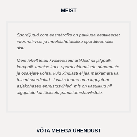
a
g
MEIST
o
Spordijutud.com eesmärgiks on pakkuda eestikeelset
informatiivset ja meelelahutuslikku sporditeemalist
sisu.
Meie lehelt leiad kvaliteetseid artikleid nii jalgpalli,
korvpalli, tennise kui e-spordi aktuaalsete sündmuste
ja osalejate kohta, kuid kindlasti ei jää märkamata ka
teised spordialad. Lisaks toome oma lugejateni
asjakohased ennustusvihjed, mis on kasulikud nii
algajatele kui tõsistele panustamishuvilistele.
VÕTA MEIEGA ÜHENDUST