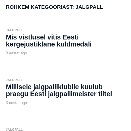
a
ROHKEM KATEGOORIAST:
JALGPALL
t
a
g
o
JALGPALL
Mis vistlusel vitis Eesti
kergejustiklane kuldmedali
3 aastat ago
3
a
by
a
aborg
s
t
a
t
JALGPALL
a
Millisele jalgpalliklubile kuulub
g
o
praegu Eesti jalgpallimeister tiitel
3 aastat ago
3
a
by
a
aborg
s
t
a
t
JALGPALL