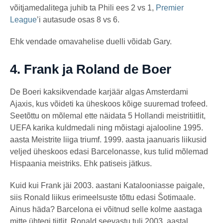
võitjamedalitega juhib ta Phili ees 2 vs 1,
Premier
League
’i autasude osas 8 vs 6.
Ehk vendade omavahelise duelli võidab Gary.
4.
Frank ja Roland de Boer
De Boeri kaksikvendade karjäär algas Amsterdami
Ajaxis, kus võideti ka üheskoos kõige suuremad trofeed.
Seetõttu on mõlemal ette näidata 5 Hollandi meistritiitlit,
UEFA karika kuldmedali ning mõistagi ajalooline 1995.
aasta Meistrite liiga triumf. 1999. aasta jaanuaris liikusid
veljed üheskoos edasi Barcelonasse, kus tulid mõlemad
Hispaania meistriks. Ehk patiseis jätkus.
Kuid kui Frank jäi 2003. aastani Katalooniasse paigale,
siis Ronald liikus erimeelsuste tõttu edasi Šotimaale.
Ainus häda? Barcelona ei võitnud selle kolme aastaga
mitte ühtegi tiitlit. Ronald seevastu tuli 2003. aastal