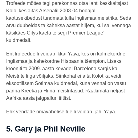
Trofeede mõttes tegi perekonnas otsa lahti keskkaitsjast
Kolo, kes aitas Arsenalil 2003-04 hooajal
kaotusekibedust tundmata tulla Inglismaa meistriks. Seda
arvu duubeldas ta kaheksa aastat hiljem, kui sai vennaga
käsikäes Citys kaela teisegi Premier League’i
kuldmedali.
Ent trofeeduelli võidab ikkai Yaya, kes on kolmekordne
Inglismaa ja kahekordne Hispaania tšempion. Lisaks
krooniti ta 2009. aasta kevadel Barcelona särgis ka
Meistrite liiga võitjaks. Siinkohal ei aita Kolot ka veidi
eksootilisem Šotimaa kuldmedal, kuna vennal on vastu
panna Kreeka ja Hiina meistritasud. Rääkimata neljast
Aafrika aasta jalgpalluri tiitlist.
Ehk vendade omavahelise tuelli võidab, jah, Yaya.
5.
Gary ja Phil Neville