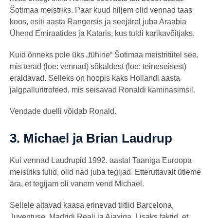
Šotimaa meistriks. Paar kuud hiljem olid vennad taas
koos, esiti aasta Rangersis ja seejärel juba Araabia
Ühend Emiraatides ja Kataris, kus tuldi karikavõitjaks.
Kuid õnneks pole üks „tühine“ Šotimaa meistritiitel see,
mis terad (loe: vennad) sõkaldest (loe: teineseisest)
eraldavad. Selleks on hoopis kaks Hollandi aasta
jalgpalluritrofeed, mis seisavad Ronaldi kaminasimsil.
Vendade duelli võidab Ronald.
3.
Michael ja Brian Laudrup
Kui vennad Laudrupid 1992. aastal Taaniga Euroopa
meistriks tulid, olid nad juba tegijad. Etteruttavalt ütleme
ära, et tegijam oli vanem vend Michael.
Sellele aitavad kaasa erinevad tiitlid Barcelona,
Juventuse, Madridi Reali ja Ajaxiga. Lisaks faktid, et