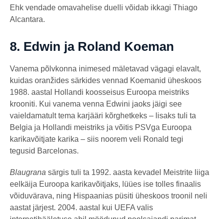
Ehk vendade omavahelise duelli võidab ikkagi Thiago
Alcantara.
8.
Edwin ja Roland Koeman
Vanema põlvkonna inimesed mäletavad vägagi elavalt,
kuidas oranžides särkides vennad Koemanid üheskoos
1988. aastal Hollandi koosseisus Euroopa meistriks
krooniti. Kui vanema venna Edwini jaoks jäigi see
vaieldamatult tema karjääri kõrghetkeks – lisaks tuli ta
Belgia ja Hollandi meistriks ja võitis PSVga Euroopa
karikavõitjate karika – siis noorem veli Ronald tegi
tegusid Barcelonas.
Blaugrana
särgis tuli ta 1992. aasta kevadel Meistrite liiga
eelkäija Euroopa karikavõitjaks, lüües ise tolles finaalis
võiduvärava, ning Hispaanias püsiti üheskoos troonil neli
aastat järjest. 2004. aastal kui UEFA valis