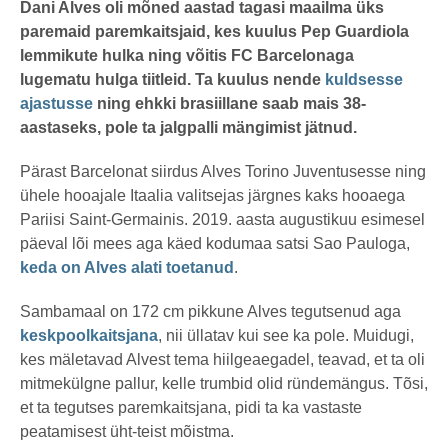
t
henryl
Dani Alves oli mõned aastad tagasi maailma üks
a
paremaid paremkaitsjaid, kes kuulus Pep Guardiola
t
a
lemmikute hulka ning võitis FC Barcelonaga
g
o
lugematu hulga tiitleid. Ta kuulus nende
kuldsesse
ajastusse
ning ehkki brasiillane saab mais 38-
aastaseks, pole ta jalgpalli mängimist jätnud.
Pärast Barcelonat siirdus Alves Torino Juventusesse ning
ühele hooajale Itaalia valitsejas järgnes kaks hooaega
Pariisi Saint-Germainis. 2019. aasta augustikuu esimesel
päeval lõi mees aga käed kodumaa satsi Sao Pauloga,
keda on Alves alati toetanud
.
Sambamaal on 172 cm pikkune Alves tegutsenud aga
keskpoolkaitsjana
, nii üllatav kui see ka pole. Muidugi,
kes mäletavad Alvest tema hiilgeaegadel, teavad, et ta oli
mitmekülgne pallur, kelle trumbid olid ründemängus. Tõsi,
et ta tegutses paremkaitsjana, pidi ta ka vastaste
peatamisest üht-teist mõistma.