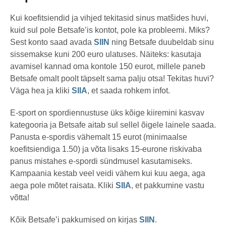
Kui koefitsiendid ja vihjed tekitasid sinus matšides huvi,
kuid sul pole Betsafe’is kontot, pole ka probleemi. Miks?
Sest konto saad avada
SIIN
ning Betsafe duubeldab sinu
sissemakse kuni 200 euro ulatuses. Näiteks: kasutaja
avamisel kannad oma kontole 150 eurot, millele paneb
Betsafe omalt poolt täpselt sama palju otsa! Tekitas huvi?
Väga hea ja kliki
SIIA
, et saada rohkem infot.
E-sport on spordiennustuse üks kõige kiiremini kasvav
kategooria ja Betsafe aitab sul sellel õigele lainele saada.
Panusta e-spordis vähemalt 15 eurot (minimaalse
koefitsiendiga 1.50) ja võta lisaks 15-eurone riskivaba
panus mistahes e-spordi sündmusel kasutamiseks.
Kampaania kestab veel veidi vähem kui kuu aega, aga
aega pole mõtet raisata. Kliki
SIIA
, et pakkumine vastu
võtta!
Kõik Betsafe’i pakkumised on kirjas
SIIN
.