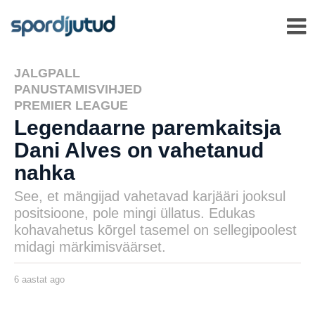
JALGPALL
,
PANUSTAMISVIHJED
,
PREMIER LEAGUE
Legendaarne paremkaitsja
Dani Alves on vahetanud
nahka
See, et mängijad vahetavad karjääri jooksul
positsioone, pole mingi üllatus. Edukas
kohavahetus kõrgel tasemel on sellegipoolest
midagi märkimisväärset.
6 aastat ago
6
a
a
s
by