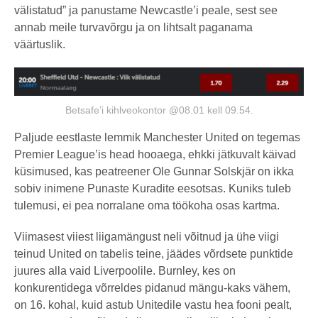
välistatud” ja panustame Newcastle’i peale, sest see
annab meile turvavõrgu ja on lihtsalt paganama
väärtuslik.
Betsafe’i kihlveokontor @08.01 kell 09.54.
Paljude eestlaste lemmik Manchester United on tegemas
Premier League’is head hooaega, ehkki jätkuvalt käivad
küsimused, kas peatreener Ole Gunnar Solskjär on ikka
sobiv inimene Punaste Kuradite eesotsas. Kuniks tuleb
tulemusi, ei pea norralane oma töökoha osas kartma.
Viimasest viiest liigamängust neli võitnud ja ühe viigi
teinud United on tabelis teine, jäädes võrdsete punktide
juures alla vaid Liverpoolile. Burnley, kes on
konkurentidega võrreldes pidanud mängu-kaks vähem,
on 16. kohal, kuid astub Unitedile vastu hea fooni pealt,