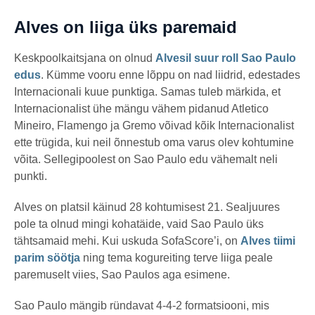
Alves on liiga üks paremaid
Keskpoolkaitsjana on olnud
Alvesil suur roll Sao Paulo
edus
. Kümme vooru enne lõppu on nad liidrid, edestades
Internacionali kuue punktiga. Samas tuleb märkida, et
Internacionalist ühe mängu vähem pidanud Atletico
Mineiro, Flamengo ja Gremo võivad kõik Internacionalist
ette trügida, kui neil õnnestub oma varus olev kohtumine
võita. Sellegipoolest on Sao Paulo edu vähemalt neli
punkti.
Alves on platsil käinud 28 kohtumisest 21. Sealjuures
pole ta olnud mingi kohatäide, vaid Sao Paulo üks
tähtsamaid mehi. Kui uskuda SofaScore’i, on
Alves tiimi
parim söötja
ning tema kogureiting terve liiga peale
paremuselt viies, Sao Paulos aga esimene.
Sao Paulo mängib ründavat 4-4-2 formatsiooni, mis