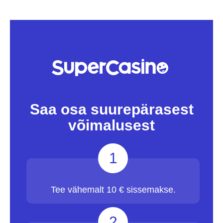
Saa osa suurepärasest
võimalusest
1
Tee vähemalt 10 € sissemakse.
2