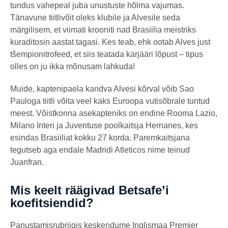
tundus vahepeal juba unustuste hõlma vajumas.
Tänavune tiitlivõit oleks klubile ja Alvesile seda
märgilisem, et viimati krooniti nad Brasiilia meistriks
kuraditosin aastat tagasi. Kes teab, ehk ootab Alves just
tšempionitrofeed, et siis teatada karjääri lõpust – tipus
olles on ju ikka mõnusam lahkuda!
Muide, kaptenipaela kandva Alvesi kõrval võib Sao
Pauloga tiitli võita veel kaks Euroopa vutisõbrale tuntud
meest. Võistkonna asekapteniks on endine Rooma Lazio,
Milano Interi ja Juventuse poolkaitsja Hernanes, kes
esindas Brasiiliat kokku 27 korda. Paremkaitsjana
tegutseb aga endale Madridi Atleticos nime teinud
Juanfran.
Mis keelt räägivad Betsafe’i
koefitsiendid?
Panustamisrubriigis keskendume Inglismaa Premier