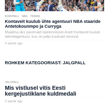
KORVPALL
,
NBA
,
TENNIS
Kontaveit kuulub ühte agentuuri NBA staaride
Antetokounmpo ja Curryga
Maailma üks paremaid naistennisiste Anett Kontaveit kuulub
talendiagentuuri, kus on palju kuulsaid nimesid.
4 aastat ago
4
a
by
a
henryl
s
t
a
ROHKEM KATEGOORIAST:
JALGPALL
t
a
g
o
JALGPALL
Mis vistlusel vitis Eesti
kergejustiklane kuldmedali
3 aastat ago
3
a
by
a