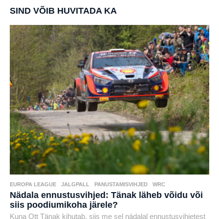
SIND VÕIB HUVITADA KA
EUROPA LEAGUE
,
JALGPALL
,
PANUSTAMISVIHJED
,
WRC
Nädala ennustusvihjed: Tänak läheb võidu või
siis poodiumikoha järele?
Kuna Ott Tänak kihutab, siis me sel nädalal ennustusvihjetest