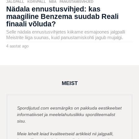
JALGPALL
,
KORVPALL
,
NBA
,
PANUSTAMISVIHJED
Nädala ennustusvihjed: kas
maagiline Benzema suudab Reali
finaali võluda?
Selle nädala ennustusvihjetes kiikame esmajoones jalgpalli
Meistrite liiga suunas, kuid panustamiskohti jagub mujalgi.
4 aastat ago
4
a
by
a
karlj
s
t
a
t
a
g
MEIST
o
Spordijutud.com eesmärgiks on pakkuda eestikeelset
informatiivset ja meelelahutuslikku sporditeemalist
sisu.
Meie lehelt leiad kvaliteetseid artikleid nii jalgpalli,