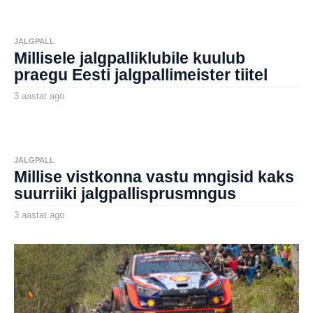
aborg
s
t
a
t
JALGPALL
a
Millisele jalgpalliklubile kuulub
g
o
praegu Eesti jalgpallimeister tiitel
3 aastat ago
3
a
by
a
aborg
s
t
a
t
JALGPALL
a
Millise vistkonna vastu mngisid kaks
g
o
suurriiki jalgpallisprusmngus
3 aastat ago
3
a
by
a
aborg
s
t
a
t
a
g
o