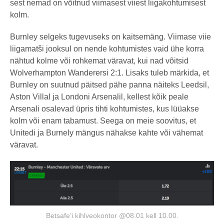
sest nemad on võitnud viimasest viiest liigakohtumisest
kolm.
Burnley selgeks tugevuseks on kaitsemäng. Viimase viie
liigamatši jooksul on nende kohtumistes vaid ühe korra
nähtud kolme või rohkemat väravat, kui nad võitsid
Wolverhampton Wanderersi 2:1. Lisaks tuleb märkida, et
Burnley on suutnud päitsed pähe panna näiteks Leedsil,
Aston Villal ja Londoni Arsenalil, kellest kõik peale
Arsenali osalevad üpris tihti kohtumistes, kus lüüakse
kolm või enam tabamust. Seega on meie soovitus, et
Unitedi ja Burnely mängus nähakse kahte või vähemat
väravat.
Betsafe’i kihlveokontor @08.01 kell 10.00.