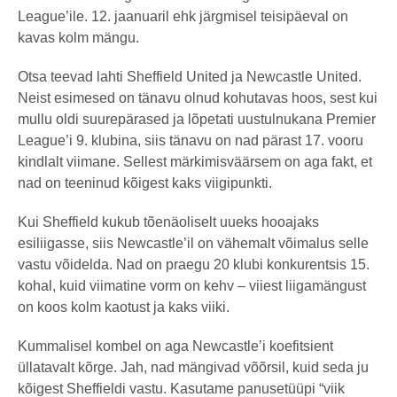
League’ile. 12. jaanuaril ehk järgmisel teisipäeval on
kavas kolm mängu.
Otsa teevad lahti Sheffield United ja Newcastle United.
Neist esimesed on tänavu olnud kohutavas hoos, sest kui
mullu oldi suurepärased ja lõpetati uustulnukana Premier
League’i 9. klubina, siis tänavu on nad pärast 17. vooru
kindlalt viimane. Sellest märkimisväärsem on aga fakt, et
nad on teeninud kõigest kaks viigipunkti.
Kui Sheffield kukub tõenäoliselt uueks hooajaks
esiliigasse, siis Newcastle’il on vähemalt võimalus selle
vastu võidelda. Nad on praegu 20 klubi konkurentsis 15.
kohal, kuid viimatine vorm on kehv – viiest liigamängust
on koos kolm kaotust ja kaks viiki.
Kummalisel kombel on aga Newcastle’i koefitsient
üllatavalt kõrge. Jah, nad mängivad võõrsil, kuid seda ju
kõigest Sheffieldi vastu. Kasutame panusetüüpi “viik