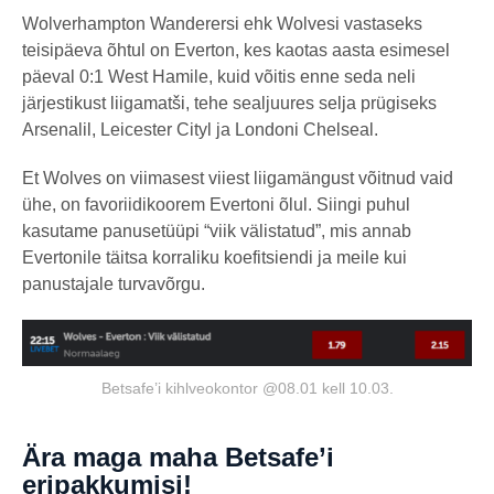
Wolverhampton Wanderersi ehk Wolvesi vastaseks
teisipäeva õhtul on Everton, kes kaotas aasta esimesel
päeval 0:1 West Hamile, kuid võitis enne seda neli
järjestikust liigamatši, tehe sealjuures selja prügiseks
Arsenalil, Leicester Cityl ja Londoni Chelseal.
Et Wolves on viimasest viiest liigamängust võitnud vaid
ühe, on favoriidikoorem Evertoni õlul. Siingi puhul
kasutame panusetüüpi “viik välistatud”, mis annab
Evertonile täitsa korraliku koefitsiendi ja meile kui
panustajale turvavõrgu.
Betsafe’i kihlveokontor @08.01 kell 10.03.
Ära maga maha Betsafe’i
eripakkumisi!