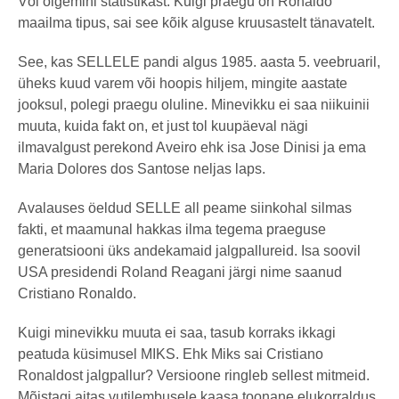
Või õigemini statistikast. Kuigi praegu on Ronaldo
maailma tipus, sai see kõik alguse kruusastelt tänavatelt.
See, kas SELLELE pandi algus 1985. aasta 5. veebruaril,
üheks kuud varem või hoopis hiljem, mingite aastate
jooksul, polegi praegu oluline. Minevikku ei saa niikuinii
muuta, kuida fakt on, et just tol kuupäeval nägi
ilmavalgust perekond Aveiro ehk isa Jose Dinisi ja ema
Maria Dolores dos Santose neljas laps.
Avalauses öeldud SELLE all peame siinkohal silmas
fakti, et maamunal hakkas ilma tegema praeguse
generatsiooni üks andekamaid jalgpallureid. Isa soovil
USA presidendi Roland Reagani järgi nime saanud
Cristiano Ronaldo.
Kuigi minevikku muuta ei saa, tasub korraks ikkagi
peatuda küsimusel MIKS. Ehk Miks sai Cristiano
Ronaldost jalgpallur? Versioone ringleb sellest mitmeid.
Mõistagi aitas vutilembusele kaasa toonane elukorraldus