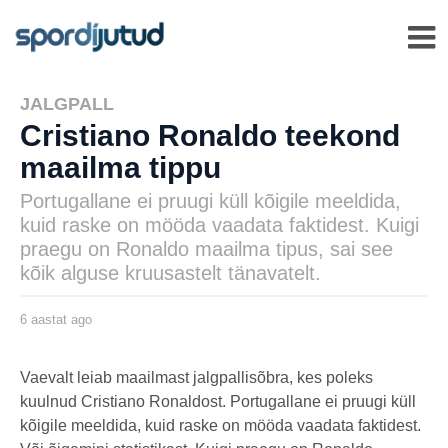
JALGPALL
Cristiano Ronaldo teekond
maailma tippu
Portugallane ei pruugi küll kõigile meeldida,
kuid raske on mööda vaadata faktidest. Kuigi
praegu on Ronaldo maailma tipus, sai see
kõik alguse kruusastelt tänavatelt.
6 aastat ago
6
a
a
s
by
t
msavi
Vaevalt leiab maailmast jalgpallisõbra, kes poleks
a
kuulnud Cristiano Ronaldost. Portugallane ei pruugi küll
t
a
kõigile meeldida, kuid raske on mööda vaadata faktidest.
g
o