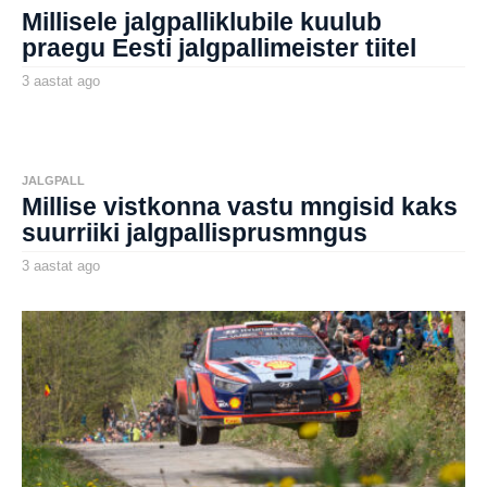
a
Millisele jalgpalliklubile kuulub
g
o
praegu Eesti jalgpallimeister tiitel
3 aastat ago
3
a
by
a
aborg
s
t
a
t
JALGPALL
a
Millise vistkonna vastu mngisid kaks
g
o
suurriiki jalgpallisprusmngus
3 aastat ago
3
a
by
a
aborg
s
t
a
t
a
g
o