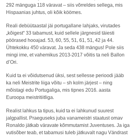
292 mänguga 118 väravat – siis võrreldes sellega, mis
Hispaanias juhtus, oli kõik köömes.
Reali debüütaastal jäi portugallane lahjaks, virutades
„kõigest“ 33 tabamust, kuid sellele järgnesid täiesti
pöörased hooajad. 53, 60, 55, 51, 61, 51, 42 ja 44.
Ühtekokku 450 väravat. Ja seda 438 mängus! Pole siis
mingi ime, et vahemikus 2013-2017 võitis ta neli Ballon
d’Ori.
Kuid ta ei võidutsenud üksi, sest sellesse perioodi jääb
ka neli Meistrite liiga võitu – sh kolm järjest – ning
mõistagi edu Portugaliga, mis tipnes 2016. aasta
Euroopa meistritiitliga.
Realist lahkus ta tipus, kuid ta ei lahkunud suurest
jalgpallist. Praeguseks juba vanameistri staatust omav
Ronaldo jätkab väravate kõmmutamist Juventuses. Ja iga
vutisõber teab, et tabamusi tuleb jätkuvalt nagu Vändrast