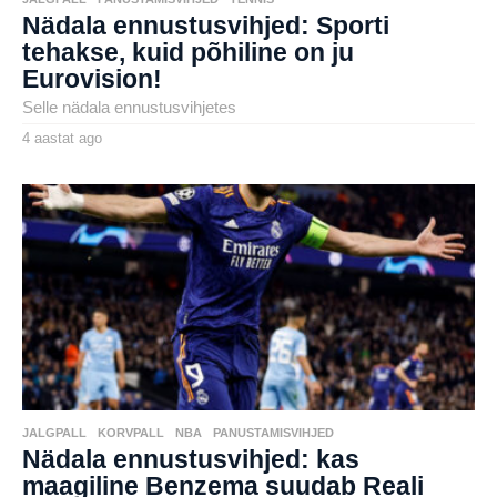
Nädala ennustusvihjed: Sporti
tehakse, kuid põhiline on ju
Eurovision!
Selle nädala ennustusvihjetes
4 aastat ago
4
a
by
a
karlj
s
t
a
t
a
g
o
JALGPALL
,
KORVPALL
,
NBA
,
PANUSTAMISVIHJED
Nädala ennustusvihjed: kas
maagiline Benzema suudab Reali