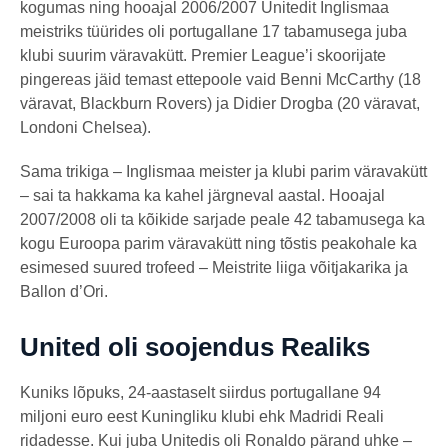
kogumas ning hooajal 2006/2007 Unitedit Inglismaa
meistriks tüürides oli portugallane 17 tabamusega juba
klubi suurim väravakütt. Premier League’i skoorijate
pingereas jäid temast ettepoole vaid Benni McCarthy (18
väravat, Blackburn Rovers) ja Didier Drogba (20 väravat,
Londoni Chelsea).
Sama trikiga – Inglismaa meister ja klubi parim väravakütt
– sai ta hakkama ka kahel järgneval aastal. Hooajal
2007/2008 oli ta kõikide sarjade peale 42 tabamusega ka
kogu Euroopa parim väravakütt ning tõstis peakohale ka
esimesed suured trofeed – Meistrite liiga võitjakarika ja
Ballon d’Ori.
United oli soojendus Realiks
Kuniks lõpuks, 24-aastaselt siirdus portugallane 94
miljoni euro eest Kuningliku klubi ehk Madridi Reali
ridadesse. Kui juba Unitedis oli Ronaldo pärand uhke –