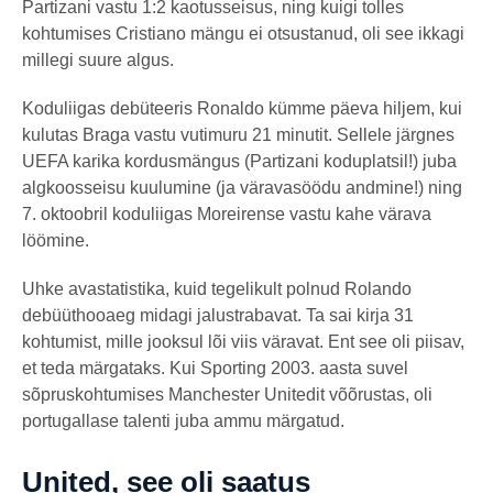
Partizani vastu 1:2 kaotusseisus, ning kuigi tolles
kohtumises Cristiano mängu ei otsustanud, oli see ikkagi
millegi suure algus.
Koduliigas debüteeris Ronaldo kümme päeva hiljem, kui
kulutas Braga vastu vutimuru 21 minutit. Sellele järgnes
UEFA karika kordusmängus (Partizani koduplatsil!) juba
algkoosseisu kuulumine (ja väravasöödu andmine!) ning
7. oktoobril koduliigas Moreirense vastu kahe värava
löömine.
Uhke avastatistika, kuid tegelikult polnud Rolando
debüüthooaeg midagi jalustrabavat. Ta sai kirja 31
kohtumist, mille jooksul lõi viis väravat. Ent see oli piisav,
et teda märgataks. Kui Sporting 2003. aasta suvel
sõpruskohtumises Manchester Unitedit võõrustas, oli
portugallase talenti juba ammu märgatud.
United, see oli saatus