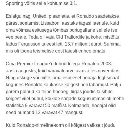
Sporting võitis selle kohtumise 3:1.
Esialgu nägi Unitedi plaan ette, et Ronaldo saadetakse
pärast soetamist Lissaboni aastaks tagasi laenule, kuid
oma võimsa esitusega tõmbas portugallane sellele ise
vee peale. Teda oli vaja Old Traffordile ja kohe, mistõttu
ladus Fergusson ta eest letti 13,7 miljonit eurot. Summa,
mis oli toona teismelise eest täiesti enneolematu.
Oma Premier League’i debüüdi tega Ronaldo 2003.
aasta augustis, kuid väravatearve avas alles novembris.
Ning uskuge või mitte, oma esimesel hooaja Inglismaal
kogunes Ronaldo kaukasse kõigest neli tabamust. Palju
parem polnud ka teine hooaeg: liigas jõudis ta sihile
kõigest viiel puhul, kõikide sarjade kogusummas oli mehe
statistika 9 väravat 50 matšist. Kolmandal hooajal olid
need numbrid 12 väravat 47 mängust.
Kuid Ronaldo-nimeline-torm oli kõigest vaikselt jõudu