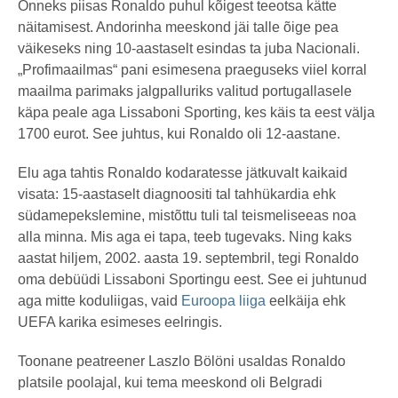
Õnneks piisas Ronaldo puhul kõigest teeotsa kätte
näitamisest. Andorinha meeskond jäi talle õige pea
väikeseks ning 10-aastaselt esindas ta juba Nacionali.
„Profimaailmas“ pani esimesena praeguseks viiel korral
maailma parimaks jalgpalluriks valitud portugallasele
käpa peale aga Lissaboni Sporting, kes käis ta eest välja
1700 eurot. See juhtus, kui Ronaldo oli 12-aastane.
Elu aga tahtis Ronaldo kodaratesse jätkuvalt kaikaid
visata: 15-aastaselt diagnoositi tal tahhükardia ehk
südamepekslemine, mistõttu tuli tal teismeliseeas noa
alla minna. Mis aga ei tapa, teeb tugevaks. Ning kaks
aastat hiljem, 2002. aasta 19. septembril, tegi Ronaldo
oma debüüdi Lissaboni Sportingu eest. See ei juhtunud
aga mitte koduliigas, vaid
Euroopa liiga
eelkäija ehk
UEFA karika esimeses eelringis.
Toonane peatreener Laszlo Bölöni usaldas Ronaldo
platsile poolajal, kui tema meeskond oli Belgradi