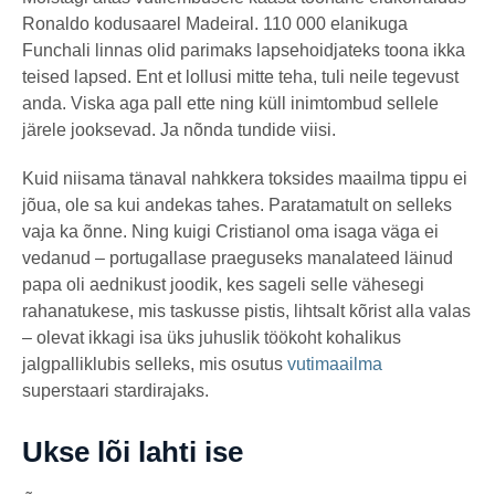
Ronaldo kodusaarel Madeiral. 110 000 elanikuga
Funchali linnas olid parimaks lapsehoidjateks toona ikka
teised lapsed. Ent et lollusi mitte teha, tuli neile tegevust
anda. Viska aga pall ette ning küll inimtombud sellele
järele jooksevad. Ja nõnda tundide viisi.
Kuid niisama tänaval nahkkera toksides maailma tippu ei
jõua, ole sa kui andekas tahes. Paratamatult on selleks
vaja ka õnne. Ning kuigi Cristianol oma isaga väga ei
vedanud – portugallase praeguseks manalateed läinud
papa oli aednikust joodik, kes sageli selle vähesegi
rahanatukese, mis taskusse pistis, lihtsalt kõrist alla valas
– olevat ikkagi isa üks juhuslik töökoht kohalikus
jalgpalliklubis selleks, mis osutus
vutimaailma
superstaari stardirajaks.
Ukse lõi lahti ise