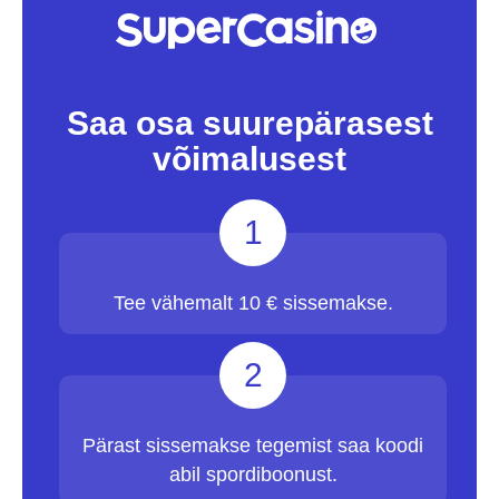
Saa osa suurepärasest
võimalusest
1
Tee vähemalt 10 € sissemakse.
2
Pärast sissemakse tegemist saa koodi
abil spordiboonust.