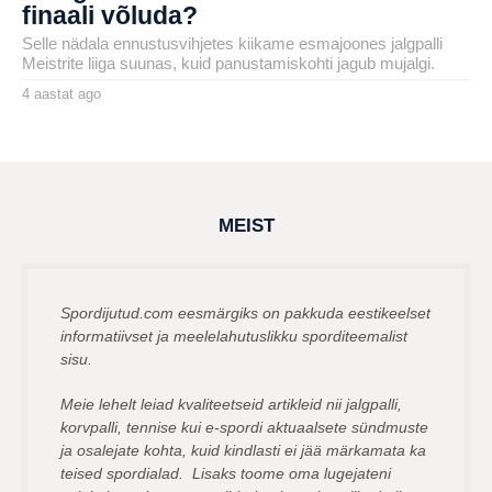
finaali võluda?
Selle nädala ennustusvihjetes kiikame esmajoones jalgpalli
Meistrite liiga suunas, kuid panustamiskohti jagub mujalgi.
4 aastat ago
4
a
by
a
karlj
s
t
a
t
a
g
MEIST
o
Spordijutud.com eesmärgiks on pakkuda eestikeelset
informatiivset ja meelelahutuslikku sporditeemalist
sisu.
Meie lehelt leiad kvaliteetseid artikleid nii jalgpalli,
korvpalli, tennise kui e-spordi aktuaalsete sündmuste
ja osalejate kohta, kuid kindlasti ei jää märkamata ka
teised spordialad. Lisaks toome oma lugejateni