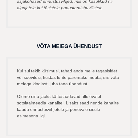
asjakohased ennustusvihjed, mis on kasulikud nii
algajatele kui tõsistele panustamishuvilistele.
VÕTA MEIEGA ÜHENDUST
Kui sul tekib küsimusi, tahad anda meile tagasisidet
või soovitusi, kuidas lehte paremaks muuta, siis võta
meiega kindlasti juba täna ühendust.
Oleme sinu jaoks kättesaadavad allolevatel
sotsiaalmeedia kanalitel. Lisaks saad nende kanalite
kaudu ennustusvihjetele ja põnevale sisule
esimesena ligi.