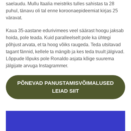
saelaudu. Mullu Itaalia meistriks tulles sahistas ta 28
puhul, tänavu oli tal enne koroonaepideemiat kirjas 25
väravat.
Kaua 35-aastane edurivimees veel säärast hoogu jaksab
hoida, pole teada. Kuid paralleelselt pole ka ühtegi
põhjust arvata, et ta hoog võiks raugeda. Teda utsitavad
tagant fännid, kellele ta mängib ja kes teda truult jälgivad.
Lõppude lõpuks pole Ronaldo asjata kõige suurema
jälgijate arvuga Instagrammer.
PÕNEVAD PANUSTAMISVÕIMALUSED
LEIAD SIIT