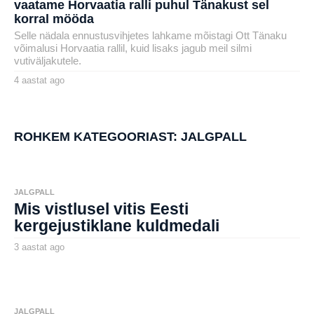
vaatame Horvaatia ralli puhul Tänakust sel
korral mööda
Selle nädala ennustusvihjetes lahkame mõistagi Ott Tänaku
võimalusi Horvaatia rallil, kuid lisaks jagub meil silmi
vutiväljakutele.
4 aastat ago
4
a
by
a
karlj
s
t
a
ROHKEM KATEGOORIAST:
JALGPALL
t
a
g
o
JALGPALL
Mis vistlusel vitis Eesti
kergejustiklane kuldmedali
3 aastat ago
3
a
by
a
aborg
s
t
a
t
JALGPALL