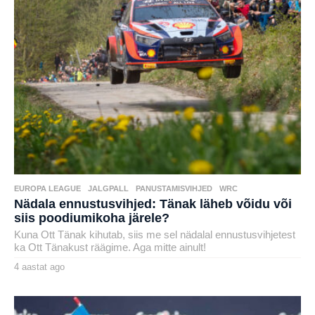
EUROPA LEAGUE
,
JALGPALL
,
PANUSTAMISVIHJED
,
WRC
Nädala ennustusvihjed: Tänak läheb võidu või
siis poodiumikoha järele?
Kuna Ott Tänak kihutab, siis me sel nädalal ennustusvihjetest
ka Ott Tänakust räägime. Aga mitte ainult!
4 aastat ago
4
a
by
a
karlj
s
t