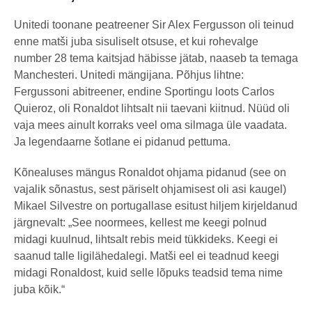
Unitedi toonane peatreener Sir Alex Fergusson oli teinud
enne matši juba sisuliselt otsuse, et kui rohevalge
number 28 tema kaitsjad häbisse jätab, naaseb ta temaga
Manchesteri. Unitedi mängijana. Põhjus lihtne:
Fergussoni abitreener, endine Sportingu loots Carlos
Quieroz, oli Ronaldot lihtsalt nii taevani kiitnud. Nüüd oli
vaja mees ainult korraks veel oma silmaga üle vaadata.
Ja legendaarne šotlane ei pidanud pettuma.
Kõnealuses mängus Ronaldot ohjama pidanud (see on
vajalik sõnastus, sest päriselt ohjamisest oli asi kaugel)
Mikael Silvestre on portugallase esitust hiljem kirjeldanud
järgnevalt: „See noormees, kellest me keegi polnud
midagi kuulnud, lihtsalt rebis meid tükkideks. Keegi ei
saanud talle ligilähedalegi. Matši eel ei teadnud keegi
midagi Ronaldost, kuid selle lõpuks teadsid tema nime
juba kõik.“