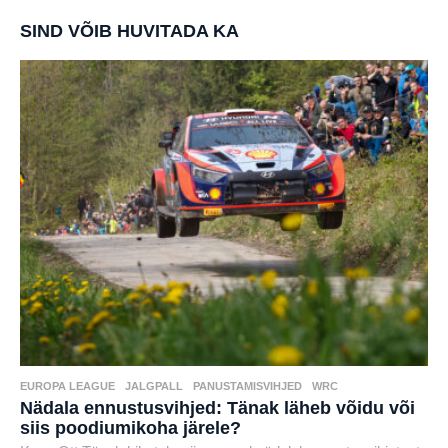
SIND VÕIB HUVITADA KA
EUROPA LEAGUE
,
JALGPALL
,
PANUSTAMISVIHJED
,
WRC
Nädala ennustusvihjed: Tänak läheb võidu või
siis poodiumikoha järele?