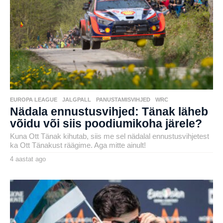
a
t
a
g
o
EUROPA LEAGUE
,
JALGPALL
,
PANUSTAMISVIHJED
,
WRC
Nädala ennustusvihjed: Tänak läheb
võidu või siis poodiumikoha järele?
Kuna Ott Tänak kihutab, siis me sel nädalal ennustusvihjetest
ka Ott Tänakust räägime. Aga mitte ainult!
4 aastat ago
4
a
by
a
karlj
s
t
a
t
a
g
o