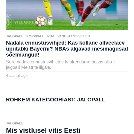
JALGPALL
,
KORVPALL
,
NBA
,
PANUSTAMISVIHJED
Nädala ennustusvihjed: Kas kollane allveelaev
uputabki Bayerni? NBAs algavad mesimagusad
sõelmängud!
Selle nädala ennustusvihjetes keskendume peaasjalikult
jalgpalli Meistrite liigale.
4 aastat ago
4
a
by
a
karlj
s
t
a
ROHKEM KATEGOORIAST:
JALGPALL
t
a
g
o
JALGPALL
Mis vistlusel vitis Eesti