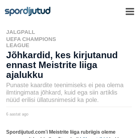
JALGPALL
,
UEFA CHAMPIONS
LEAGUE
Jõhkardid, kes kirjutanud
ennast Meistrite liiga
ajalukku
Punaste kaardite teenimiseks ei pea olema
ilmtingimata jõhkard, kuid ega siin artiklis
nüüd erilisi üllatusnimesid ka pole.
6 aastat ago
6
a
a
s
by
t
karlj
Spordijutud.com’i Meistrite liiga rubriigis oleme
a