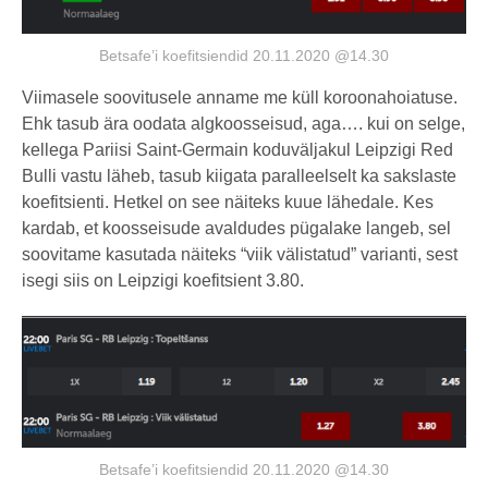
Betsafe’i koefitsiendid 20.11.2020 @14.30
Viimasele soovitusele anname me küll koroonahoiatuse.
Ehk tasub ära oodata algkoosseisud, aga…. kui on selge,
kellega Pariisi Saint-Germain koduväljakul Leipzigi Red
Bulli vastu läheb, tasub kiigata paralleelselt ka sakslaste
koefitsienti. Hetkel on see näiteks kuue lähedale. Kes
kardab, et koosseisude avaldudes pügalake langeb, sel
soovitame kasutada näiteks “viik välistatud” varianti, sest
isegi siis on Leipzigi koefitsient 3.80.
Betsafe’i koefitsiendid 20.11.2020 @14.30