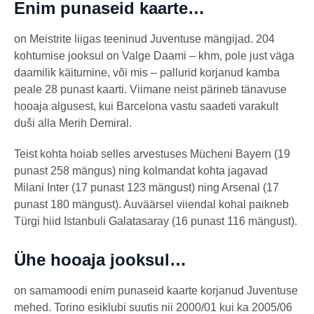
Enim punaseid kaarte…
on Meistrite liigas teeninud Juventuse mängijad. 204
kohtumise jooksul on Valge Daami – khm, pole just väga
daamilik käitumine, või mis – pallurid korjanud kamba
peale 28 punast kaarti. Viimane neist pärineb tänavuse
hooaja algusest, kui Barcelona vastu saadeti varakult
duši alla Merih Demiral.
Teist kohta hoiab selles arvestuses Mücheni Bayern (19
punast 258 mängus) ning kolmandat kohta jagavad
Milani Inter (17 punast 123 mängust) ning Arsenal (17
punast 180 mängust). Auväärsel viiendal kohal paikneb
Türgi hiid Istanbuli Galatasaray (16 punast 116 mängust).
Ühe hooaja jooksul…
on samamoodi enim punaseid kaarte korjanud Juventuse
mehed. Torino esiklubi suutis nii 2000/01 kui ka 2005/06