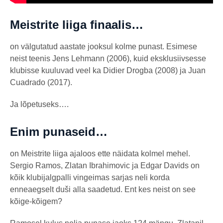
Meistrite liiga finaalis…
on välgutatud aastate jooksul kolme punast. Esimese
neist teenis Jens Lehmann (2006), kuid eksklusiivsesse
klubisse kuuluvad veel ka Didier Drogba (2008) ja Juan
Cuadrado (2017).
Ja lõpetuseks….
Enim punaseid…
on Meistrite liiga ajaloos ette näidata kolmel mehel.
Sergio Ramos, Zlatan Ibrahimovic ja Edgar Davids on
kõik klubijalgpalli vingeimas sarjas neli korda
enneaegselt duši alla saadetud. Ent kes neist on see
kõige-kõigem?