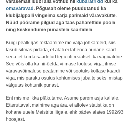
varasemalt luubi alla võtnud nii
kübaratrikid
kui ka
t
a
omaväravad
. Põgusalt oleme puudutanud ka
g
o
klubijalgpalli vingeima sarja parimaid väravakütte.
Nüüd pöörame pilgud aga taas paharettide poole
ning keskendume punastele kaartidele.
Kuigi pealkirjas reklaamime me välja jõhkardeid, siis
tasub silmas pidada, et alati ei tähenda punane kaart
seda, et korda saadetud tegu oli reaalselt ka vägivaldne.
See võis olla ka nii-öelda viimase lootuse viga, ilmse
väravavõimaluse peatamine või sootuks kollase kaardi
viga, mis paraku osutus kohtumises juba teiseks, mistap
välgutas kohtunik punast.
Ent mis me ikka pläkutame. Asume parem asja kallale.
Etteruttavalt mainime aga ära, et allolev statistika on
kohane uuele Meistrite liigale, ehk pädev alates 1992/93
hooajast.