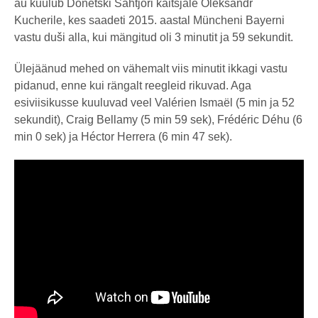
au kuulub Donetski Šahtjori kaitsjale Oleksandr
Kucherile, kes saadeti 2015. aastal Müncheni Bayerni
vastu duši alla, kui mängitud oli 3 minutit ja 59 sekundit.
Ülejäänud mehed on vähemalt viis minutit ikkagi vastu
pidanud, enne kui rängalt reegleid rikuvad. Aga
esiviisikusse kuuluvad veel Valérien Ismaël (5 min ja 52
sekundit), Craig Bellamy (5 min 59 sek), Frédéric Déhu (6
min 0 sek) ja Héctor Herrera (6 min 47 sek).