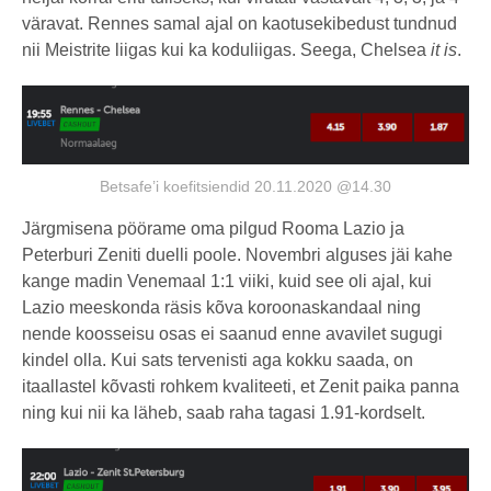
väravat. Rennes samal ajal on kaotusekibedust tundnud
nii Meistrite liigas kui ka koduliigas. Seega, Chelsea
it is
.
Betsafe’i koefitsiendid 20.11.2020 @14.30
Järgmisena pöörame oma pilgud Rooma Lazio ja
Peterburi Zeniti duelli poole. Novembri alguses jäi kahe
kange madin Venemaal 1:1 viiki, kuid see oli ajal, kui
Lazio meeskonda räsis kõva koroonaskandaal ning
nende koosseisu osas ei saanud enne avavilet sugugi
kindel olla. Kui sats tervenisti aga kokku saada, on
itaallastel kõvasti rohkem kvaliteeti, et Zenit paika panna
ning kui nii ka läheb, saab raha tagasi 1.91-kordselt.