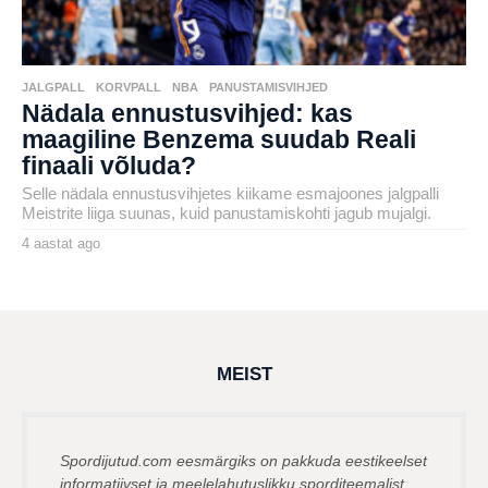
JALGPALL
,
KORVPALL
,
NBA
,
PANUSTAMISVIHJED
Nädala ennustusvihjed: kas
maagiline Benzema suudab Reali
finaali võluda?
Selle nädala ennustusvihjetes kiikame esmajoones jalgpalli
Meistrite liiga suunas, kuid panustamiskohti jagub mujalgi.
4 aastat ago
4
a
by
a
karlj
s
t
a
t
a
g
MEIST
o
Spordijutud.com eesmärgiks on pakkuda eestikeelset
informatiivset ja meelelahutuslikku sporditeemalist