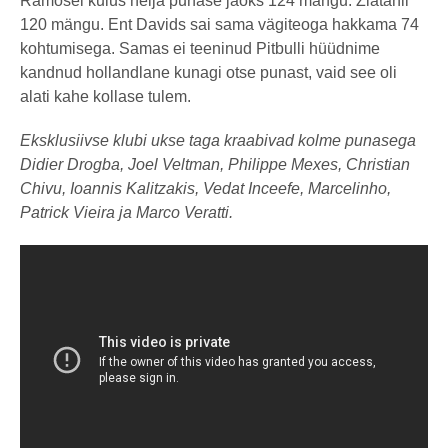
Ramosel kulus nelja punase jaoks 124 mängu. Zlatanil
120 mängu. Ent Davids sai sama vägiteoga hakkama 74
kohtumisega. Samas ei teeninud Pitbulli hüüdnime
kandnud hollandlane kunagi otse punast, vaid see oli
alati kahe kollase tulem.
Eksklusiivse klubi ukse taga kraabivad kolme punasega
Didier Drogba, Joel Veltman, Philippe Mexes, Christian
Chivu, Ioannis Kalitzakis, Vedat Inceefe, Marcelinho,
Patrick Vieira ja Marco Veratti.