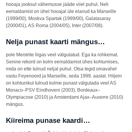
hooaja jooksul vähemusse jääde viiel puhul. Neli
eemaldamist on ühel hooajal üle elanud ka Marseille
(1999/00), Moskva Spartak (1999/00), Galatasaray
(2000/01), AS Roma (2004/05), Inter (2007/08).
Nelja punast kaarti mängus…
pole Meistrite liigas veel välgutatud. Ega ka rohkemat.
Senine rekord on kolm eemaldamist ühes kohtumises,
mida on ette tulnud neljal puhul. Otsa tegid omavahel
vastu Feyenoord ja Marseille, seda 1999. aastal. Hiljem
on kohtunikul tulnud kolme punast välgutada veel AS
Monaco–PSV Eindhoveni (2003), Bordeaux–
Olympiacose (2010) ja Amsterdami Ajax–Auxerre (2010)
mängus.
Kiireima punase kaardi…