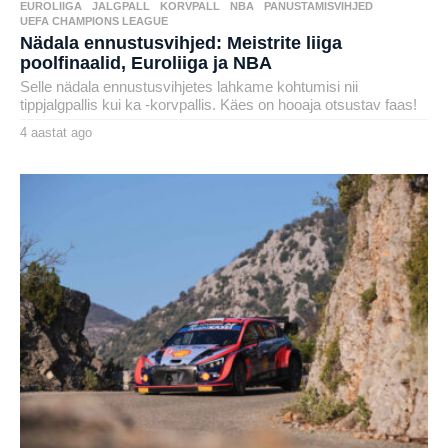
EUROLIIGA
,
JALGPALL
,
KORVPALL
,
NBA
,
PANUSTAMISVIHJED
,
UEFA CHAMPIONS LEAGUE
Nädala ennustusvihjed: Meistrite liiga
poolfinaalid, Euroliiga ja NBA
Selle nädala ennustusvihjetes lahkame kohtumisi nii
tippjalgpallis kui ka -korvpallis. Käes on hooaja otsustav faas!
4 aastat ago
4
a
by
a
henryl
s
t
a
t
a
g
o