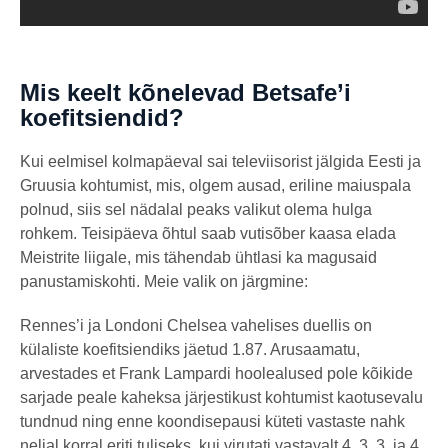
Mis keelt kõnelevad Betsafe’i
koefitsiendid?
Kui eelmisel kolmapäeval sai televiisorist jälgida Eesti ja
Gruusia kohtumist, mis, olgem ausad, eriline maiuspala
polnud, siis sel nädalal peaks valikut olema hulga
rohkem. Teisipäeva õhtul saab vutisõber kaasa elada
Meistrite liigale, mis tähendab ühtlasi ka magusaid
panustamiskohti. Meie valik on järgmine:
Rennes’i ja Londoni Chelsea vahelises duellis on
külaliste koefitsiendiks jäetud 1.87. Arusaamatu,
arvestades et Frank Lampardi hoolealused pole kõikide
sarjade peale kaheksa järjestikust kohtumist kaotusevalu
tundnud ning enne koondisepausi küteti vastaste nahk
neljal korral eriti tuliseks, kui virutati vastavalt 4, 3, 3, ja 4