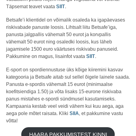
Täpsemat teavet vaata
SIIT
.
Betsafe’i klientidel on võimalik osaleda ka igapäevases
riskivabade panuste loosis. Lihtsalt liitu Betsafe’iga,
panusta jalgpallis vähemalt 50 eurot ja korvpallis
vähemalt 50 eurot ning osaledki loosis, kus läheb
jagamisele 1500 euro väärtuses riskivabu panuseid.
Pakkumine on magus, lisainfot vaata
SIIT
.
E-sport on spordiennustuse üks kõige kiiremini kasvav
kategooria ja Betsafe aitab sul sellel õigele lainele saada.
Panusta e-spordis vähemalt 15 eurot (minimaalse
koefitsiendiga 1.50) ja võta lisaks 15-eurone riskivaba
panus mistahes e-spordi sündmusel kasutamiseks.
Kampaania kestab veel veidi vähem kui kuu aega, aga
aega pole mõtet raisata. Kliki
SIIA
, et pakkumine vastu
võtta!
HAARA PAKKUMISTEST KINNI