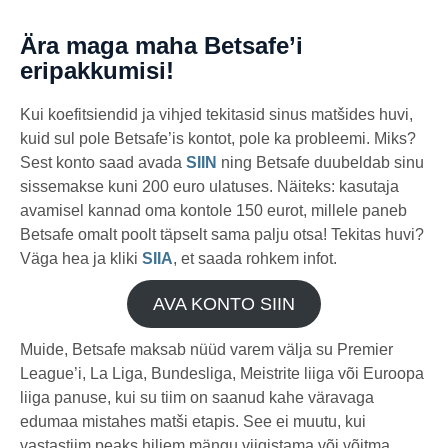
Ära maga maha Betsafe’i
eripakkumisi!
Kui koefitsiendid ja vihjed tekitasid sinus matšides huvi,
kuid sul pole Betsafe’is kontot, pole ka probleemi. Miks?
Sest konto saad avada
SIIN
ning Betsafe duubeldab sinu
sissemakse kuni 200 euro ulatuses. Näiteks: kasutaja
avamisel kannad oma kontole 150 eurot, millele paneb
Betsafe omalt poolt täpselt sama palju otsa! Tekitas huvi?
Väga hea ja kliki
SIIA
, et saada rohkem infot.
AVA KONTO SIIN
Muide, Betsafe maksab nüüd varem välja su Premier
League’i, La Liga, Bundesliga, Meistrite liiga või Euroopa
liiga panuse, kui su tiim on saanud kahe väravaga
edumaa mistahes matši etapis. See ei muutu, kui
vastastiim peaks hiljem mängu viigistama või võitma.