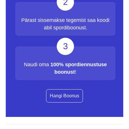
2
Pärast sissemakse tegemist saa koodi
abil spordiboonust.
3
Naudi oma
100% spordiennustuse
boonust
!
Hangi Boonus