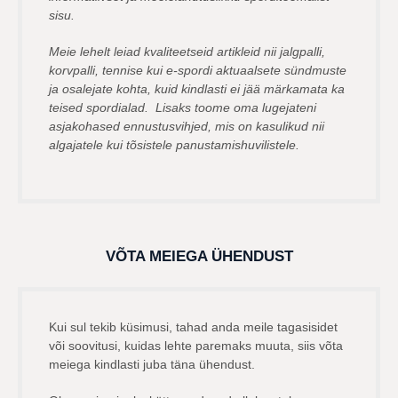
sisu.
Meie lehelt leiad kvaliteetseid artikleid nii jalgpalli,
korvpalli, tennise kui e-spordi aktuaalsete sündmuste
ja osalejate kohta, kuid kindlasti ei jää märkamata ka
teised spordialad. Lisaks toome oma lugejateni
asjakohased ennustusvihjed, mis on kasulikud nii
algajatele kui tõsistele panustamishuvilistele.
VÕTA MEIEGA ÜHENDUST
Kui sul tekib küsimusi, tahad anda meile tagasisidet
või soovitusi, kuidas lehte paremaks muuta, siis võta
meiega kindlasti juba täna ühendust.